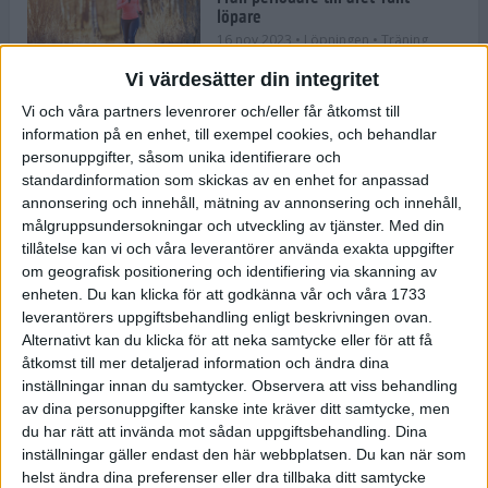
löpare
16 nov 2023
• Löpningen
• Träning
Vi värdesätter din integritet
Vi och våra partners levenrorer och/eller får åtkomst till
information på en enhet, till exempel cookies, och behandlar
Företaget med spring i benen
personuppgifter, såsom unika identifierare och
9 nov 2023
• Träningen
• Tävling
standardinformation som skickas av en enhet for anpassad
annonsering och innehåll, mätning av annonsering och innehåll,
målgruppsundersokningar och utveckling av tjänster.
Med din
Flowgun Air - Maratonlöparens
tillåtelse kan vi och våra leverantörer använda exakta uppgifter
ultimata verktyg för förberedelse
om geografisk positionering och identifiering via skanning av
och återhämtning
enheten. Du kan klicka för att godkänna vår och våra 1733
6 nov 2023
leverantörers uppgiftsbehandling enligt beskrivningen ovan.
Alternativt kan du klicka för att neka samtycke eller för att få
åtkomst till mer detaljerad information och ändra dina
inställningar innan du samtycker.
Observera att viss behandling
En lugn halvmara med massor av
fikastopp
av dina personuppgifter kanske inte kräver ditt samtycke, men
du har rätt att invända mot sådan uppgiftsbehandling. Dina
29 sep 2023
• Löpningen
• Tävling
inställningar gäller endast den här webbplatsen. Du kan när som
helst ändra dina preferenser eller dra tillbaka ditt samtycke