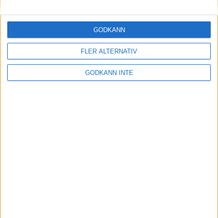
Maratonlabbets adepter inför
Ramboll Stockholm Halvmarathon
2 sep 2023
• Träningen
• Mot Ramboll
GODKÄNN
Stockholm Halvmarathon med
Maratonlabbet
FLER ALTERNATIV
GODKÄNN INTE
På lördag avgörs Tjejmilen med
Finnkampen
1 sep 2023
Formtoppning inför Ramboll
Stockholm Halvmarathon
25 aug 2023
• Träningen
• Mot Ramboll
Stockholm Halvmarathon med
Maratonlabbet
Cia springer 2 Tjejmilen på samma
dag
8 aug 2023