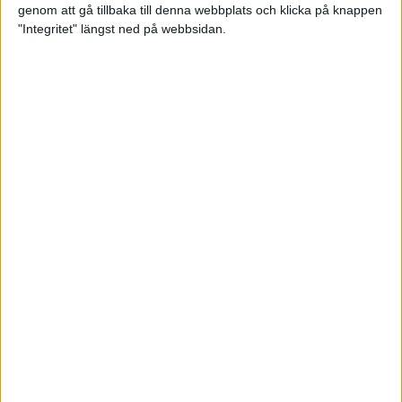
genom att gå tillbaka till denna webbplats och klicka på knappen
Loppet där du skapar din egen
"Integritet" längst ned på webbsidan.
utmaning
22 sep 2023
• Löpningen
• Tävling
Dubbla känslor efter Ramboll
Stockholm Halvmarathon för
Maratonlabbets adepter
21 sep 2023
• Träningen
• Mot Ramboll
Stockholm Halvmarathon med
Maratonlabbet
Största startfältet på sju år när
Ramboll Stockholm Halvmarathon
avgjordes
10 sep 2023
Nytt banrekord signerat Diego
Estrada när Ramboll Stockholm
Halvmarathon avgjordes