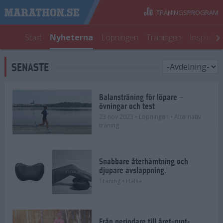
TRÄNINGSPROGRAM
Start
Nyheterna
Löpningen
Träningen
Inspirati
SENASTE
Balansträning för löpare –
övningar och test
23 nov 2023
• Löpningen
• Alternativ
träning
Snabbare återhämtning och
djupare avslappning.
Träning
• Hälsa
Från periodare till året-runt-