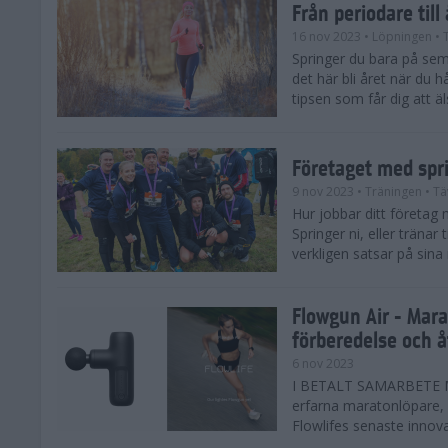
Från periodare till
16 nov 2023
• Löpningen
• 
Springer du bara på sem
det här bli året när du h
tipsen som får dig att äl
Företaget med spr
9 nov 2023
• Träningen
• Tä
Hur jobbar ditt företag 
Springer ni, eller träna
verkligen satsar på sina
Flowgun Air - Mara
förberedelse och 
6 nov 2023
I BETALT SAMARBETE MED
erfarna maratonlöpare, 
Flowlifes senaste innovat