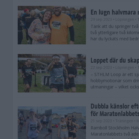
En lugn halvmara 
29 sep 2023
• Löpningen
• 
Tänk att du springer två 
två ytterligare två kilome
har du lyckats med bedrif
Loppet där du ska
22 sep 2023
• Löpningen
• 
– STHLM Loop är ett sjuk
hobbymotionär som drive
utmaningar – vilket ocks
Dubbla känslor ef
för Maratonlabbet
21 sep 2023
• Träningen
• 
Ramboll Stockholm Halv
Maratonlabbets två ade