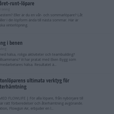
 året-runt-löpare
Träning
estern? Eller är du en vår- och sommarlöpare? Låt
åller i din löpform ända till nästa sommar. Här är
ska vinterlöpning.
ing i benen
vling
med hälsa, roliga aktiviteter och teambuilding?
r tillsammans? Vi har pratat med Eken Bygg som
 medarbetares hälsa. Resultatet ä...
tonlöparens ultimata verktyg för
återhämtning
 FLOWLIFE | För alla löpare, från nybörjare till
är rätt förberedelser och återhämtning avgörande.
ion, Flowgun Air, erbjuder en l...