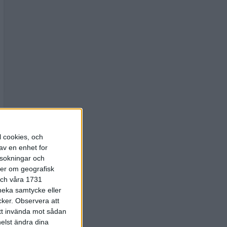
l cookies, och
av en enhet for
rsokningar och
ter om geografisk
 och våra 1731
 neka samtycke eller
cker.
Observera att
att invända mot sådan
elst ändra dina