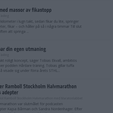
med massor av fikastopp
Tävling
kilometer i lugn takt, sedan fikar du lite, springer
ter, fikar – och håller på så i några timmar Till slut
ten att springa ...
par din egen utmaning
Tävling
t roligt koncept, säger Tobias Ekvall, ambitiös
r podden Hårdare träning. Tobias gillar tuffa
å visade sig under förra årets STHL...
ter Ramboll Stockholm Halvmarathon
s adepter
Mot Ramboll Stockholm Halvmarathon med Maratonlabbet
marathon var slutmålet för podcasten
pter Kajsa Bårman och Sandra Nordenhager. Efter