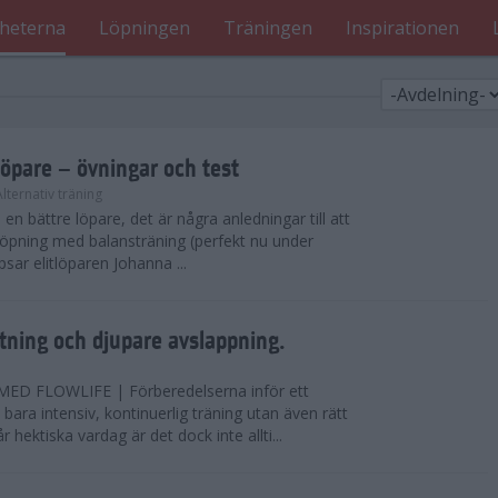
heterna
Löpningen
Träningen
Inspirationen
löpare – övningar och test
Alternativ träning
i en bättre löpare, det är några anledningar till att
löpning med balansträning (perfekt nu under
tipsar elitlöparen Johanna ...
ning och djupare avslappning.
D FLOWLIFE | Förberedelserna inför ett
bara intensiv, kontinuerlig träning utan även rätt
r hektiska vardag är det dock inte allti...