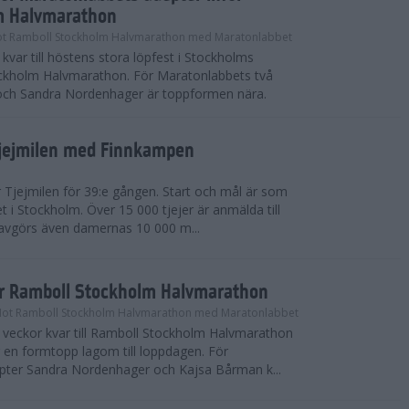
m Halvmarathon
t Ramboll Stockholm Halvmarathon med Maratonlabbet
kvar till höstens stora löpfest i Stockholms
ockholm Halvmarathon. För Maratonlabbets två
och Sandra Nordenhager är toppformen nära.
Tjejmilen med Finnkampen
Tjejmilen för 39:e gången. Start och mål är som
et i Stockholm. Över 15 000 tjejer är anmälda till
r avgörs även damernas 10 000 m...
ör Ramboll Stockholm Halvmarathon
Mot Ramboll Stockholm Halvmarathon med Maratonlabbet
å veckor kvar till Ramboll Stockholm Halvmarathon
r en formtopp lagom till loppdagen. För
pter Sandra Nordenhager och Kajsa Bårman k...