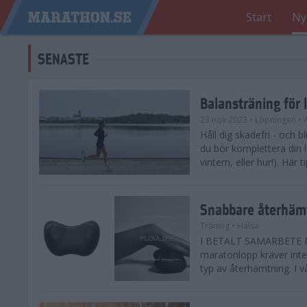
Start
Ny
SENASTE
Balansträning för 
23 nov 2023
• Löpningen
• 
Håll dig skadefri - och bl
du bör komplettera din 
vintern, eller hur!). Här 
Snabbare återhämt
Träning
• Hälsa
I BETALT SAMARBETE ME
maratonlopp kräver inte 
typ av återhämtning. I vå