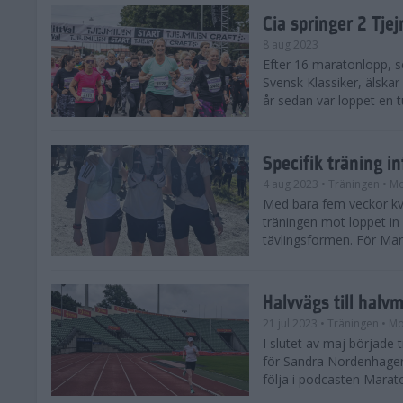
Cia springer 2 Tj
8 aug 2023
Efter 16 maratonlopp, s
Svensk Klassiker, älskar
år sedan var loppet en t
Specifik träning 
4 aug 2023
• Träningen
• Mo
Med bara fem veckor kv
träningen mot loppet in i
tävlingsformen. För Mar
Halvvägs till halv
21 jul 2023
• Träningen
• Mo
I slutet av maj börjad
för Sandra Nordenhager
följa i podcasten Marato