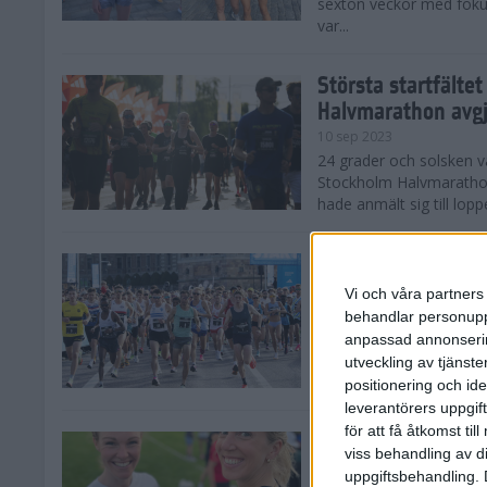
sexton veckor med foku
var...
Största startfälte
Halvmarathon avg
10 sep 2023
24 grader och solsken 
Stockholm Halvmarathon 
hade anmält sig till loppe
Nytt banrekord sig
Stockholm Halvma
Vi och våra partners 
10 sep 2023
behandlar personuppg
Det var ett varmt Stoc
anpassad annonserin
Stockholm Halvmarathon,
utveckling av tjänster
fina tider. På herrsidan
positionering och id
leverantörers uppgift
för att få åtkomst ti
Kajsa och Sandra 
viss behandling av d
Halvmarathon
uppgiftsbehandling. 