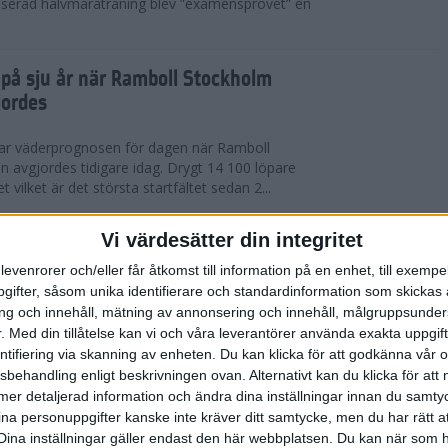
serad halvmaraträning blev ”examensprovet” en
t på sju år när Ramboll Stockholm
jordes
var väderprognosen för dagen när Ramboll
avgjordes tidigare idag. Drygt 14 100 löpare
t vilket är det största startfältet sedan 2...
nerat Diego Estrada när Ramboll
Vi värdesätter din integritet
rathon avgjordes
levenrorer och/eller får åtkomst till information på en enhet, till exempe
ifter, såsom unika identifierare och standardinformation som skickas 
kholm som välkomnade löparna i årets Ramboll
g och innehåll, mätning av annonsering och innehåll, målgruppsunde
 men trots värmen så levererade eliten riktigt
.
Med din tillåtelse kan vi och våra leverantörer använda exakta uppgif
 tog amerikanen Diego Estrada ledningen...
entifiering via skanning av enheten. Du kan klicka för att godkänna vår
sbehandling enligt beskrivningen ovan. Alternativt kan du klicka för att
ll mer detaljerad information och ändra dina inställningar innan du samty
redo för Ramboll Stockholm
ina personuppgifter kanske inte kräver ditt samtycke, men du har rätt 
Dina inställningar gäller endast den här webbplatsen. Du kan när som h