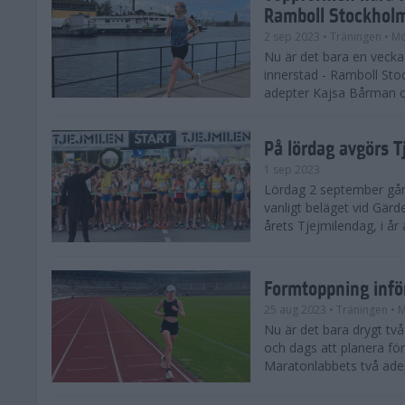
Ramboll Stockhol
2 sep 2023
• Träningen
• Mo
Nu är det bara en vecka 
innerstad - Ramboll St
adepter Kajsa Bårman 
På lördag avgörs 
1 sep 2023
Lördag 2 september går 
vanligt beläget vid Gärd
årets Tjejmilendag, i å
Formtoppning inf
25 aug 2023
• Träningen
• 
Nu är det bara drygt tv
och dags att planera fö
Maratonlabbets två ade