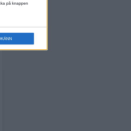
licka på knappen
DKÄNN