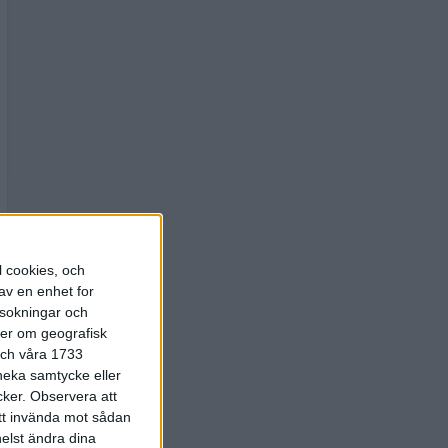
l cookies, och
av en enhet for
rsokningar och
ter om geografisk
 och våra 1733
 neka samtycke eller
cker.
Observera att
att invända mot sådan
elst ändra dina