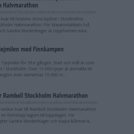
m Halvmarathon
t Ramboll Stockholm Halvmarathon med Maratonlabbet
kvar till höstens stora löpfest i Stockholms
ockholm Halvmarathon. För Maratonlabbets två
och Sandra Nordenhager är toppformen nära.
Tjejmilen med Finnkampen
Tjejmilen för 39:e gången. Start och mål är som
et i Stockholm. Över 15 000 tjejer är anmälda till
r avgörs även damernas 10 000 m...
ör Ramboll Stockholm Halvmarathon
Mot Ramboll Stockholm Halvmarathon med Maratonlabbet
å veckor kvar till Ramboll Stockholm Halvmarathon
r en formtopp lagom till loppdagen. För
pter Sandra Nordenhager och Kajsa Bårman k...