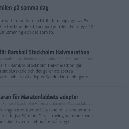
ejmilen på samma dag
ex Vätternrundor och hittills fem upplagor av En
 Cia fortfarande att springa Tjejmilen. För dryga 12
uff utmaning och det som fo...
inför Ramboll Stockholm Halvmarathon
t Ramboll Stockholm Halvmarathon med Maratonlabbet
ar till Ramboll Stockholm Halvmarathon går
 sitt slutskede och det gäller att spetsa
atonlabbets två adepter Sandra Nordenhager oc...
maran för Maratonlabbets adepter
t Ramboll Stockholm Halvmarathon med Maratonlabbet
e träningen mot Ramboll Stockholm Halvmarathon
 och Kajsa Bårman. Deras träning har man kunnat
nlabbet och när det nu återstår drygt...