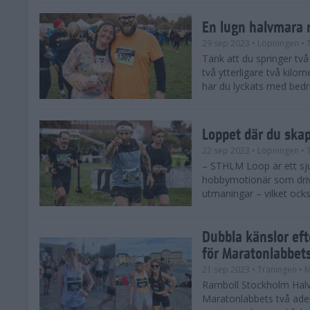
En lugn halvmara 
29 sep 2023
• Löpningen
• 
Tänk att du springer två 
två ytterligare två kilome
har du lyckats med bedrif
Loppet där du ska
22 sep 2023
• Löpningen
• 
– STHLM Loop är ett sjuk
hobbymotionär som drive
utmaningar – vilket ocks
Dubbla känslor ef
för Maratonlabbet
21 sep 2023
• Träningen
• 
Ramboll Stockholm Halv
Maratonlabbets två ade