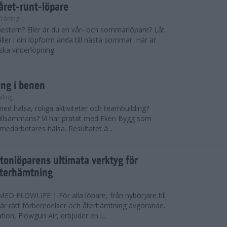
 året-runt-löpare
Träning
estern? Eller är du en vår- och sommarlöpare? Låt
åller i din löpform ända till nästa sommar. Här är
ska vinterlöpning.
ing i benen
vling
med hälsa, roliga aktiviteter och teambuilding?
r tillsammans? Vi har pratat med Eken Bygg som
 medarbetares hälsa. Resultatet ä...
tonlöparens ultimata verktyg för
återhämtning
 FLOWLIFE | För alla löpare, från nybörjare till
är rätt förberedelser och återhämtning avgörande.
ion, Flowgun Air, erbjuder en l...