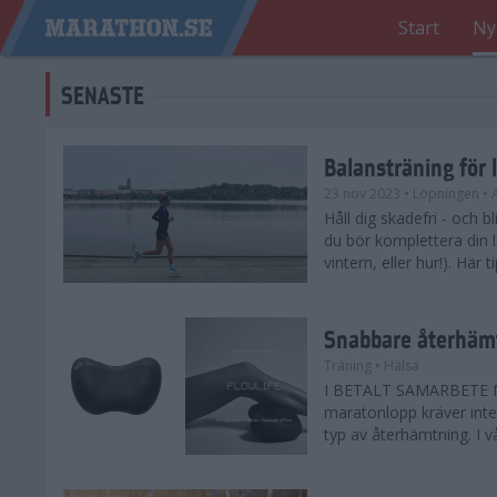
Start
Ny
SENASTE
Balansträning för 
23 nov 2023
• Löpningen
• 
Håll dig skadefri - och bl
du bör komplettera din 
vintern, eller hur!). Här 
Snabbare återhämt
Träning
• Hälsa
I BETALT SAMARBETE ME
maratonlopp kräver inte 
typ av återhämtning. I vå