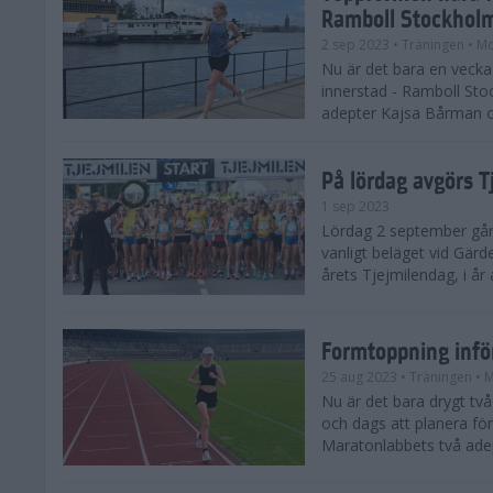
Ramboll Stockhol
2 sep 2023
• Träningen
• Mo
Nu är det bara en vecka 
innerstad - Ramboll St
adepter Kajsa Bårman 
På lördag avgörs 
1 sep 2023
Lördag 2 september går 
vanligt beläget vid Gärd
årets Tjejmilendag, i å
Formtoppning inf
25 aug 2023
• Träningen
• 
Nu är det bara drygt tv
och dags att planera fö
Maratonlabbets två ade