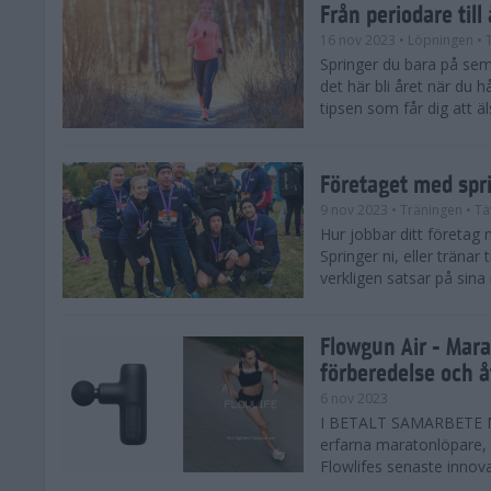
Från periodare till
16 nov 2023
• Löpningen
• 
Springer du bara på sem
det här bli året när du h
tipsen som får dig att äl
Företaget med spr
9 nov 2023
• Träningen
• Tä
Hur jobbar ditt företag 
Springer ni, eller träna
verkligen satsar på sina
Flowgun Air - Mara
förberedelse och 
6 nov 2023
I BETALT SAMARBETE MED
erfarna maratonlöpare, 
Flowlifes senaste innovat