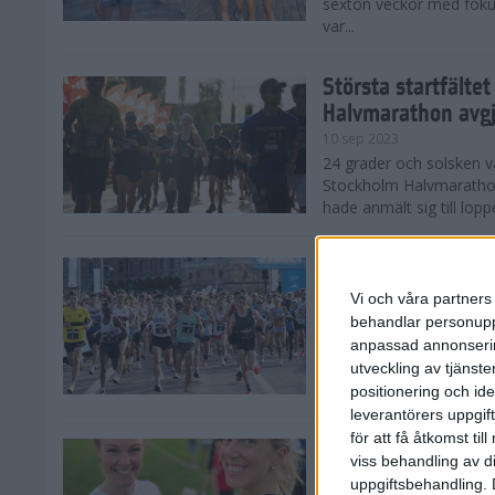
sexton veckor med foku
var...
Största startfälte
Halvmarathon avg
10 sep 2023
24 grader och solsken 
Stockholm Halvmarathon 
hade anmält sig till loppe
Nytt banrekord sig
Stockholm Halvma
Vi och våra partners 
10 sep 2023
behandlar personuppg
Det var ett varmt Stoc
anpassad annonserin
Stockholm Halvmarathon,
utveckling av tjänster
fina tider. På herrsidan
positionering och id
leverantörers uppgift
för att få åtkomst ti
Kajsa och Sandra 
viss behandling av d
Halvmarathon
uppgiftsbehandling. 