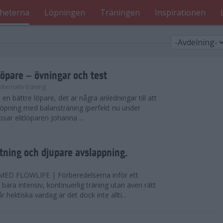
heterna
Löpningen
Träningen
Inspirationen
löpare – övningar och test
Alternativ träning
i en bättre löpare, det är några anledningar till att
löpning med balansträning (perfekt nu under
tipsar elitlöparen Johanna ...
ning och djupare avslappning.
D FLOWLIFE | Förberedelserna inför ett
bara intensiv, kontinuerlig träning utan även rätt
r hektiska vardag är det dock inte allti...