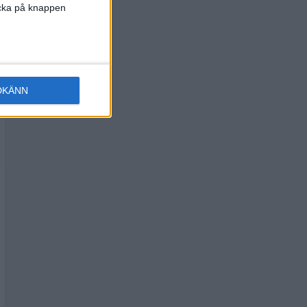
licka på knappen
DKÄNN