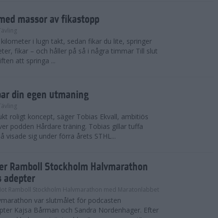
med massor av fikastopp
Tävling
kilometer i lugn takt, sedan fikar du lite, springer
ter, fikar – och håller på så i några timmar Till slut
ten att springa ...
par din egen utmaning
Tävling
t roligt koncept, säger Tobias Ekvall, ambitiös
r podden Hårdare träning. Tobias gillar tuffa
å visade sig under förra årets STHL...
ter Ramboll Stockholm Halvmarathon
s adepter
Mot Ramboll Stockholm Halvmarathon med Maratonlabbet
marathon var slutmålet för podcasten
pter Kajsa Bårman och Sandra Nordenhager. Efter