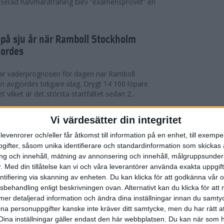
serad halvmaraträning blev ”examensprovet” en
t på sju år när Ramboll Stockholm
jordes
var väderprognosen för dagen när Ramboll
avgjordes tidigare idag. Drygt 14 100 löpare
t vilket är det största startfältet sedan 2...
nerat Diego Estrada när Ramboll
Vi värdesätter din integritet
rathon avgjordes
levenrorer och/eller får åtkomst till information på en enhet, till exempe
ifter, såsom unika identifierare och standardinformation som skickas 
kholm som välkomnade löparna i årets Ramboll
g och innehåll, mätning av annonsering och innehåll, målgruppsunde
 men trots värmen så levererade eliten riktigt
.
Med din tillåtelse kan vi och våra leverantörer använda exakta uppgif
 tog amerikanen Diego Estrada ledningen...
entifiering via skanning av enheten. Du kan klicka för att godkänna vår
sbehandling enligt beskrivningen ovan. Alternativt kan du klicka för att
ll mer detaljerad information och ändra dina inställningar innan du samty
redo för Ramboll Stockholm
ina personuppgifter kanske inte kräver ditt samtycke, men du har rätt 
Dina inställningar gäller endast den här webbplatsen. Du kan när som h