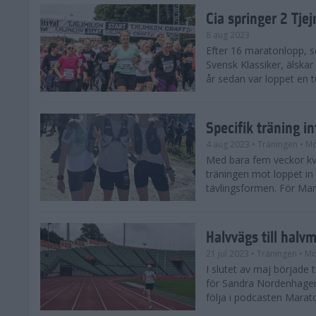
Cia springer 2 Tj
8 aug 2023
Efter 16 maratonlopp, s
Svensk Klassiker, älskar
år sedan var loppet en t
Specifik träning 
4 aug 2023
• Träningen
• Mo
Med bara fem veckor kv
träningen mot loppet in i
tävlingsformen. För Mar
Halvvägs till halv
21 jul 2023
• Träningen
• Mo
I slutet av maj börjad
för Sandra Nordenhager
följa i podcasten Marato