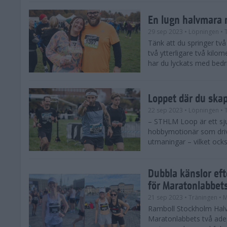
En lugn halvmara 
29 sep 2023
• Löpningen
• 
Tänk att du springer två 
två ytterligare två kilome
har du lyckats med bedrif
Loppet där du ska
22 sep 2023
• Löpningen
• 
– STHLM Loop är ett sjuk
hobbymotionär som drive
utmaningar – vilket ocks
Dubbla känslor ef
för Maratonlabbet
21 sep 2023
• Träningen
• 
Ramboll Stockholm Halv
Maratonlabbets två ade