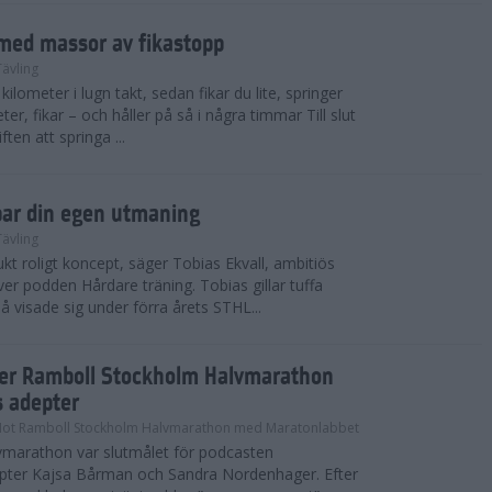
med massor av fikastopp
Tävling
kilometer i lugn takt, sedan fikar du lite, springer
ter, fikar – och håller på så i några timmar Till slut
ten att springa ...
par din egen utmaning
Tävling
t roligt koncept, säger Tobias Ekvall, ambitiös
r podden Hårdare träning. Tobias gillar tuffa
å visade sig under förra årets STHL...
ter Ramboll Stockholm Halvmarathon
s adepter
Mot Ramboll Stockholm Halvmarathon med Maratonlabbet
marathon var slutmålet för podcasten
pter Kajsa Bårman och Sandra Nordenhager. Efter