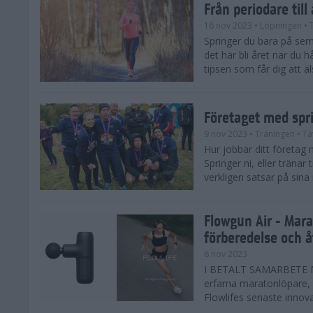
Från periodare till
16 nov 2023
• Löpningen
• 
Springer du bara på sem
det här bli året när du h
tipsen som får dig att äl
Företaget med spr
9 nov 2023
• Träningen
• Tä
Hur jobbar ditt företag 
Springer ni, eller träna
verkligen satsar på sina
Flowgun Air - Mara
förberedelse och 
6 nov 2023
I BETALT SAMARBETE MED
erfarna maratonlöpare, 
Flowlifes senaste innovat