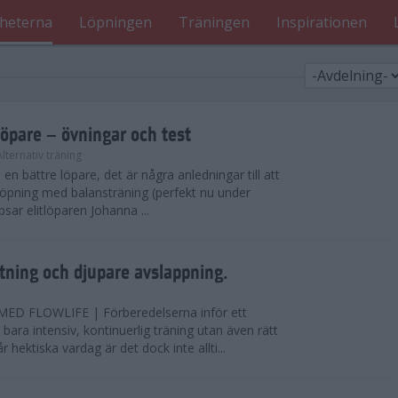
heterna
Löpningen
Träningen
Inspirationen
löpare – övningar och test
Alternativ träning
i en bättre löpare, det är några anledningar till att
löpning med balansträning (perfekt nu under
tipsar elitlöparen Johanna ...
ning och djupare avslappning.
D FLOWLIFE | Förberedelserna inför ett
bara intensiv, kontinuerlig träning utan även rätt
r hektiska vardag är det dock inte allti...