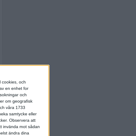
l cookies, och
av en enhet for
rsokningar och
ter om geografisk
 och våra 1733
 neka samtycke eller
cker.
Observera att
att invända mot sådan
elst ändra dina