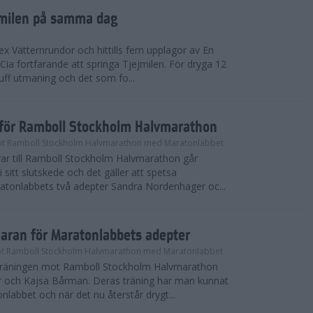
ejmilen på samma dag
ex Vätternrundor och hittills fem upplagor av En
 Cia fortfarande att springa Tjejmilen. För dryga 12
uff utmaning och det som fo...
inför Ramboll Stockholm Halvmarathon
t Ramboll Stockholm Halvmarathon med Maratonlabbet
ar till Ramboll Stockholm Halvmarathon går
 sitt slutskede och det gäller att spetsa
atonlabbets två adepter Sandra Nordenhager oc...
maran för Maratonlabbets adepter
t Ramboll Stockholm Halvmarathon med Maratonlabbet
e träningen mot Ramboll Stockholm Halvmarathon
 och Kajsa Bårman. Deras träning har man kunnat
nlabbet och när det nu återstår drygt...