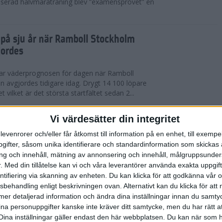
serad halvmaraträning blev ”examensprovet” en
t på sju år när Ramboll Stockholm
jordes
var väderprognosen för dagen när Ramboll
avgjordes tidigare idag. Drygt 14 100 löpare
t vilket är det största startfältet sedan 2...
nerat Diego Estrada när Ramboll
Vi värdesätter din integritet
rathon avgjordes
levenrorer och/eller får åtkomst till information på en enhet, till exempe
ifter, såsom unika identifierare och standardinformation som skickas 
kholm som välkomnade löparna i årets Ramboll
g och innehåll, mätning av annonsering och innehåll, målgruppsunde
 men trots värmen så levererade eliten riktigt
.
Med din tillåtelse kan vi och våra leverantörer använda exakta uppgif
 tog amerikanen Diego Estrada ledningen...
entifiering via skanning av enheten. Du kan klicka för att godkänna vår
sbehandling enligt beskrivningen ovan. Alternativt kan du klicka för att
ll mer detaljerad information och ändra dina inställningar innan du samty
redo för Ramboll Stockholm
ina personuppgifter kanske inte kräver ditt samtycke, men du har rätt 
Dina inställningar gäller endast den här webbplatsen. Du kan när som h