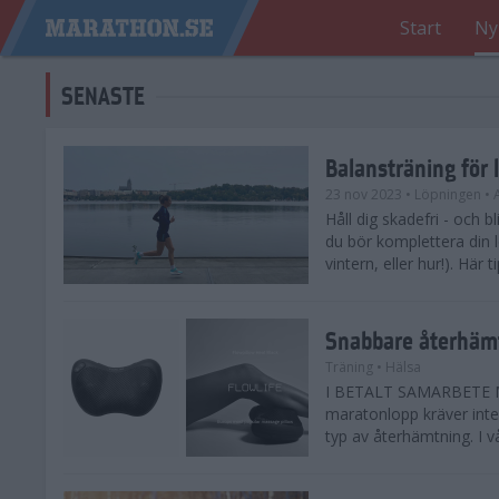
Start
Ny
SENASTE
Balansträning för 
23 nov 2023
• Löpningen
• 
Håll dig skadefri - och bl
du bör komplettera din 
vintern, eller hur!). Här 
Snabbare återhämt
Träning
• Hälsa
I BETALT SAMARBETE ME
maratonlopp kräver inte 
typ av återhämtning. I vå