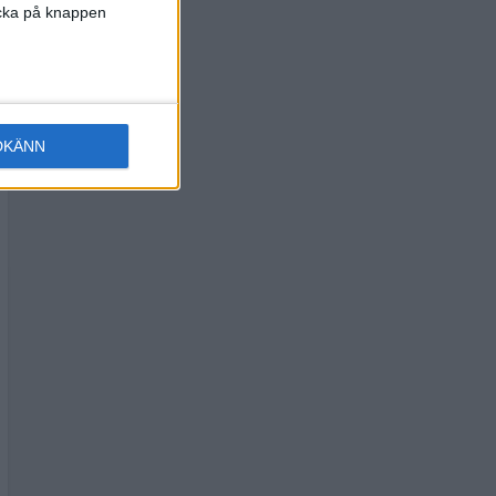
licka på knappen
DKÄNN