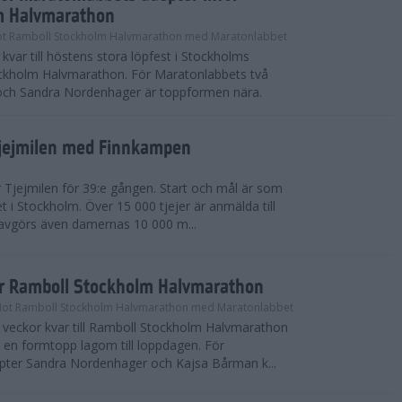
m Halvmarathon
t Ramboll Stockholm Halvmarathon med Maratonlabbet
kvar till höstens stora löpfest i Stockholms
ockholm Halvmarathon. För Maratonlabbets två
och Sandra Nordenhager är toppformen nära.
Tjejmilen med Finnkampen
Tjejmilen för 39:e gången. Start och mål är som
et i Stockholm. Över 15 000 tjejer är anmälda till
r avgörs även damernas 10 000 m...
ör Ramboll Stockholm Halvmarathon
Mot Ramboll Stockholm Halvmarathon med Maratonlabbet
å veckor kvar till Ramboll Stockholm Halvmarathon
r en formtopp lagom till loppdagen. För
pter Sandra Nordenhager och Kajsa Bårman k...