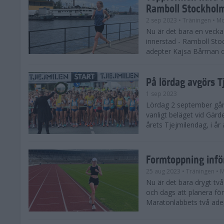
Ramboll Stockhol
2 sep 2023
• Träningen
• Mo
Nu är det bara en vecka 
innerstad - Ramboll St
adepter Kajsa Bårman 
På lördag avgörs 
1 sep 2023
Lördag 2 september går 
vanligt beläget vid Gärd
årets Tjejmilendag, i å
Formtoppning inf
25 aug 2023
• Träningen
• 
Nu är det bara drygt tv
och dags att planera fö
Maratonlabbets två ade