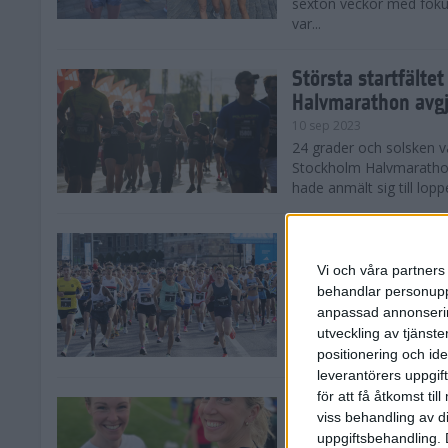
sexton veckor med foku
var...
Största startfälte
Halvmarathon avg
10 sep 2023
24 grader och solsken 
Stockholm Halvmarathon 
hade anmält sig till loppe
Nytt banrekord sig
Stockholm Halvma
Vi och våra partners 
10 sep 2023
behandlar personuppg
Det var ett varmt Stoc
anpassad annonserin
Stockholm Halvmarathon,
utveckling av tjänster
fina tider. På herrsidan
positionering och id
leverantörers uppgift
för att få åtkomst ti
Kajsa och Sandra 
viss behandling av d
Halvmarathon
uppgiftsbehandling. 