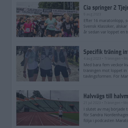
Cia springer 2 Tj
8 aug 2023
Efter 16 maratonlopp, s
Svensk Klassiker, älskar
år sedan var loppet en t
Specifik träning 
4 aug 2023
• Träningen
• Mo
Med bara fem veckor kv
träningen mot loppet in i
tävlingsformen. För Mar
Halvvägs till halv
21 jul 2023
• Träningen
• Mo
I slutet av maj börjad
för Sandra Nordenhager
följa i podcasten Marato