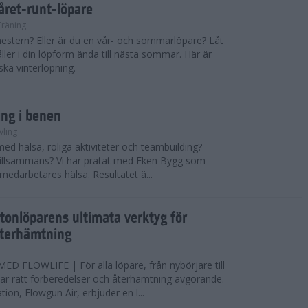
 året-runt-löpare
Träning
estern? Eller är du en vår- och sommarlöpare? Låt
åller i din löpform ända till nästa sommar. Här är
ska vinterlöpning.
ing i benen
vling
med hälsa, roliga aktiviteter och teambuilding?
r tillsammans? Vi har pratat med Eken Bygg som
 medarbetares hälsa. Resultatet ä...
tonlöparens ultimata verktyg för
återhämtning
 FLOWLIFE | För alla löpare, från nybörjare till
är rätt förberedelser och återhämtning avgörande.
ion, Flowgun Air, erbjuder en l...