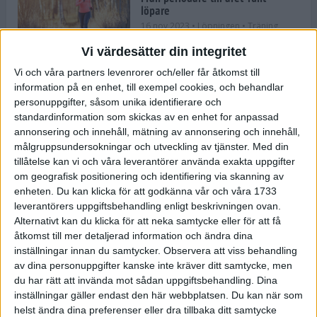
löpare
16 nov 2023
• Löpningen
• Träning
Vi värdesätter din integritet
Vi och våra partners levenrorer och/eller får åtkomst till
information på en enhet, till exempel cookies, och behandlar
Företaget med spring i benen
personuppgifter, såsom unika identifierare och
9 nov 2023
• Träningen
• Tävling
standardinformation som skickas av en enhet for anpassad
annonsering och innehåll, mätning av annonsering och innehåll,
målgruppsundersokningar och utveckling av tjänster.
Med din
Flowgun Air - Maratonlöparens
tillåtelse kan vi och våra leverantörer använda exakta uppgifter
ultimata verktyg för förberedelse
om geografisk positionering och identifiering via skanning av
och återhämtning
enheten. Du kan klicka för att godkänna vår och våra 1733
6 nov 2023
leverantörers uppgiftsbehandling enligt beskrivningen ovan.
Alternativt kan du klicka för att neka samtycke eller för att få
åtkomst till mer detaljerad information och ändra dina
inställningar innan du samtycker.
Observera att viss behandling
En lugn halvmara med massor av
fikastopp
av dina personuppgifter kanske inte kräver ditt samtycke, men
du har rätt att invända mot sådan uppgiftsbehandling. Dina
29 sep 2023
• Löpningen
• Tävling
inställningar gäller endast den här webbplatsen. Du kan när som
helst ändra dina preferenser eller dra tillbaka ditt samtycke