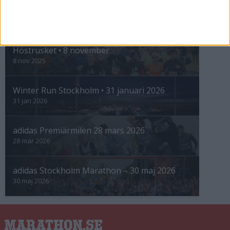
INTRESSANTA LOPP
Höstrusket • 8 november
8 nov 2025
Winter Run Stockholm • 31 januari 2026
31 jan 2026
adidas Premiärmilen 28 mars 2026
28 mar 2026
adidas Stockholm Marathon – 30 maj 2026
30 maj 2026