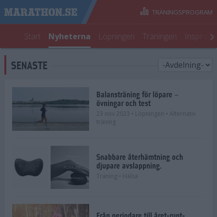
TRÄNINGSPROGRAM
Start
Nyheterna
Löpningen
Träningen
Inspirati
SENASTE
Balansträning för löpare –
övningar och test
23 nov 2023
• Löpningen
• Alternativ
träning
Snabbare återhämtning och
djupare avslappning.
Träning
• Hälsa
Från periodare till året-runt-