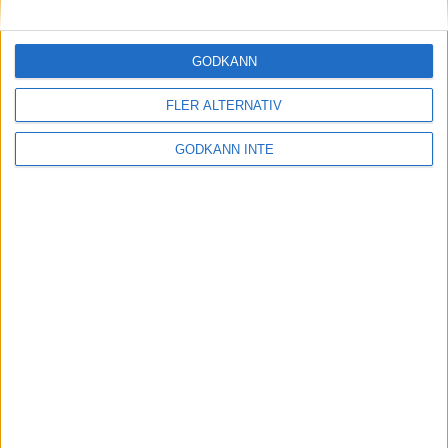
Maratonlabbets adepter inför
Ramboll Stockholm Halvmarathon
2 sep 2023
• Träningen
• Mot Ramboll
GODKÄNN
Stockholm Halvmarathon med
Maratonlabbet
FLER ALTERNATIV
GODKÄNN INTE
På lördag avgörs Tjejmilen med
Finnkampen
1 sep 2023
Formtoppning inför Ramboll
Stockholm Halvmarathon
25 aug 2023
• Träningen
• Mot Ramboll
Stockholm Halvmarathon med
Maratonlabbet
Cia springer 2 Tjejmilen på samma
dag
8 aug 2023