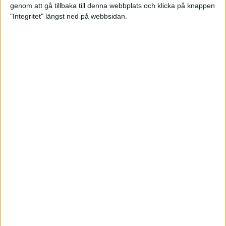
genom att gå tillbaka till denna webbplats och klicka på knappen
Loppet där du skapar din egen
"Integritet" längst ned på webbsidan.
utmaning
22 sep 2023
• Löpningen
• Tävling
Dubbla känslor efter Ramboll
Stockholm Halvmarathon för
Maratonlabbets adepter
21 sep 2023
• Träningen
• Mot Ramboll
Stockholm Halvmarathon med
Maratonlabbet
Största startfältet på sju år när
Ramboll Stockholm Halvmarathon
avgjordes
10 sep 2023
Nytt banrekord signerat Diego
Estrada när Ramboll Stockholm
Halvmarathon avgjordes