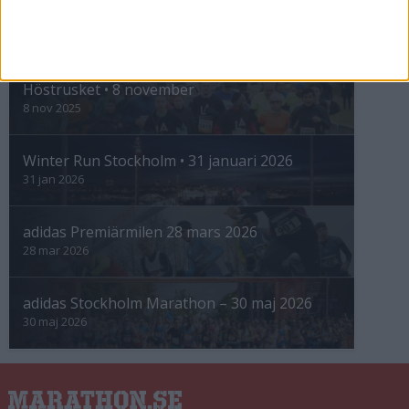
INTRESSANTA LOPP
Höstrusket • 8 november
8 nov 2025
Winter Run Stockholm • 31 januari 2026
31 jan 2026
adidas Premiärmilen 28 mars 2026
28 mar 2026
adidas Stockholm Marathon – 30 maj 2026
30 maj 2026