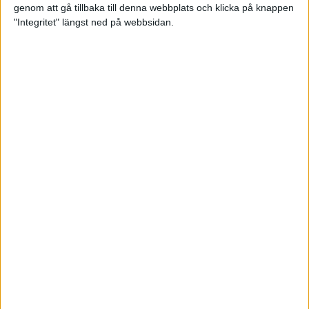
genom att gå tillbaka till denna webbplats och klicka på knappen
Loppet där du skapar din egen
"Integritet" längst ned på webbsidan.
utmaning
22 sep 2023
• Löpningen
• Tävling
Dubbla känslor efter Ramboll
Stockholm Halvmarathon för
Maratonlabbets adepter
21 sep 2023
• Träningen
• Mot Ramboll
Stockholm Halvmarathon med
Maratonlabbet
Största startfältet på sju år när
Ramboll Stockholm Halvmarathon
avgjordes
10 sep 2023
Nytt banrekord signerat Diego
Estrada när Ramboll Stockholm
Halvmarathon avgjordes