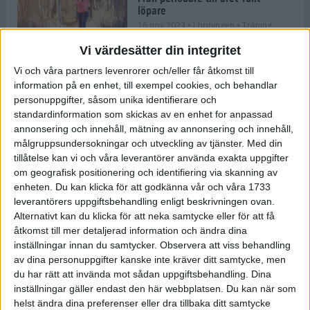
löpare
16 nov 2023
• Löpningen
• Träning
Vi värdesätter din integritet
Vi och våra partners levenrorer och/eller får åtkomst till
information på en enhet, till exempel cookies, och behandlar
Företaget med spring i benen
personuppgifter, såsom unika identifierare och
9 nov 2023
• Träningen
• Tävling
standardinformation som skickas av en enhet for anpassad
annonsering och innehåll, mätning av annonsering och innehåll,
målgruppsundersokningar och utveckling av tjänster.
Med din
Flowgun Air - Maratonlöparens
tillåtelse kan vi och våra leverantörer använda exakta uppgifter
ultimata verktyg för förberedelse
om geografisk positionering och identifiering via skanning av
och återhämtning
enheten. Du kan klicka för att godkänna vår och våra 1733
6 nov 2023
leverantörers uppgiftsbehandling enligt beskrivningen ovan.
Alternativt kan du klicka för att neka samtycke eller för att få
åtkomst till mer detaljerad information och ändra dina
inställningar innan du samtycker.
Observera att viss behandling
En lugn halvmara med massor av
fikastopp
av dina personuppgifter kanske inte kräver ditt samtycke, men
du har rätt att invända mot sådan uppgiftsbehandling. Dina
29 sep 2023
• Löpningen
• Tävling
inställningar gäller endast den här webbplatsen. Du kan när som
helst ändra dina preferenser eller dra tillbaka ditt samtycke