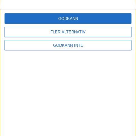
Maratonlabbets adepter inför
Ramboll Stockholm Halvmarathon
2 sep 2023
• Träningen
• Mot Ramboll
GODKÄNN
Stockholm Halvmarathon med
Maratonlabbet
FLER ALTERNATIV
GODKÄNN INTE
På lördag avgörs Tjejmilen med
Finnkampen
1 sep 2023
Formtoppning inför Ramboll
Stockholm Halvmarathon
25 aug 2023
• Träningen
• Mot Ramboll
Stockholm Halvmarathon med
Maratonlabbet
Cia springer 2 Tjejmilen på samma
dag
8 aug 2023