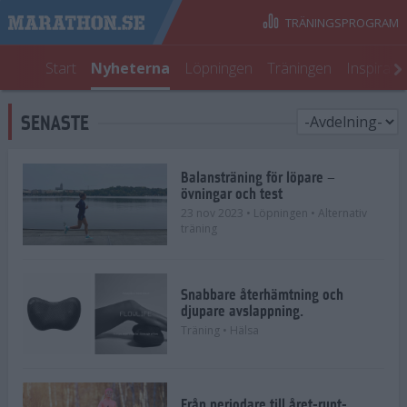
TRÄNINGSPROGRAM
Start
Nyheterna
Löpningen
Träningen
Inspirati
SENASTE
Balansträning för löpare –
övningar och test
23 nov 2023
• Löpningen
• Alternativ
träning
Snabbare återhämtning och
djupare avslappning.
Träning
• Hälsa
Från periodare till året-runt-