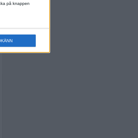
licka på knappen
DKÄNN