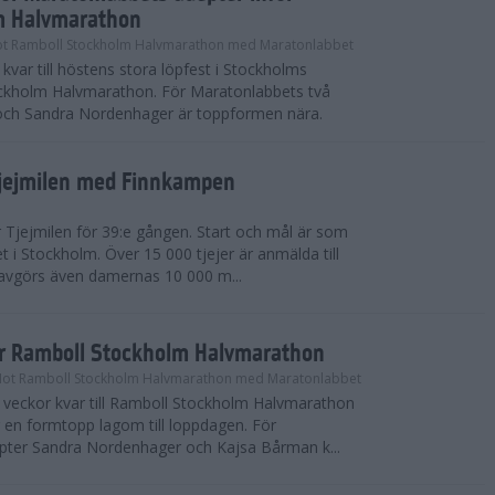
m Halvmarathon
t Ramboll Stockholm Halvmarathon med Maratonlabbet
kvar till höstens stora löpfest i Stockholms
ockholm Halvmarathon. För Maratonlabbets två
och Sandra Nordenhager är toppformen nära.
Tjejmilen med Finnkampen
Tjejmilen för 39:e gången. Start och mål är som
et i Stockholm. Över 15 000 tjejer är anmälda till
r avgörs även damernas 10 000 m...
ör Ramboll Stockholm Halvmarathon
Mot Ramboll Stockholm Halvmarathon med Maratonlabbet
å veckor kvar till Ramboll Stockholm Halvmarathon
r en formtopp lagom till loppdagen. För
pter Sandra Nordenhager och Kajsa Bårman k...