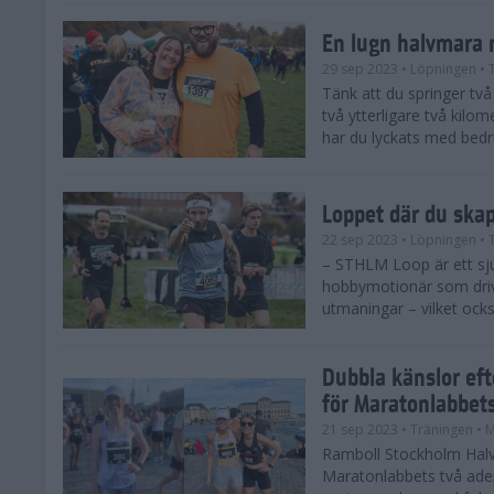
En lugn halvmara 
29 sep 2023
• Löpningen
• 
Tänk att du springer två 
två ytterligare två kilome
har du lyckats med bedrif
Loppet där du ska
22 sep 2023
• Löpningen
• 
– STHLM Loop är ett sjuk
hobbymotionär som drive
utmaningar – vilket ocks
Dubbla känslor ef
för Maratonlabbet
21 sep 2023
• Träningen
• 
Ramboll Stockholm Halv
Maratonlabbets två ade