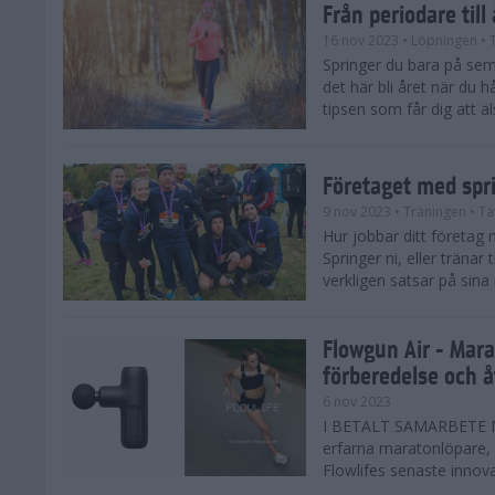
Från periodare till
16 nov 2023
• Löpningen
• 
Springer du bara på sem
det här bli året när du h
tipsen som får dig att äl
Företaget med spr
9 nov 2023
• Träningen
• Tä
Hur jobbar ditt företag 
Springer ni, eller träna
verkligen satsar på sina
Flowgun Air - Mara
förberedelse och 
6 nov 2023
I BETALT SAMARBETE MED
erfarna maratonlöpare, 
Flowlifes senaste innovat