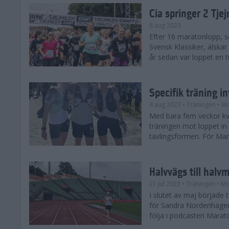
Cia springer 2 Tj
8 aug 2023
Efter 16 maratonlopp, s
Svensk Klassiker, älskar
år sedan var loppet en t
Specifik träning 
4 aug 2023
• Träningen
• Mo
Med bara fem veckor kv
träningen mot loppet in i
tävlingsformen. För Mar
Halvvägs till halv
21 jul 2023
• Träningen
• Mo
I slutet av maj börjad
för Sandra Nordenhager
följa i podcasten Marato