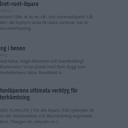
 året-runt-löpare
Träning
estern? Eller är du en vår- och sommarlöpare? Låt
åller i din löpform ända till nästa sommar. Här är
ska vinterlöpning.
ing i benen
vling
med hälsa, roliga aktiviteter och teambuilding?
r tillsammans? Vi har pratat med Eken Bygg som
 medarbetares hälsa. Resultatet ä...
tonlöparens ultimata verktyg för
återhämtning
 FLOWLIFE | För alla löpare, från nybörjare till
är rätt förberedelser och återhämtning avgörande.
ion, Flowgun Air, erbjuder en l...