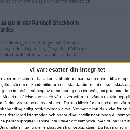
serad halvmaraträning blev ”examensprovet” en
t på sju år när Ramboll Stockholm
jordes
var väderprognosen för dagen när Ramboll
avgjordes tidigare idag. Drygt 14 100 löpare
t vilket är det största startfältet sedan 2...
nerat Diego Estrada när Ramboll
Vi värdesätter din integritet
rathon avgjordes
levenrorer och/eller får åtkomst till information på en enhet, till exempe
ifter, såsom unika identifierare och standardinformation som skickas 
kholm som välkomnade löparna i årets Ramboll
g och innehåll, mätning av annonsering och innehåll, målgruppsunde
 men trots värmen så levererade eliten riktigt
.
Med din tillåtelse kan vi och våra leverantörer använda exakta uppgif
 tog amerikanen Diego Estrada ledningen...
entifiering via skanning av enheten. Du kan klicka för att godkänna vår
sbehandling enligt beskrivningen ovan. Alternativt kan du klicka för att
ll mer detaljerad information och ändra dina inställningar innan du samty
redo för Ramboll Stockholm
ina personuppgifter kanske inte kräver ditt samtycke, men du har rätt 
Dina inställningar gäller endast den här webbplatsen. Du kan när som h