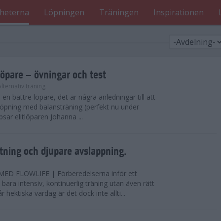
heterna
Löpningen
Träningen
Inspirationen
löpare – övningar och test
Alternativ träning
i en bättre löpare, det är några anledningar till att
löpning med balansträning (perfekt nu under
tipsar elitlöparen Johanna ...
ning och djupare avslappning.
D FLOWLIFE | Förberedelserna inför ett
bara intensiv, kontinuerlig träning utan även rätt
r hektiska vardag är det dock inte allti...