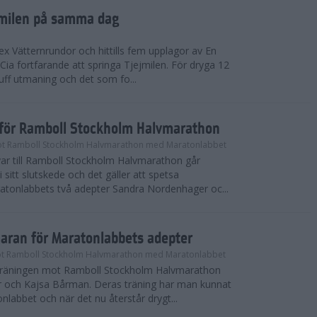
ejmilen på samma dag
ex Vätternrundor och hittills fem upplagor av En
 Cia fortfarande att springa Tjejmilen. För dryga 12
uff utmaning och det som fo...
inför Ramboll Stockholm Halvmarathon
t Ramboll Stockholm Halvmarathon med Maratonlabbet
ar till Ramboll Stockholm Halvmarathon går
 sitt slutskede och det gäller att spetsa
atonlabbets två adepter Sandra Nordenhager oc...
maran för Maratonlabbets adepter
t Ramboll Stockholm Halvmarathon med Maratonlabbet
e träningen mot Ramboll Stockholm Halvmarathon
 och Kajsa Bårman. Deras träning har man kunnat
nlabbet och när det nu återstår drygt...