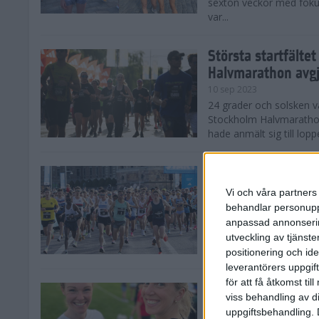
sexton veckor med foku
var...
Största startfälte
Halvmarathon avg
10 sep 2023
24 grader och solsken 
Stockholm Halvmarathon 
hade anmält sig till loppe
Nytt banrekord sig
Stockholm Halvma
Vi och våra partners 
10 sep 2023
behandlar personuppg
Det var ett varmt Stoc
anpassad annonserin
Stockholm Halvmarathon,
utveckling av tjänster
fina tider. På herrsidan
positionering och id
leverantörers uppgift
för att få åtkomst ti
Kajsa och Sandra 
viss behandling av d
Halvmarathon
uppgiftsbehandling. 