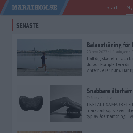
Start
Ny
SENASTE
Balansträning för 
23 nov 2023
• Löpningen
• 
Håll dig skadefri - och bl
du bör komplettera din 
vintern, eller hur!). Här 
Snabbare återhämt
Träning
• Hälsa
I BETALT SAMARBETE ME
maratonlopp kräver inte 
typ av återhämtning. I vå