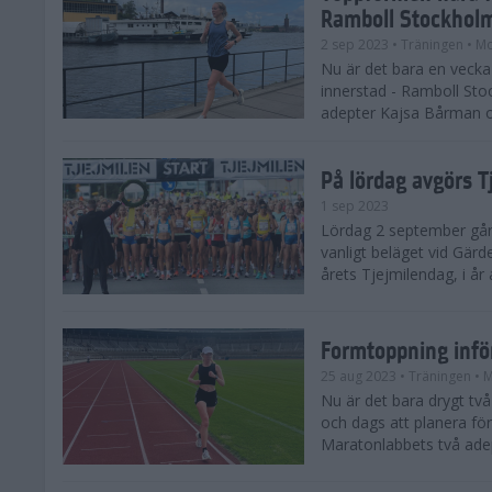
Ramboll Stockhol
2 sep 2023
• Träningen
• Mo
Nu är det bara en vecka 
innerstad - Ramboll St
adepter Kajsa Bårman 
På lördag avgörs 
1 sep 2023
Lördag 2 september går 
vanligt beläget vid Gärd
årets Tjejmilendag, i å
Formtoppning inf
25 aug 2023
• Träningen
• 
Nu är det bara drygt tv
och dags att planera fö
Maratonlabbets två ade