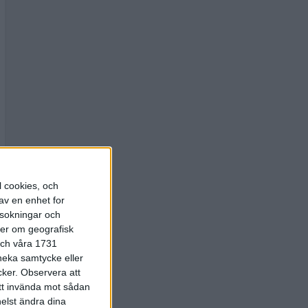
l cookies, och
av en enhet for
rsokningar och
ter om geografisk
 och våra 1731
 neka samtycke eller
cker.
Observera att
att invända mot sådan
elst ändra dina