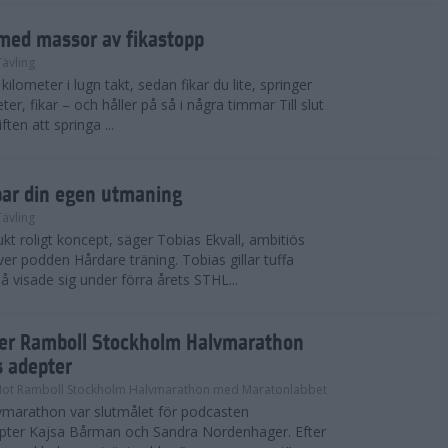
med massor av fikastopp
Tävling
kilometer i lugn takt, sedan fikar du lite, springer
ter, fikar – och håller på så i några timmar Till slut
ten att springa ...
par din egen utmaning
Tävling
t roligt koncept, säger Tobias Ekvall, ambitiös
r podden Hårdare träning. Tobias gillar tuffa
å visade sig under förra årets STHL...
ter Ramboll Stockholm Halvmarathon
s adepter
Mot Ramboll Stockholm Halvmarathon med Maratonlabbet
marathon var slutmålet för podcasten
pter Kajsa Bårman och Sandra Nordenhager. Efter