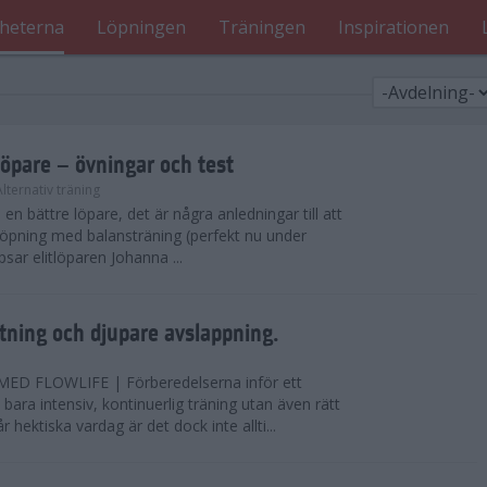
heterna
Löpningen
Träningen
Inspirationen
löpare – övningar och test
Alternativ träning
i en bättre löpare, det är några anledningar till att
löpning med balansträning (perfekt nu under
tipsar elitlöparen Johanna ...
ning och djupare avslappning.
D FLOWLIFE | Förberedelserna inför ett
bara intensiv, kontinuerlig träning utan även rätt
r hektiska vardag är det dock inte allti...