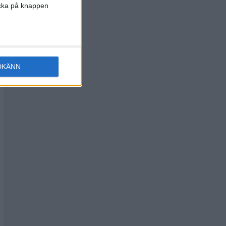
licka på knappen
DKÄNN