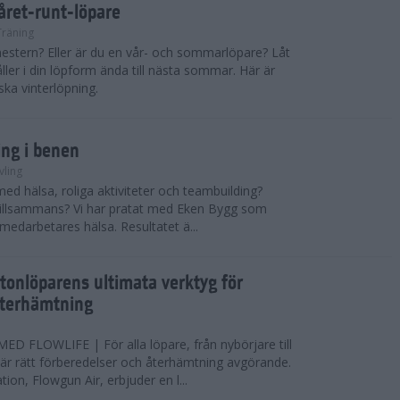
 året-runt-löpare
Träning
estern? Eller är du en vår- och sommarlöpare? Låt
åller i din löpform ända till nästa sommar. Här är
ska vinterlöpning.
ing i benen
vling
med hälsa, roliga aktiviteter och teambuilding?
r tillsammans? Vi har pratat med Eken Bygg som
 medarbetares hälsa. Resultatet ä...
tonlöparens ultimata verktyg för
återhämtning
 FLOWLIFE | För alla löpare, från nybörjare till
är rätt förberedelser och återhämtning avgörande.
ion, Flowgun Air, erbjuder en l...