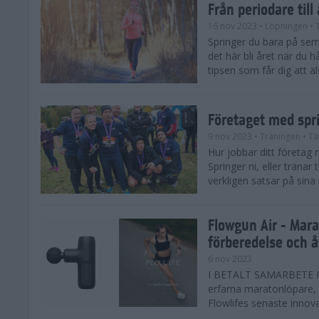
Från periodare till
16 nov 2023
• Löpningen
• 
Springer du bara på sem
det här bli året när du h
tipsen som får dig att äl
Företaget med spr
9 nov 2023
• Träningen
• Tä
Hur jobbar ditt företag 
Springer ni, eller träna
verkligen satsar på sina
Flowgun Air - Mara
förberedelse och 
6 nov 2023
I BETALT SAMARBETE MED
erfarna maratonlöpare, 
Flowlifes senaste innovat