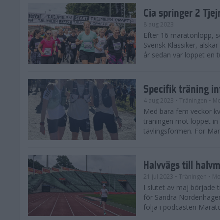
Cia springer 2 Tj
8 aug 2023
Efter 16 maratonlopp, s
Svensk Klassiker, älskar
år sedan var loppet en t
Specifik träning 
4 aug 2023
• Träningen
• Mo
Med bara fem veckor kv
träningen mot loppet in i
tävlingsformen. För Mar
Halvvägs till halv
21 jul 2023
• Träningen
• Mo
I slutet av maj börjad
för Sandra Nordenhager
följa i podcasten Marato