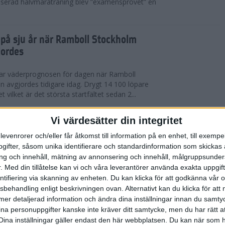
serad halvmaraträning blev ”examensprovet” en
t på sju år när Ramboll Stockholm
jordes
var väderprognosen för dagen när Ramboll
avgjordes tidigare idag. Drygt 14 100 löpare
t vilket är det största startfältet sedan 2...
nerat Diego Estrada när Ramboll
Vi värdesätter din integritet
rathon avgjordes
levenrorer och/eller får åtkomst till information på en enhet, till exempe
ifter, såsom unika identifierare och standardinformation som skickas 
kholm som välkomnade löparna i årets Ramboll
g och innehåll, mätning av annonsering och innehåll, målgruppsunde
 men trots värmen så levererade eliten riktigt
.
Med din tillåtelse kan vi och våra leverantörer använda exakta uppgif
 tog amerikanen Diego Estrada ledningen...
entifiering via skanning av enheten. Du kan klicka för att godkänna vår
sbehandling enligt beskrivningen ovan. Alternativt kan du klicka för att
ll mer detaljerad information och ändra dina inställningar innan du samty
redo för Ramboll Stockholm
ina personuppgifter kanske inte kräver ditt samtycke, men du har rätt 
Dina inställningar gäller endast den här webbplatsen. Du kan när som h