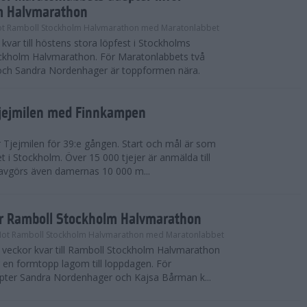
m Halvmarathon
t Ramboll Stockholm Halvmarathon med Maratonlabbet
kvar till höstens stora löpfest i Stockholms
ockholm Halvmarathon. För Maratonlabbets två
och Sandra Nordenhager är toppformen nära.
Tjejmilen med Finnkampen
Tjejmilen för 39:e gången. Start och mål är som
et i Stockholm. Över 15 000 tjejer är anmälda till
r avgörs även damernas 10 000 m...
ör Ramboll Stockholm Halvmarathon
Mot Ramboll Stockholm Halvmarathon med Maratonlabbet
å veckor kvar till Ramboll Stockholm Halvmarathon
r en formtopp lagom till loppdagen. För
pter Sandra Nordenhager och Kajsa Bårman k...