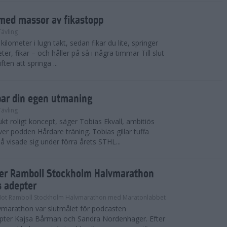
med massor av fikastopp
Tävling
kilometer i lugn takt, sedan fikar du lite, springer
ter, fikar – och håller på så i några timmar Till slut
ten att springa ...
par din egen utmaning
Tävling
t roligt koncept, säger Tobias Ekvall, ambitiös
r podden Hårdare träning. Tobias gillar tuffa
å visade sig under förra årets STHL...
ter Ramboll Stockholm Halvmarathon
s adepter
Mot Ramboll Stockholm Halvmarathon med Maratonlabbet
marathon var slutmålet för podcasten
pter Kajsa Bårman och Sandra Nordenhager. Efter