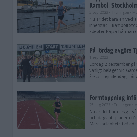
Ramboll Stockhol
2 sep 2023
• Träningen
• Mo
Nu är det bara en vecka 
innerstad - Ramboll St
adepter Kajsa Bårman 
På lördag avgörs 
1 sep 2023
Lördag 2 september går 
vanligt beläget vid Gärd
årets Tjejmilendag, i å
Formtoppning inf
25 aug 2023
• Träningen
• 
Nu är det bara drygt tv
och dags att planera fö
Maratonlabbets två ade