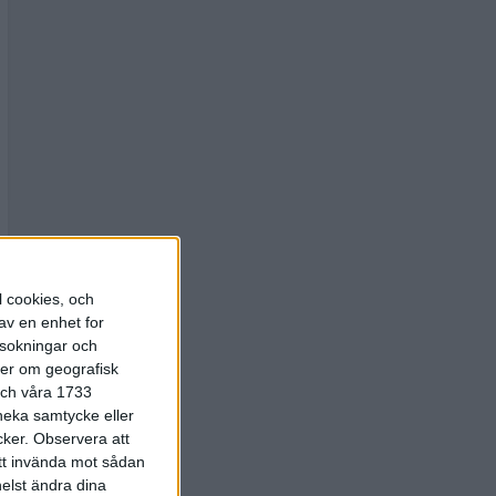
l cookies, och
av en enhet for
rsokningar och
ter om geografisk
 och våra 1733
 neka samtycke eller
cker.
Observera att
att invända mot sådan
elst ändra dina