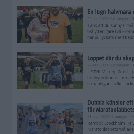
En lugn halvmara 
29 sep 2023
• Löpningen
• 
Tänk att du springer två 
två ytterligare två kilome
har du lyckats med bedrif
Loppet där du ska
22 sep 2023
• Löpningen
• 
– STHLM Loop är ett sjuk
hobbymotionär som drive
utmaningar – vilket ocks
Dubbla känslor ef
för Maratonlabbet
21 sep 2023
• Träningen
• 
Ramboll Stockholm Halv
Maratonlabbets två ade