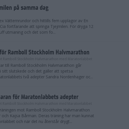
ejmilen på samma dag
ex Vätternrundor och hittills fem upplagor av En
 Cia fortfarande att springa Tjejmilen. För dryga 12
uff utmaning och det som fo...
inför Ramboll Stockholm Halvmarathon
t Ramboll Stockholm Halvmarathon med Maratonlabbet
ar till Ramboll Stockholm Halvmarathon går
 sitt slutskede och det gäller att spetsa
atonlabbets två adepter Sandra Nordenhager oc...
maran för Maratonlabbets adepter
t Ramboll Stockholm Halvmarathon med Maratonlabbet
e träningen mot Ramboll Stockholm Halvmarathon
 och Kajsa Bårman. Deras träning har man kunnat
nlabbet och när det nu återstår drygt...