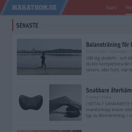
Start
Ny
SENASTE
Balansträning för 
23 nov 2023
• Löpningen
• 
Håll dig skadefri - och bl
du bör komplettera din 
vintern, eller hur!). Här 
Snabbare återhämt
Träning
• Hälsa
I BETALT SAMARBETE ME
maratonlopp kräver inte 
typ av återhämtning. I vå