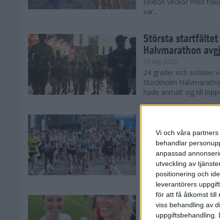
sexton veckor med foku
var...
Största startfälte
Halvmarathon avg
10 sep 2023
24 grader och solsken 
Stockholm Halvmarathon 
hade anmält sig till loppe
Nytt banrekord sig
Stockholm Halvma
Vi och våra partners 
10 sep 2023
behandlar personuppg
Det var ett varmt Stoc
anpassad annonserin
Stockholm Halvmarathon,
utveckling av tjänster
fina tider. På herrsidan
positionering och id
leverantörers uppgift
för att få åtkomst ti
Kajsa och Sandra 
viss behandling av d
Halvmarathon
uppgiftsbehandling. 