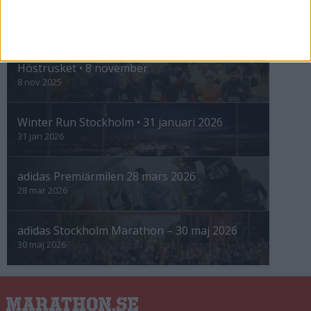
INTRESSANTA LOPP
Höstrusket • 8 november
8 nov 2025
Winter Run Stockholm • 31 januari 2026
31 jan 2026
adidas Premiärmilen 28 mars 2026
28 mar 2026
adidas Stockholm Marathon – 30 maj 2026
30 maj 2026