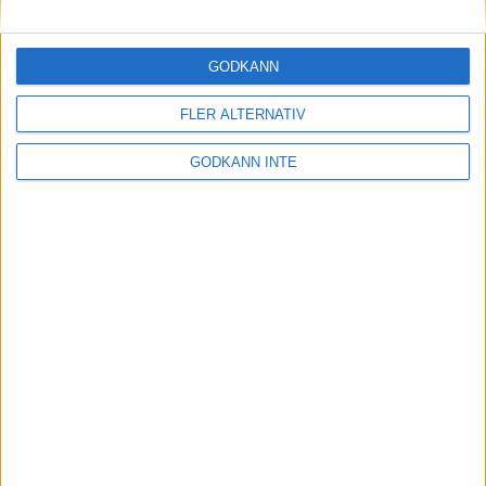
Maratonlabbets adepter inför
Ramboll Stockholm Halvmarathon
2 sep 2023
• Träningen
• Mot Ramboll
GODKÄNN
Stockholm Halvmarathon med
Maratonlabbet
FLER ALTERNATIV
GODKÄNN INTE
På lördag avgörs Tjejmilen med
Finnkampen
1 sep 2023
Formtoppning inför Ramboll
Stockholm Halvmarathon
25 aug 2023
• Träningen
• Mot Ramboll
Stockholm Halvmarathon med
Maratonlabbet
Cia springer 2 Tjejmilen på samma
dag
8 aug 2023