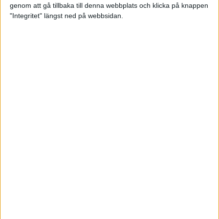
genom att gå tillbaka till denna webbplats och klicka på knappen
Loppet där du skapar din egen
"Integritet" längst ned på webbsidan.
utmaning
22 sep 2023
• Löpningen
• Tävling
Dubbla känslor efter Ramboll
Stockholm Halvmarathon för
Maratonlabbets adepter
21 sep 2023
• Träningen
• Mot Ramboll
Stockholm Halvmarathon med
Maratonlabbet
Största startfältet på sju år när
Ramboll Stockholm Halvmarathon
avgjordes
10 sep 2023
Nytt banrekord signerat Diego
Estrada när Ramboll Stockholm
Halvmarathon avgjordes