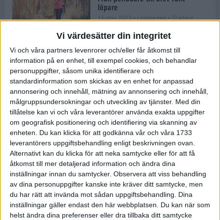
löpare
16 nov 2023
• Löpningen
• Träning
Vi värdesätter din integritet
Vi och våra partners levenrorer och/eller får åtkomst till
information på en enhet, till exempel cookies, och behandlar
Företaget med spring i benen
personuppgifter, såsom unika identifierare och
9 nov 2023
• Träningen
• Tävling
standardinformation som skickas av en enhet for anpassad
annonsering och innehåll, mätning av annonsering och innehåll,
målgruppsundersokningar och utveckling av tjänster.
Med din
Flowgun Air - Maratonlöparens
tillåtelse kan vi och våra leverantörer använda exakta uppgifter
ultimata verktyg för förberedelse
om geografisk positionering och identifiering via skanning av
och återhämtning
enheten. Du kan klicka för att godkänna vår och våra 1733
6 nov 2023
leverantörers uppgiftsbehandling enligt beskrivningen ovan.
Alternativt kan du klicka för att neka samtycke eller för att få
åtkomst till mer detaljerad information och ändra dina
inställningar innan du samtycker.
Observera att viss behandling
En lugn halvmara med massor av
fikastopp
av dina personuppgifter kanske inte kräver ditt samtycke, men
du har rätt att invända mot sådan uppgiftsbehandling. Dina
29 sep 2023
• Löpningen
• Tävling
inställningar gäller endast den här webbplatsen. Du kan när som
helst ändra dina preferenser eller dra tillbaka ditt samtycke