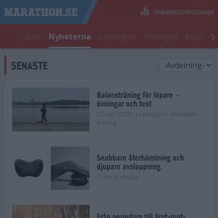
TRÄNINGSPROGRAM
Start
Nyheterna
Löpningen
Träningen
Inspirati
SENASTE
Balansträning för löpare –
övningar och test
23 nov 2023
• Löpningen
• Alternativ
träning
Snabbare återhämtning och
djupare avslappning.
Träning
• Hälsa
Från periodare till året-runt-