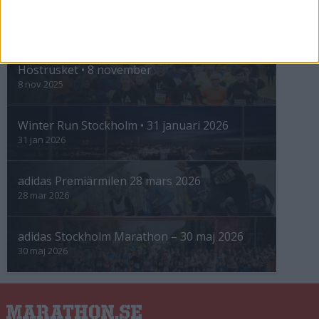
INTRESSANTA LOPP
Höstrusket • 8 november
8 nov 2025
Winter Run Stockholm • 31 januari 2026
31 jan 2026
adidas Premiärmilen 28 mars 2026
28 mar 2026
adidas Stockholm Marathon – 30 maj 2026
30 maj 2026