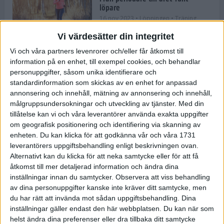
löpare
16 nov 2023
• Löpningen
• Träning
Vi värdesätter din integritet
Vi och våra partners levenrorer och/eller får åtkomst till
information på en enhet, till exempel cookies, och behandlar
Företaget med spring i benen
personuppgifter, såsom unika identifierare och
9 nov 2023
• Träningen
• Tävling
standardinformation som skickas av en enhet for anpassad
annonsering och innehåll, mätning av annonsering och innehåll,
målgruppsundersokningar och utveckling av tjänster.
Med din
Flowgun Air - Maratonlöparens
tillåtelse kan vi och våra leverantörer använda exakta uppgifter
ultimata verktyg för förberedelse
om geografisk positionering och identifiering via skanning av
och återhämtning
enheten. Du kan klicka för att godkänna vår och våra 1731
6 nov 2023
leverantörers uppgiftsbehandling enligt beskrivningen ovan.
Alternativt kan du klicka för att neka samtycke eller för att få
åtkomst till mer detaljerad information och ändra dina
inställningar innan du samtycker.
Observera att viss behandling
En lugn halvmara med massor av
fikastopp
av dina personuppgifter kanske inte kräver ditt samtycke, men
du har rätt att invända mot sådan uppgiftsbehandling. Dina
29 sep 2023
• Löpningen
• Tävling
inställningar gäller endast den här webbplatsen. Du kan när som
helst ändra dina preferenser eller dra tillbaka ditt samtycke