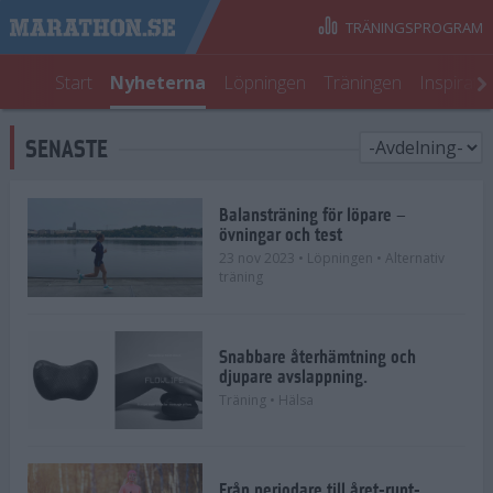
TRÄNINGSPROGRAM
Start
Nyheterna
Löpningen
Träningen
Inspirati
SENASTE
Balansträning för löpare –
övningar och test
23 nov 2023
• Löpningen
• Alternativ
träning
Snabbare återhämtning och
djupare avslappning.
Träning
• Hälsa
Från periodare till året-runt-