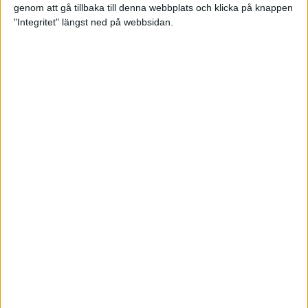
genom att gå tillbaka till denna webbplats och klicka på knappen
Loppet där du skapar din egen
"Integritet" längst ned på webbsidan.
utmaning
22 sep 2023
• Löpningen
• Tävling
Dubbla känslor efter Ramboll
Stockholm Halvmarathon för
Maratonlabbets adepter
21 sep 2023
• Träningen
• Mot Ramboll
Stockholm Halvmarathon med
Maratonlabbet
Största startfältet på sju år när
Ramboll Stockholm Halvmarathon
avgjordes
10 sep 2023
Nytt banrekord signerat Diego
Estrada när Ramboll Stockholm
Halvmarathon avgjordes