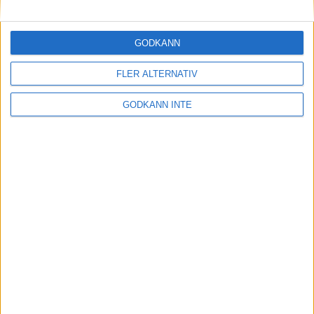
Maratonlabbets adepter inför
Ramboll Stockholm Halvmarathon
2 sep 2023
• Träningen
• Mot Ramboll
GODKÄNN
Stockholm Halvmarathon med
Maratonlabbet
FLER ALTERNATIV
GODKÄNN INTE
På lördag avgörs Tjejmilen med
Finnkampen
1 sep 2023
Formtoppning inför Ramboll
Stockholm Halvmarathon
25 aug 2023
• Träningen
• Mot Ramboll
Stockholm Halvmarathon med
Maratonlabbet
Cia springer 2 Tjejmilen på samma
dag
8 aug 2023