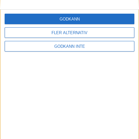
Maratonlabbets adepter inför
Ramboll Stockholm Halvmarathon
2 sep 2023
• Träningen
• Mot Ramboll
GODKÄNN
Stockholm Halvmarathon med
Maratonlabbet
FLER ALTERNATIV
GODKÄNN INTE
På lördag avgörs Tjejmilen med
Finnkampen
1 sep 2023
Formtoppning inför Ramboll
Stockholm Halvmarathon
25 aug 2023
• Träningen
• Mot Ramboll
Stockholm Halvmarathon med
Maratonlabbet
Cia springer 2 Tjejmilen på samma
dag
8 aug 2023