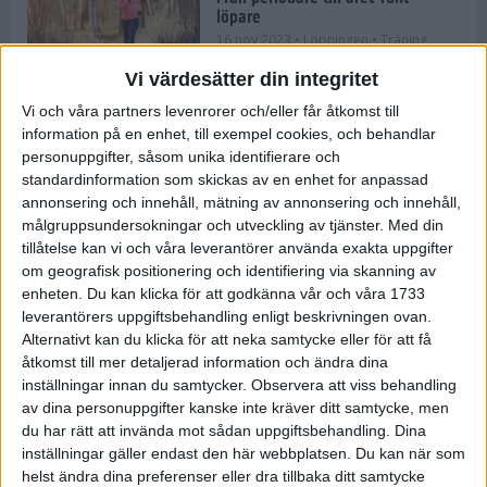
löpare
16 nov 2023
• Löpningen
• Träning
Vi värdesätter din integritet
Vi och våra partners levenrorer och/eller får åtkomst till
information på en enhet, till exempel cookies, och behandlar
Företaget med spring i benen
personuppgifter, såsom unika identifierare och
9 nov 2023
• Träningen
• Tävling
standardinformation som skickas av en enhet for anpassad
annonsering och innehåll, mätning av annonsering och innehåll,
målgruppsundersokningar och utveckling av tjänster.
Med din
Flowgun Air - Maratonlöparens
tillåtelse kan vi och våra leverantörer använda exakta uppgifter
ultimata verktyg för förberedelse
om geografisk positionering och identifiering via skanning av
och återhämtning
enheten. Du kan klicka för att godkänna vår och våra 1733
6 nov 2023
leverantörers uppgiftsbehandling enligt beskrivningen ovan.
Alternativt kan du klicka för att neka samtycke eller för att få
åtkomst till mer detaljerad information och ändra dina
inställningar innan du samtycker.
Observera att viss behandling
En lugn halvmara med massor av
fikastopp
av dina personuppgifter kanske inte kräver ditt samtycke, men
du har rätt att invända mot sådan uppgiftsbehandling. Dina
29 sep 2023
• Löpningen
• Tävling
inställningar gäller endast den här webbplatsen. Du kan när som
helst ändra dina preferenser eller dra tillbaka ditt samtycke