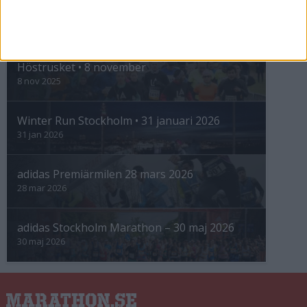
INTRESSANTA LOPP
Höstrusket • 8 november
8 nov 2025
Winter Run Stockholm • 31 januari 2026
31 jan 2026
adidas Premiärmilen 28 mars 2026
28 mar 2026
adidas Stockholm Marathon – 30 maj 2026
30 maj 2026