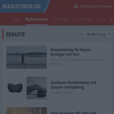
TRÄNINGSPROGRAM
Start
Nyheterna
Löpningen
Träningen
Inspirati
SENASTE
Balansträning för löpare –
övningar och test
23 nov 2023
• Löpningen
• Alternativ
träning
Snabbare återhämtning och
djupare avslappning.
Träning
• Hälsa
Från periodare till året-runt-