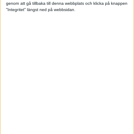
genom att gå tillbaka till denna webbplats och klicka på knappen
Loppet där du skapar din egen
"Integritet" längst ned på webbsidan.
utmaning
22 sep 2023
• Löpningen
• Tävling
Dubbla känslor efter Ramboll
Stockholm Halvmarathon för
Maratonlabbets adepter
21 sep 2023
• Träningen
• Mot Ramboll
Stockholm Halvmarathon med
Maratonlabbet
Största startfältet på sju år när
Ramboll Stockholm Halvmarathon
avgjordes
10 sep 2023
Nytt banrekord signerat Diego
Estrada när Ramboll Stockholm
Halvmarathon avgjordes