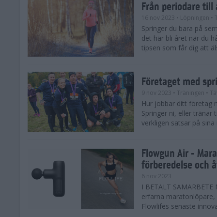
Från periodare till
16 nov 2023
• Löpningen
• 
Springer du bara på sem
det här bli året när du h
tipsen som får dig att äl
Företaget med spr
9 nov 2023
• Träningen
• Tä
Hur jobbar ditt företag 
Springer ni, eller träna
verkligen satsar på sina
Flowgun Air - Mara
förberedelse och 
6 nov 2023
I BETALT SAMARBETE MED
erfarna maratonlöpare, 
Flowlifes senaste innovat