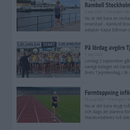
Ramboll Stockhol
2 sep 2023
• Träningen
• Mo
Nu är det bara en vecka 
innerstad - Ramboll St
adepter Kajsa Bårman 
På lördag avgörs 
1 sep 2023
Lördag 2 september går 
vanligt beläget vid Gärd
årets Tjejmilendag, i å
Formtoppning inf
25 aug 2023
• Träningen
• 
Nu är det bara drygt tv
och dags att planera fö
Maratonlabbets två ade