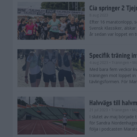
Cia springer 2 Tj
8 aug 2023
Efter 16 maratonlopp, s
Svensk Klassiker, älskar
år sedan var loppet en t
Specifik träning 
4 aug 2023
• Träningen
• Mo
Med bara fem veckor kv
träningen mot loppet in i
tävlingsformen. För Mar
Halvvägs till halv
21 jul 2023
• Träningen
• Mo
I slutet av maj börjad
för Sandra Nordenhager
följa i podcasten Marato