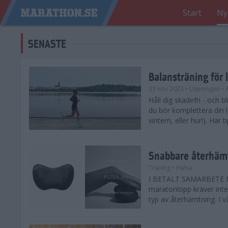
Start
Ny
SENASTE
Balansträning för 
23 nov 2023
• Löpningen
• 
Håll dig skadefri - och bl
du bör komplettera din 
vintern, eller hur!). Här 
Snabbare återhämt
Träning
• Hälsa
I BETALT SAMARBETE ME
maratonlopp kräver inte 
typ av återhämtning. I vå