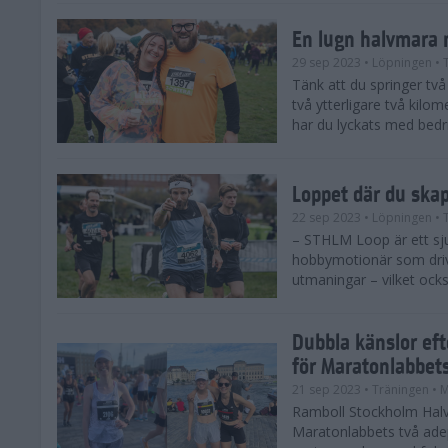
En lugn halvmara 
29 sep 2023
• Löpningen
• 
Tänk att du springer två 
två ytterligare två kilome
har du lyckats med bedrif
Loppet där du ska
22 sep 2023
• Löpningen
• 
– STHLM Loop är ett sjuk
hobbymotionär som drive
utmaningar – vilket ocks
Dubbla känslor ef
för Maratonlabbet
21 sep 2023
• Träningen
• 
Ramboll Stockholm Halv
Maratonlabbets två ade