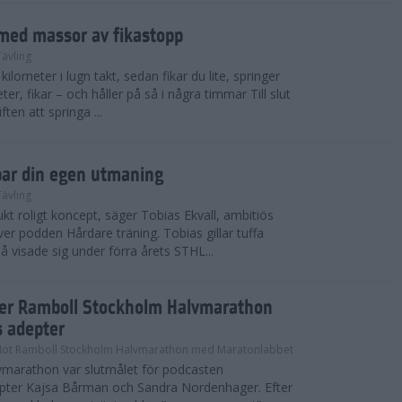
med massor av fikastopp
Tävling
kilometer i lugn takt, sedan fikar du lite, springer
ter, fikar – och håller på så i några timmar Till slut
ten att springa ...
par din egen utmaning
Tävling
t roligt koncept, säger Tobias Ekvall, ambitiös
r podden Hårdare träning. Tobias gillar tuffa
å visade sig under förra årets STHL...
ter Ramboll Stockholm Halvmarathon
s adepter
Mot Ramboll Stockholm Halvmarathon med Maratonlabbet
marathon var slutmålet för podcasten
pter Kajsa Bårman och Sandra Nordenhager. Efter