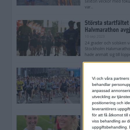
sexton veckor med foku
var...
Största startfälte
Halvmarathon avg
10 sep 2023
24 grader och solsken 
Stockholm Halvmarathon 
hade anmält sig till loppe
Nytt banrekord sig
Stockholm Halvma
Vi och våra partners 
10 sep 2023
behandlar personuppg
Det var ett varmt Stoc
anpassad annonserin
Stockholm Halvmarathon,
utveckling av tjänster
fina tider. På herrsidan
positionering och id
leverantörers uppgift
för att få åtkomst ti
Kajsa och Sandra 
viss behandling av d
Halvmarathon
uppgiftsbehandling. 