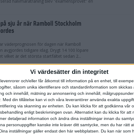
serad halvmaraträning blev ”examensprovet” en
t på sju år när Ramboll Stockholm
jordes
var väderprognosen för dagen när Ramboll
avgjordes tidigare idag. Drygt 14 100 löpare
t vilket är det största startfältet sedan 2...
nerat Diego Estrada när Ramboll
Vi värdesätter din integritet
rathon avgjordes
levenrorer och/eller får åtkomst till information på en enhet, till exempe
ifter, såsom unika identifierare och standardinformation som skickas 
kholm som välkomnade löparna i årets Ramboll
g och innehåll, mätning av annonsering och innehåll, målgruppsunde
 men trots värmen så levererade eliten riktigt
.
Med din tillåtelse kan vi och våra leverantörer använda exakta uppgif
 tog amerikanen Diego Estrada ledningen...
entifiering via skanning av enheten. Du kan klicka för att godkänna vår
sbehandling enligt beskrivningen ovan. Alternativt kan du klicka för att
ll mer detaljerad information och ändra dina inställningar innan du samty
redo för Ramboll Stockholm
ina personuppgifter kanske inte kräver ditt samtycke, men du har rätt 
Dina inställningar gäller endast den här webbplatsen. Du kan när som h