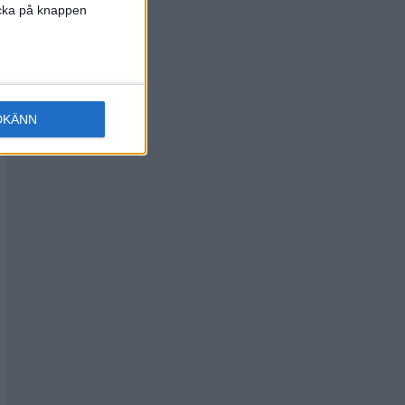
licka på knappen
DKÄNN