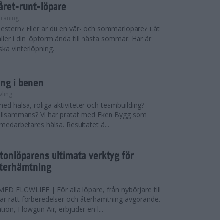
 året-runt-löpare
Träning
estern? Eller är du en vår- och sommarlöpare? Låt
åller i din löpform ända till nästa sommar. Här är
ska vinterlöpning.
ing i benen
vling
med hälsa, roliga aktiviteter och teambuilding?
r tillsammans? Vi har pratat med Eken Bygg som
 medarbetares hälsa. Resultatet ä...
tonlöparens ultimata verktyg för
återhämtning
 FLOWLIFE | För alla löpare, från nybörjare till
är rätt förberedelser och återhämtning avgörande.
ion, Flowgun Air, erbjuder en l...