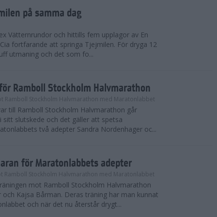
ejmilen på samma dag
ex Vätternrundor och hittills fem upplagor av En
 Cia fortfarande att springa Tjejmilen. För dryga 12
uff utmaning och det som fo...
inför Ramboll Stockholm Halvmarathon
t Ramboll Stockholm Halvmarathon med Maratonlabbet
ar till Ramboll Stockholm Halvmarathon går
 sitt slutskede och det gäller att spetsa
atonlabbets två adepter Sandra Nordenhager oc...
maran för Maratonlabbets adepter
t Ramboll Stockholm Halvmarathon med Maratonlabbet
e träningen mot Ramboll Stockholm Halvmarathon
 och Kajsa Bårman. Deras träning har man kunnat
nlabbet och när det nu återstår drygt...