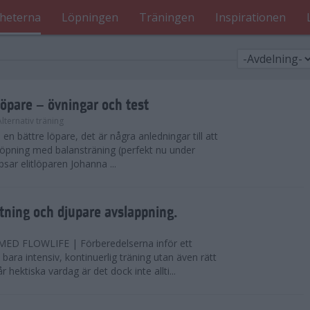
heterna
Löpningen
Träningen
Inspirationen
löpare – övningar och test
Alternativ träning
i en bättre löpare, det är några anledningar till att
löpning med balansträning (perfekt nu under
tipsar elitlöparen Johanna ...
ning och djupare avslappning.
D FLOWLIFE | Förberedelserna inför ett
bara intensiv, kontinuerlig träning utan även rätt
r hektiska vardag är det dock inte allti...