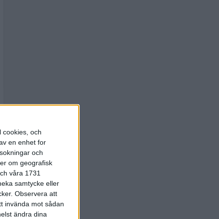
l cookies, och
av en enhet for
rsokningar och
ter om geografisk
 och våra 1731
 neka samtycke eller
cker.
Observera att
att invända mot sådan
elst ändra dina