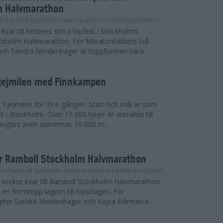
m Halvmarathon
t Ramboll Stockholm Halvmarathon med Maratonlabbet
kvar till höstens stora löpfest i Stockholms
ockholm Halvmarathon. För Maratonlabbets två
och Sandra Nordenhager är toppformen nära.
Tjejmilen med Finnkampen
Tjejmilen för 39:e gången. Start och mål är som
et i Stockholm. Över 15 000 tjejer är anmälda till
r avgörs även damernas 10 000 m...
ör Ramboll Stockholm Halvmarathon
Mot Ramboll Stockholm Halvmarathon med Maratonlabbet
å veckor kvar till Ramboll Stockholm Halvmarathon
r en formtopp lagom till loppdagen. För
pter Sandra Nordenhager och Kajsa Bårman k...