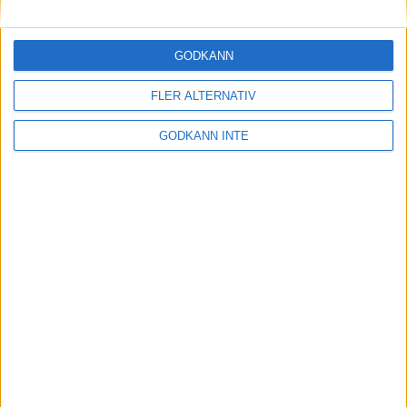
Maratonlabbets adepter inför
Ramboll Stockholm Halvmarathon
2 sep 2023
• Träningen
• Mot Ramboll
GODKÄNN
Stockholm Halvmarathon med
Maratonlabbet
FLER ALTERNATIV
GODKÄNN INTE
På lördag avgörs Tjejmilen med
Finnkampen
1 sep 2023
Formtoppning inför Ramboll
Stockholm Halvmarathon
25 aug 2023
• Träningen
• Mot Ramboll
Stockholm Halvmarathon med
Maratonlabbet
Cia springer 2 Tjejmilen på samma
dag
8 aug 2023