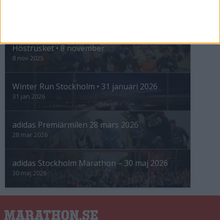
INTRESSANTA LOPP
Höstrusket • 8 november
8 nov 2025
Winter Run Stockholm • 31 januari 2026
31 jan 2026
adidas Premiärmilen 28 mars 2026
28 mar 2026
adidas Stockholm Marathon – 30 maj 2026
30 maj 2026