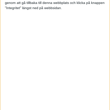
genom att gå tillbaka till denna webbplats och klicka på knappen
Loppet där du skapar din egen
"Integritet" längst ned på webbsidan.
utmaning
22 sep 2023
• Löpningen
• Tävling
Dubbla känslor efter Ramboll
Stockholm Halvmarathon för
Maratonlabbets adepter
21 sep 2023
• Träningen
• Mot Ramboll
Stockholm Halvmarathon med
Maratonlabbet
Största startfältet på sju år när
Ramboll Stockholm Halvmarathon
avgjordes
10 sep 2023
Nytt banrekord signerat Diego
Estrada när Ramboll Stockholm
Halvmarathon avgjordes