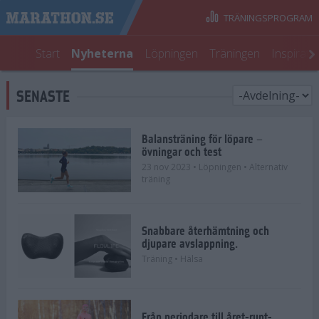
TRÄNINGSPROGRAM
Start
Nyheterna
Löpningen
Träningen
Inspirati
SENASTE
Balansträning för löpare –
övningar och test
23 nov 2023
• Löpningen
• Alternativ
träning
Snabbare återhämtning och
djupare avslappning.
Träning
• Hälsa
Från periodare till året-runt-