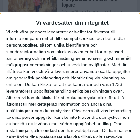
löpare
16 nov 2023
• Löpningen
• Träning
Vi värdesätter din integritet
Vi och våra partners levenrorer och/eller får åtkomst till
information på en enhet, till exempel cookies, och behandlar
Företaget med spring i benen
personuppgifter, såsom unika identifierare och
9 nov 2023
• Träningen
• Tävling
standardinformation som skickas av en enhet for anpassad
annonsering och innehåll, mätning av annonsering och innehåll,
målgruppsundersokningar och utveckling av tjänster.
Med din
Flowgun Air - Maratonlöparens
tillåtelse kan vi och våra leverantörer använda exakta uppgifter
ultimata verktyg för förberedelse
om geografisk positionering och identifiering via skanning av
och återhämtning
enheten. Du kan klicka för att godkänna vår och våra 1733
6 nov 2023
leverantörers uppgiftsbehandling enligt beskrivningen ovan.
Alternativt kan du klicka för att neka samtycke eller för att få
åtkomst till mer detaljerad information och ändra dina
inställningar innan du samtycker.
Observera att viss behandling
En lugn halvmara med massor av
fikastopp
av dina personuppgifter kanske inte kräver ditt samtycke, men
du har rätt att invända mot sådan uppgiftsbehandling. Dina
29 sep 2023
• Löpningen
• Tävling
inställningar gäller endast den här webbplatsen. Du kan när som
helst ändra dina preferenser eller dra tillbaka ditt samtycke