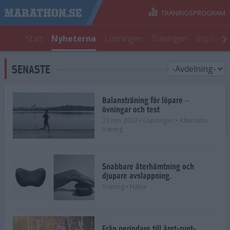
TRÄNINGSPROGRAM
Start
Nyheterna
Löpningen
Träningen
Inspirati
SENASTE
Balansträning för löpare –
övningar och test
23 nov 2023
• Löpningen
• Alternativ
träning
Snabbare återhämtning och
djupare avslappning.
Träning
• Hälsa
Från periodare till året-runt-