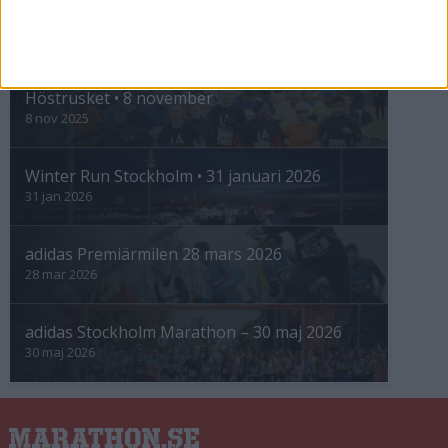
INTRESSANTA LOPP
Höstrusket • 8 november
8 nov 2025
Winter Run Stockholm • 31 januari 2026
31 jan 2026
adidas Premiärmilen 28 mars 2026
28 mar 2026
adidas Stockholm Marathon – 30 maj 2026
30 maj 2026