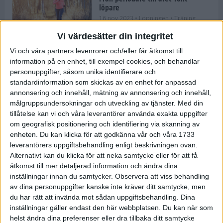
löpare
16 nov 2023
• Löpningen
• Träning
Vi värdesätter din integritet
Vi och våra partners levenrorer och/eller får åtkomst till
information på en enhet, till exempel cookies, och behandlar
Företaget med spring i benen
personuppgifter, såsom unika identifierare och
9 nov 2023
• Träningen
• Tävling
standardinformation som skickas av en enhet for anpassad
annonsering och innehåll, mätning av annonsering och innehåll,
målgruppsundersokningar och utveckling av tjänster.
Med din
Flowgun Air - Maratonlöparens
tillåtelse kan vi och våra leverantörer använda exakta uppgifter
ultimata verktyg för förberedelse
om geografisk positionering och identifiering via skanning av
och återhämtning
enheten. Du kan klicka för att godkänna vår och våra 1733
6 nov 2023
leverantörers uppgiftsbehandling enligt beskrivningen ovan.
Alternativt kan du klicka för att neka samtycke eller för att få
åtkomst till mer detaljerad information och ändra dina
inställningar innan du samtycker.
Observera att viss behandling
En lugn halvmara med massor av
fikastopp
av dina personuppgifter kanske inte kräver ditt samtycke, men
du har rätt att invända mot sådan uppgiftsbehandling. Dina
29 sep 2023
• Löpningen
• Tävling
inställningar gäller endast den här webbplatsen. Du kan när som
helst ändra dina preferenser eller dra tillbaka ditt samtycke