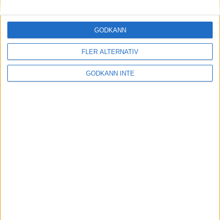
Maratonlabbets adepter inför
Ramboll Stockholm Halvmarathon
2 sep 2023
• Träningen
• Mot Ramboll
GODKÄNN
Stockholm Halvmarathon med
Maratonlabbet
FLER ALTERNATIV
GODKÄNN INTE
På lördag avgörs Tjejmilen med
Finnkampen
1 sep 2023
Formtoppning inför Ramboll
Stockholm Halvmarathon
25 aug 2023
• Träningen
• Mot Ramboll
Stockholm Halvmarathon med
Maratonlabbet
Cia springer 2 Tjejmilen på samma
dag
8 aug 2023