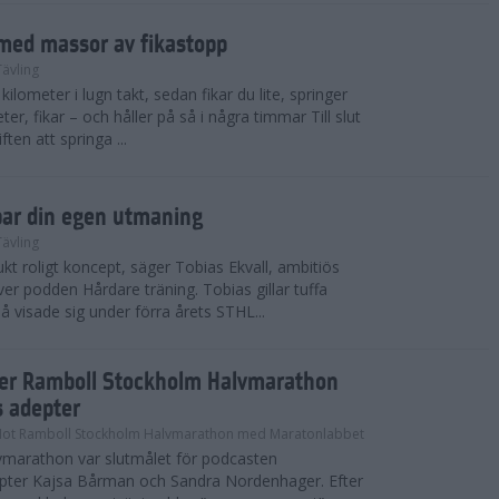
med massor av fikastopp
Tävling
kilometer i lugn takt, sedan fikar du lite, springer
ter, fikar – och håller på så i några timmar Till slut
ten att springa ...
par din egen utmaning
Tävling
t roligt koncept, säger Tobias Ekvall, ambitiös
r podden Hårdare träning. Tobias gillar tuffa
å visade sig under förra årets STHL...
ter Ramboll Stockholm Halvmarathon
s adepter
Mot Ramboll Stockholm Halvmarathon med Maratonlabbet
marathon var slutmålet för podcasten
pter Kajsa Bårman och Sandra Nordenhager. Efter