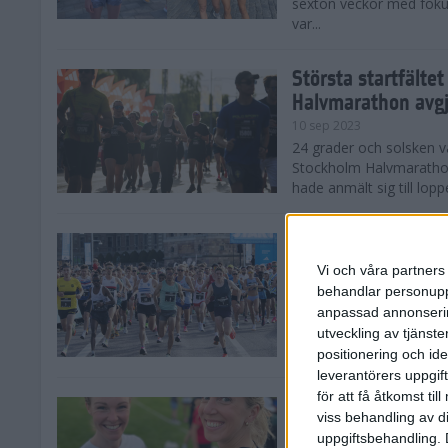
sexton veckor med foku
var...
Största startfälte
Halvmarathon avg
10 sep 2023
24 grader och solsken 
Stockholm Halvmarathon 
hade anmält sig till loppe
Nytt banrekord sig
Stockholm Halvma
Vi och våra partners 
10 sep 2023
behandlar personuppg
Det var ett varmt Stoc
anpassad annonserin
Stockholm Halvmarathon,
utveckling av tjänster
fina tider. På herrsidan
positionering och id
leverantörers uppgift
för att få åtkomst ti
Kajsa och Sandra 
viss behandling av d
Halvmarathon
uppgiftsbehandling. 