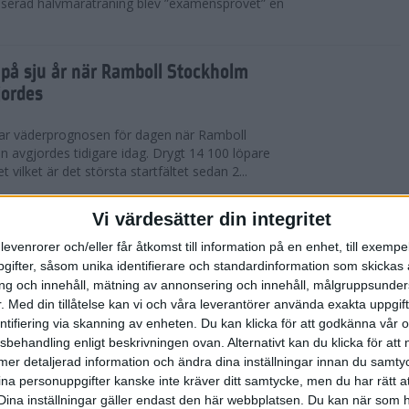
serad halvmaraträning blev ”examensprovet” en
t på sju år när Ramboll Stockholm
jordes
var väderprognosen för dagen när Ramboll
avgjordes tidigare idag. Drygt 14 100 löpare
t vilket är det största startfältet sedan 2...
nerat Diego Estrada när Ramboll
Vi värdesätter din integritet
rathon avgjordes
levenrorer och/eller får åtkomst till information på en enhet, till exempe
ifter, såsom unika identifierare och standardinformation som skickas 
kholm som välkomnade löparna i årets Ramboll
g och innehåll, mätning av annonsering och innehåll, målgruppsunde
 men trots värmen så levererade eliten riktigt
.
Med din tillåtelse kan vi och våra leverantörer använda exakta uppgif
 tog amerikanen Diego Estrada ledningen...
entifiering via skanning av enheten. Du kan klicka för att godkänna vår
sbehandling enligt beskrivningen ovan. Alternativt kan du klicka för att
ll mer detaljerad information och ändra dina inställningar innan du samty
redo för Ramboll Stockholm
ina personuppgifter kanske inte kräver ditt samtycke, men du har rätt 
Dina inställningar gäller endast den här webbplatsen. Du kan när som h