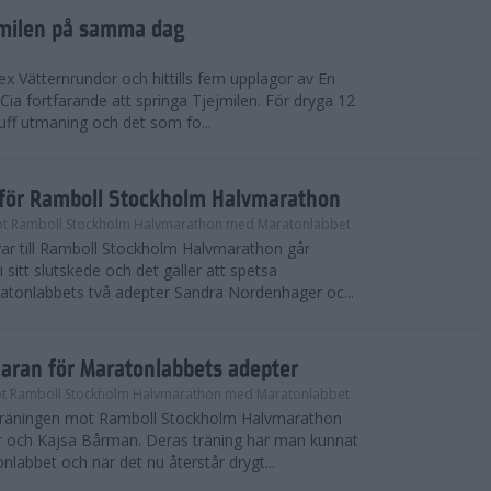
ejmilen på samma dag
ex Vätternrundor och hittills fem upplagor av En
 Cia fortfarande att springa Tjejmilen. För dryga 12
uff utmaning och det som fo...
inför Ramboll Stockholm Halvmarathon
t Ramboll Stockholm Halvmarathon med Maratonlabbet
ar till Ramboll Stockholm Halvmarathon går
 sitt slutskede och det gäller att spetsa
atonlabbets två adepter Sandra Nordenhager oc...
maran för Maratonlabbets adepter
t Ramboll Stockholm Halvmarathon med Maratonlabbet
e träningen mot Ramboll Stockholm Halvmarathon
 och Kajsa Bårman. Deras träning har man kunnat
nlabbet och när det nu återstår drygt...