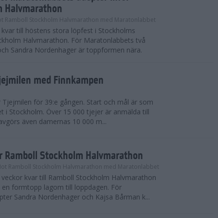
m Halvmarathon
t Ramboll Stockholm Halvmarathon med Maratonlabbet
kvar till höstens stora löpfest i Stockholms
ockholm Halvmarathon. För Maratonlabbets två
och Sandra Nordenhager är toppformen nära.
Tjejmilen med Finnkampen
Tjejmilen för 39:e gången. Start och mål är som
et i Stockholm. Över 15 000 tjejer är anmälda till
r avgörs även damernas 10 000 m...
ör Ramboll Stockholm Halvmarathon
Mot Ramboll Stockholm Halvmarathon med Maratonlabbet
å veckor kvar till Ramboll Stockholm Halvmarathon
r en formtopp lagom till loppdagen. För
pter Sandra Nordenhager och Kajsa Bårman k...