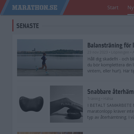
Start
Ny
SENASTE
Balansträning för 
23 nov 2023
• Löpningen
• 
Håll dig skadefri - och bl
du bör komplettera din 
vintern, eller hur!). Här 
Snabbare återhämt
Träning
• Hälsa
I BETALT SAMARBETE ME
maratonlopp kräver inte 
typ av återhämtning. I vå