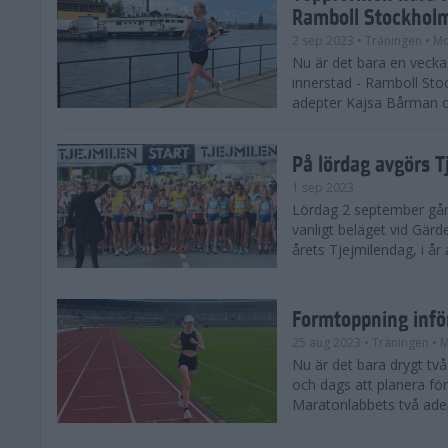
Ramboll Stockhol
2 sep 2023
• Träningen
• Mo
Nu är det bara en vecka 
innerstad - Ramboll St
adepter Kajsa Bårman 
På lördag avgörs 
1 sep 2023
Lördag 2 september går 
vanligt beläget vid Gärd
årets Tjejmilendag, i å
Formtoppning inf
25 aug 2023
• Träningen
• 
Nu är det bara drygt tv
och dags att planera fö
Maratonlabbets två ade