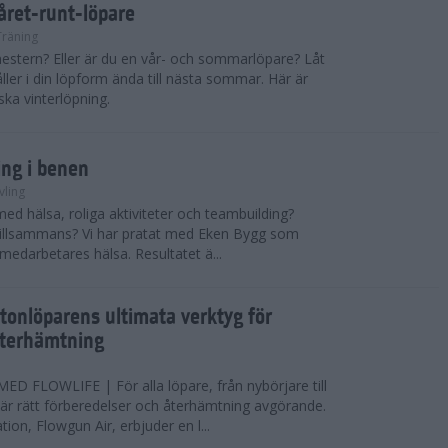
 året-runt-löpare
Träning
estern? Eller är du en vår- och sommarlöpare? Låt
åller i din löpform ända till nästa sommar. Här är
ska vinterlöpning.
ing i benen
vling
med hälsa, roliga aktiviteter och teambuilding?
r tillsammans? Vi har pratat med Eken Bygg som
 medarbetares hälsa. Resultatet ä...
tonlöparens ultimata verktyg för
återhämtning
 FLOWLIFE | För alla löpare, från nybörjare till
är rätt förberedelser och återhämtning avgörande.
ion, Flowgun Air, erbjuder en l...