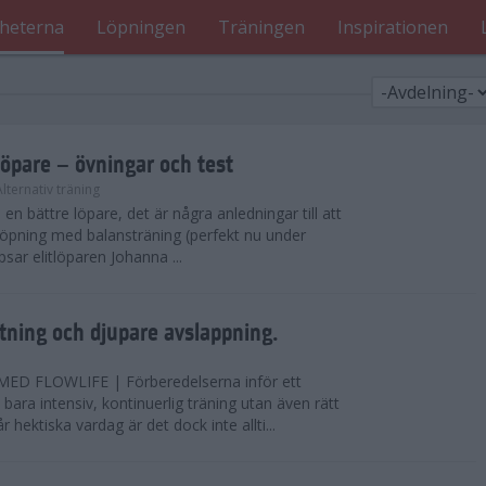
heterna
Löpningen
Träningen
Inspirationen
löpare – övningar och test
Alternativ träning
i en bättre löpare, det är några anledningar till att
löpning med balansträning (perfekt nu under
tipsar elitlöparen Johanna ...
ning och djupare avslappning.
D FLOWLIFE | Förberedelserna inför ett
bara intensiv, kontinuerlig träning utan även rätt
r hektiska vardag är det dock inte allti...