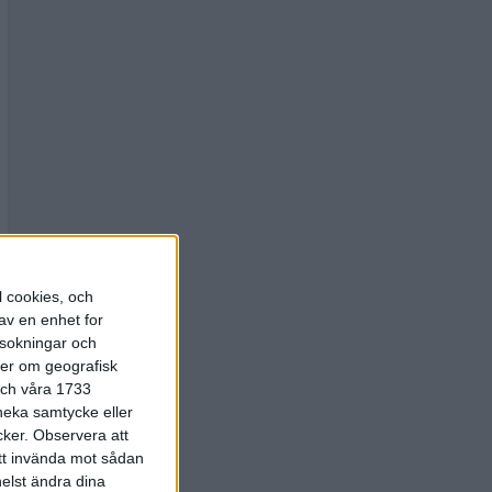
l cookies, och
av en enhet for
rsokningar och
ter om geografisk
 och våra 1733
 neka samtycke eller
cker.
Observera att
att invända mot sådan
elst ändra dina