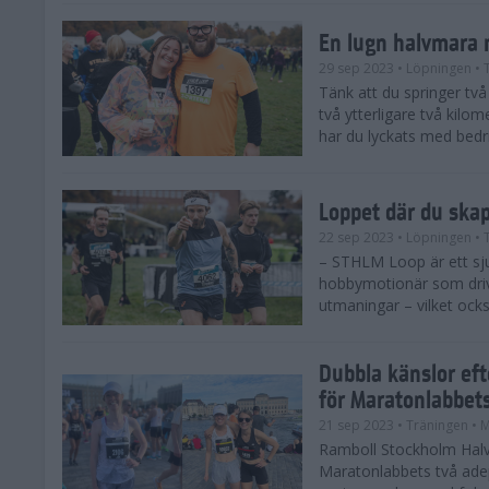
En lugn halvmara 
29 sep 2023
• Löpningen
• 
Tänk att du springer två 
två ytterligare två kilome
har du lyckats med bedrif
Loppet där du ska
22 sep 2023
• Löpningen
• 
– STHLM Loop är ett sjuk
hobbymotionär som drive
utmaningar – vilket ocks
Dubbla känslor ef
för Maratonlabbet
21 sep 2023
• Träningen
• 
Ramboll Stockholm Halv
Maratonlabbets två ade