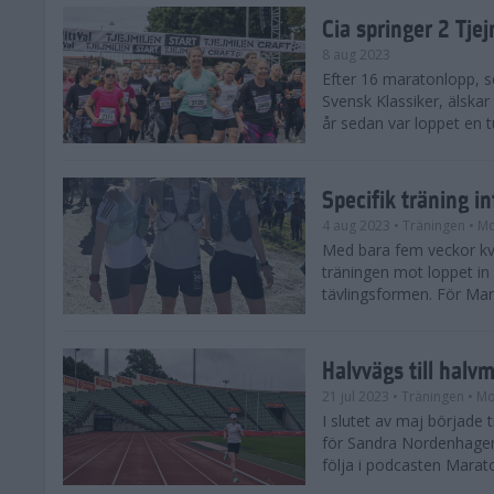
Cia springer 2 Tj
8 aug 2023
Efter 16 maratonlopp, s
Svensk Klassiker, älskar
år sedan var loppet en t
Specifik träning 
4 aug 2023
• Träningen
• Mo
Med bara fem veckor kv
träningen mot loppet in i
tävlingsformen. För Mar
Halvvägs till halv
21 jul 2023
• Träningen
• Mo
I slutet av maj börjad
för Sandra Nordenhager
följa i podcasten Marato