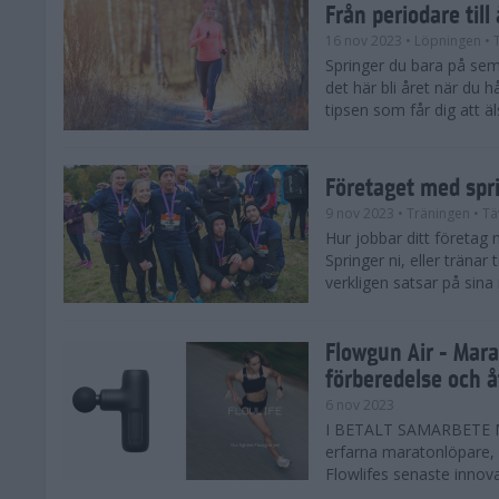
Från periodare till
16 nov 2023
• Löpningen
• 
Springer du bara på sem
det här bli året när du h
tipsen som får dig att äl
Företaget med spr
9 nov 2023
• Träningen
• Tä
Hur jobbar ditt företag 
Springer ni, eller träna
verkligen satsar på sina
Flowgun Air - Mara
förberedelse och 
6 nov 2023
I BETALT SAMARBETE MED
erfarna maratonlöpare, 
Flowlifes senaste innovat