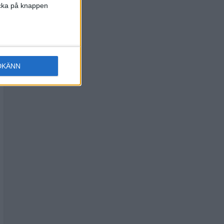
licka på knappen
DKÄNN