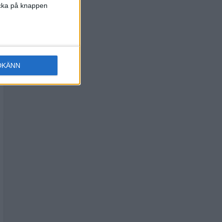
licka på knappen
DKÄNN