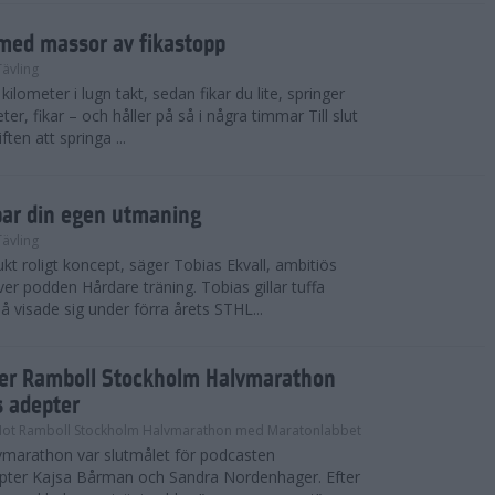
med massor av fikastopp
Tävling
kilometer i lugn takt, sedan fikar du lite, springer
ter, fikar – och håller på så i några timmar Till slut
ten att springa ...
par din egen utmaning
Tävling
t roligt koncept, säger Tobias Ekvall, ambitiös
r podden Hårdare träning. Tobias gillar tuffa
å visade sig under förra årets STHL...
ter Ramboll Stockholm Halvmarathon
s adepter
Mot Ramboll Stockholm Halvmarathon med Maratonlabbet
marathon var slutmålet för podcasten
pter Kajsa Bårman och Sandra Nordenhager. Efter