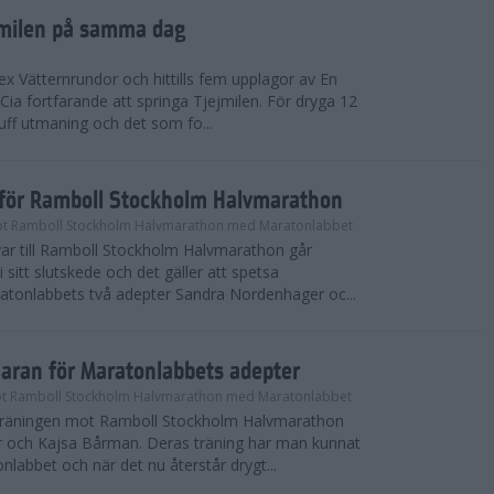
ejmilen på samma dag
ex Vätternrundor och hittills fem upplagor av En
 Cia fortfarande att springa Tjejmilen. För dryga 12
uff utmaning och det som fo...
inför Ramboll Stockholm Halvmarathon
t Ramboll Stockholm Halvmarathon med Maratonlabbet
ar till Ramboll Stockholm Halvmarathon går
 sitt slutskede och det gäller att spetsa
atonlabbets två adepter Sandra Nordenhager oc...
maran för Maratonlabbets adepter
t Ramboll Stockholm Halvmarathon med Maratonlabbet
e träningen mot Ramboll Stockholm Halvmarathon
 och Kajsa Bårman. Deras träning har man kunnat
nlabbet och när det nu återstår drygt...