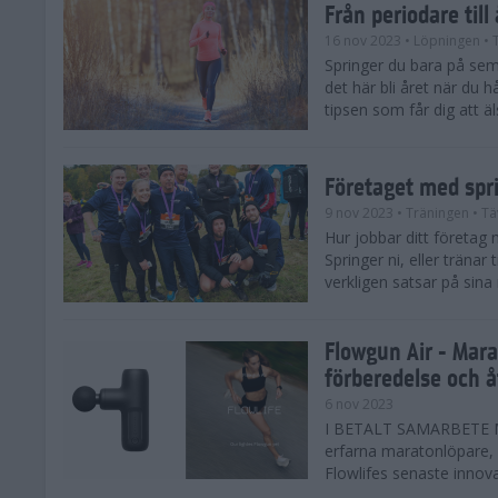
Från periodare till
16 nov 2023
• Löpningen
• 
Springer du bara på sem
det här bli året när du h
tipsen som får dig att äl
Företaget med spr
9 nov 2023
• Träningen
• Tä
Hur jobbar ditt företag 
Springer ni, eller träna
verkligen satsar på sina
Flowgun Air - Mara
förberedelse och 
6 nov 2023
I BETALT SAMARBETE MED
erfarna maratonlöpare, 
Flowlifes senaste innovat