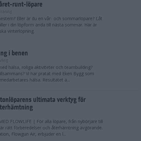
 året-runt-löpare
Träning
estern? Eller är du en vår- och sommarlöpare? Låt
åller i din löpform ända till nästa sommar. Här är
ska vinterlöpning.
ing i benen
vling
med hälsa, roliga aktiviteter och teambuilding?
r tillsammans? Vi har pratat med Eken Bygg som
 medarbetares hälsa. Resultatet ä...
tonlöparens ultimata verktyg för
återhämtning
 FLOWLIFE | För alla löpare, från nybörjare till
är rätt förberedelser och återhämtning avgörande.
ion, Flowgun Air, erbjuder en l...