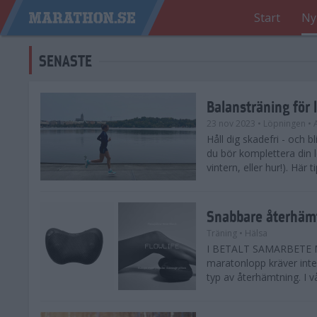
Start
Ny
SENASTE
Balansträning för 
23 nov 2023
• Löpningen
• 
Håll dig skadefri - och bl
du bör komplettera din 
vintern, eller hur!). Här 
Snabbare återhämt
Träning
• Hälsa
I BETALT SAMARBETE ME
maratonlopp kräver inte 
typ av återhämtning. I vå