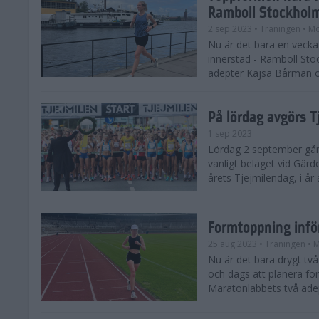
Ramboll Stockhol
2 sep 2023
• Träningen
• Mo
Nu är det bara en vecka 
innerstad - Ramboll St
adepter Kajsa Bårman 
På lördag avgörs 
1 sep 2023
Lördag 2 september går 
vanligt beläget vid Gärd
årets Tjejmilendag, i å
Formtoppning inf
25 aug 2023
• Träningen
• 
Nu är det bara drygt tv
och dags att planera fö
Maratonlabbets två ade