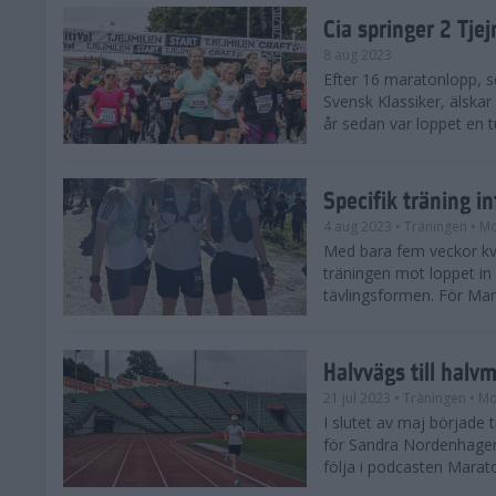
Cia springer 2 Tj
8 aug 2023
Efter 16 maratonlopp, s
Svensk Klassiker, älskar
år sedan var loppet en t
Specifik träning 
4 aug 2023
• Träningen
• Mo
Med bara fem veckor kv
träningen mot loppet in i
tävlingsformen. För Mar
Halvvägs till halv
21 jul 2023
• Träningen
• Mo
I slutet av maj börjad
för Sandra Nordenhager
följa i podcasten Marato