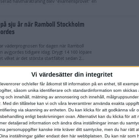
serad halvmaraträning blev ”examensprovet” en
t på sju år när Ramboll Stockholm
jordes
var väderprognosen för dagen när Ramboll
avgjordes tidigare idag. Drygt 14 100 löpare
t vilket är det största startfältet sedan 2...
nerat Diego Estrada när Ramboll
Vi värdesätter din integritet
rathon avgjordes
levenrorer och/eller får åtkomst till information på en enhet, till exempe
ifter, såsom unika identifierare och standardinformation som skickas 
kholm som välkomnade löparna i årets Ramboll
g och innehåll, mätning av annonsering och innehåll, målgruppsunde
 men trots värmen så levererade eliten riktigt
.
Med din tillåtelse kan vi och våra leverantörer använda exakta uppgif
 tog amerikanen Diego Estrada ledningen...
entifiering via skanning av enheten. Du kan klicka för att godkänna vår
sbehandling enligt beskrivningen ovan. Alternativt kan du klicka för att
ll mer detaljerad information och ändra dina inställningar innan du samty
redo för Ramboll Stockholm
ina personuppgifter kanske inte kräver ditt samtycke, men du har rätt 
Dina inställningar gäller endast den här webbplatsen. Du kan när som h