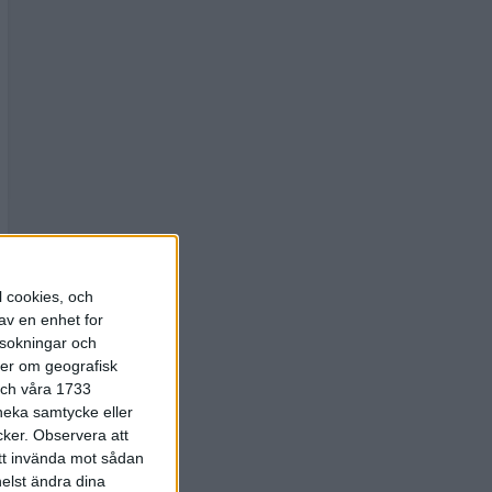
l cookies, och
av en enhet for
rsokningar och
ter om geografisk
 och våra 1733
 neka samtycke eller
cker.
Observera att
att invända mot sådan
elst ändra dina