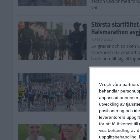
sexton veckor med foku
var...
Största startfälte
Halvmarathon avg
10 sep 2023
24 grader och solsken 
Stockholm Halvmarathon 
hade anmält sig till loppe
Nytt banrekord sig
Stockholm Halvma
Vi och våra partners 
10 sep 2023
behandlar personuppg
Det var ett varmt Stoc
anpassad annonserin
Stockholm Halvmarathon,
utveckling av tjänster
fina tider. På herrsidan
positionering och id
leverantörers uppgift
för att få åtkomst ti
Kajsa och Sandra 
viss behandling av d
Halvmarathon
uppgiftsbehandling. 