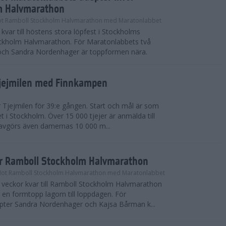
m Halvmarathon
t Ramboll Stockholm Halvmarathon med Maratonlabbet
kvar till höstens stora löpfest i Stockholms
ockholm Halvmarathon. För Maratonlabbets två
och Sandra Nordenhager är toppformen nära.
Tjejmilen med Finnkampen
Tjejmilen för 39:e gången. Start och mål är som
et i Stockholm. Över 15 000 tjejer är anmälda till
r avgörs även damernas 10 000 m...
ör Ramboll Stockholm Halvmarathon
Mot Ramboll Stockholm Halvmarathon med Maratonlabbet
å veckor kvar till Ramboll Stockholm Halvmarathon
r en formtopp lagom till loppdagen. För
pter Sandra Nordenhager och Kajsa Bårman k...