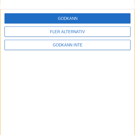
Maratonlabbets adepter inför
Ramboll Stockholm Halvmarathon
2 sep 2023
• Träningen
• Mot Ramboll
GODKÄNN
Stockholm Halvmarathon med
Maratonlabbet
FLER ALTERNATIV
GODKÄNN INTE
På lördag avgörs Tjejmilen med
Finnkampen
1 sep 2023
Formtoppning inför Ramboll
Stockholm Halvmarathon
25 aug 2023
• Träningen
• Mot Ramboll
Stockholm Halvmarathon med
Maratonlabbet
Cia springer 2 Tjejmilen på samma
dag
8 aug 2023