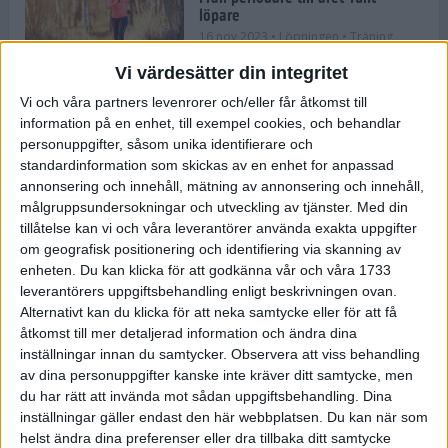
löpare
16 nov 2023
• Löpningen
• Träning
Vi värdesätter din integritet
Vi och våra partners levenrorer och/eller får åtkomst till
information på en enhet, till exempel cookies, och behandlar
Företaget med spring i benen
personuppgifter, såsom unika identifierare och
9 nov 2023
• Träningen
• Tävling
standardinformation som skickas av en enhet for anpassad
annonsering och innehåll, mätning av annonsering och innehåll,
målgruppsundersokningar och utveckling av tjänster.
Med din
Flowgun Air - Maratonlöparens
tillåtelse kan vi och våra leverantörer använda exakta uppgifter
ultimata verktyg för förberedelse
om geografisk positionering och identifiering via skanning av
och återhämtning
enheten. Du kan klicka för att godkänna vår och våra 1733
6 nov 2023
leverantörers uppgiftsbehandling enligt beskrivningen ovan.
Alternativt kan du klicka för att neka samtycke eller för att få
åtkomst till mer detaljerad information och ändra dina
inställningar innan du samtycker.
Observera att viss behandling
En lugn halvmara med massor av
fikastopp
av dina personuppgifter kanske inte kräver ditt samtycke, men
du har rätt att invända mot sådan uppgiftsbehandling. Dina
29 sep 2023
• Löpningen
• Tävling
inställningar gäller endast den här webbplatsen. Du kan när som
helst ändra dina preferenser eller dra tillbaka ditt samtycke