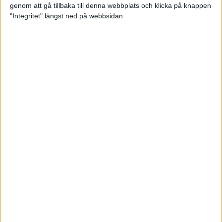
genom att gå tillbaka till denna webbplats och klicka på knappen
Loppet där du skapar din egen
"Integritet" längst ned på webbsidan.
utmaning
22 sep 2023
• Löpningen
• Tävling
Dubbla känslor efter Ramboll
Stockholm Halvmarathon för
Maratonlabbets adepter
21 sep 2023
• Träningen
• Mot Ramboll
Stockholm Halvmarathon med
Maratonlabbet
Största startfältet på sju år när
Ramboll Stockholm Halvmarathon
avgjordes
10 sep 2023
Nytt banrekord signerat Diego
Estrada när Ramboll Stockholm
Halvmarathon avgjordes