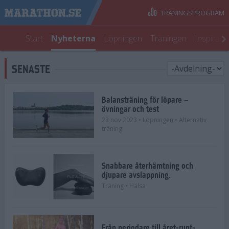
TRÄNINGSPROGRAM
Start
Nyheterna
Löpningen
Träningen
Inspirati
SENASTE
Balansträning för löpare –
övningar och test
23 nov 2023
• Löpningen
• Alternativ
träning
Snabbare återhämtning och
djupare avslappning.
Träning
• Hälsa
Från periodare till året-runt-