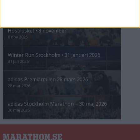
INTRESSANTA LOPP
Höstrusket • 8 november
8 nov 2025
Winter Run Stockholm • 31 januari 2026
31 jan 2026
adidas Premiärmilen 28 mars 2026
28 mar 2026
adidas Stockholm Marathon – 30 maj 2026
30 maj 2026