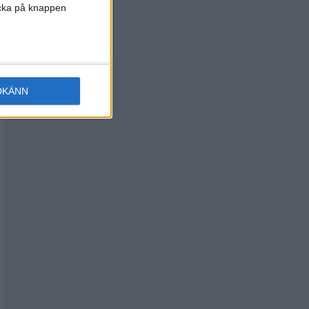
licka på knappen
DKÄNN