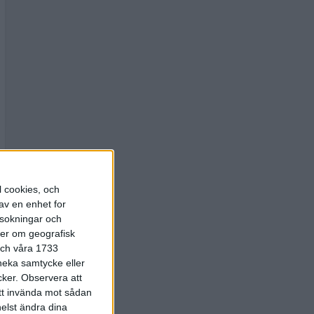
l cookies, och
av en enhet for
rsokningar och
ter om geografisk
 och våra 1733
 neka samtycke eller
cker.
Observera att
att invända mot sådan
elst ändra dina