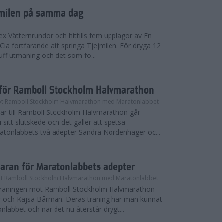
ejmilen på samma dag
ex Vätternrundor och hittills fem upplagor av En
 Cia fortfarande att springa Tjejmilen. För dryga 12
uff utmaning och det som fo...
inför Ramboll Stockholm Halvmarathon
t Ramboll Stockholm Halvmarathon med Maratonlabbet
ar till Ramboll Stockholm Halvmarathon går
 sitt slutskede och det gäller att spetsa
atonlabbets två adepter Sandra Nordenhager oc...
maran för Maratonlabbets adepter
t Ramboll Stockholm Halvmarathon med Maratonlabbet
e träningen mot Ramboll Stockholm Halvmarathon
 och Kajsa Bårman. Deras träning har man kunnat
nlabbet och när det nu återstår drygt...