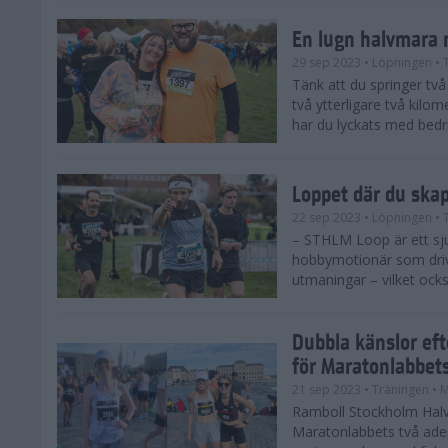
En lugn halvmara 
29 sep 2023
• Löpningen
• 
Tänk att du springer två 
två ytterligare två kilome
har du lyckats med bedrif
Loppet där du ska
22 sep 2023
• Löpningen
• 
– STHLM Loop är ett sjuk
hobbymotionär som drive
utmaningar – vilket ocks
Dubbla känslor ef
för Maratonlabbet
21 sep 2023
• Träningen
• 
Ramboll Stockholm Halv
Maratonlabbets två ade