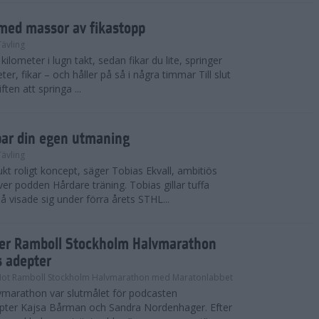
med massor av fikastopp
Tävling
kilometer i lugn takt, sedan fikar du lite, springer
ter, fikar – och håller på så i några timmar Till slut
ten att springa ...
par din egen utmaning
Tävling
t roligt koncept, säger Tobias Ekvall, ambitiös
r podden Hårdare träning. Tobias gillar tuffa
å visade sig under förra årets STHL...
ter Ramboll Stockholm Halvmarathon
s adepter
Mot Ramboll Stockholm Halvmarathon med Maratonlabbet
marathon var slutmålet för podcasten
pter Kajsa Bårman och Sandra Nordenhager. Efter