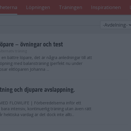
heterna
Löpningen
Träningen
Inspirationen
löpare – övningar och test
Alternativ träning
i en bättre löpare, det är några anledningar till att
löpning med balansträning (perfekt nu under
tipsar elitlöparen Johanna ...
ning och djupare avslappning.
D FLOWLIFE | Förberedelserna inför ett
bara intensiv, kontinuerlig träning utan även rätt
r hektiska vardag är det dock inte allti...