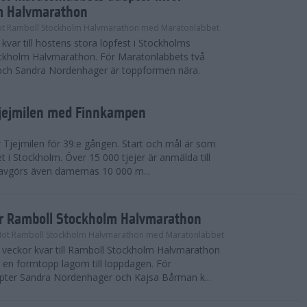
m Halvmarathon
t Ramboll Stockholm Halvmarathon med Maratonlabbet
kvar till höstens stora löpfest i Stockholms
ockholm Halvmarathon. För Maratonlabbets två
och Sandra Nordenhager är toppformen nära.
Tjejmilen med Finnkampen
Tjejmilen för 39:e gången. Start och mål är som
et i Stockholm. Över 15 000 tjejer är anmälda till
r avgörs även damernas 10 000 m...
ör Ramboll Stockholm Halvmarathon
Mot Ramboll Stockholm Halvmarathon med Maratonlabbet
å veckor kvar till Ramboll Stockholm Halvmarathon
r en formtopp lagom till loppdagen. För
pter Sandra Nordenhager och Kajsa Bårman k...