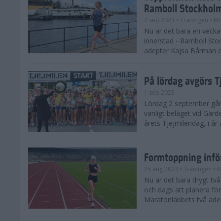
Ramboll Stockhol
2 sep 2023
• Träningen
• Mo
Nu är det bara en vecka 
innerstad - Ramboll St
adepter Kajsa Bårman 
På lördag avgörs 
1 sep 2023
Lördag 2 september går 
vanligt beläget vid Gärd
årets Tjejmilendag, i å
Formtoppning inf
25 aug 2023
• Träningen
• 
Nu är det bara drygt tv
och dags att planera fö
Maratonlabbets två ade