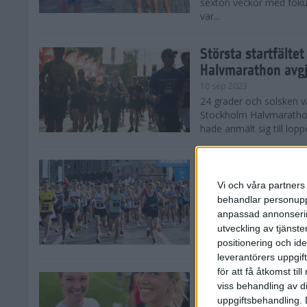
sexton veckor med foku
var...
Största startfälte
Halvmarathon avg
10 sep 2023
24 grader och solsken 
Stockholm Halvmarathon 
hade anmält sig till loppe
Nytt banrekord sig
Stockholm Halvma
Vi och våra partners 
10 sep 2023
behandlar personuppg
Det var ett varmt Stoc
anpassad annonserin
Stockholm Halvmarathon,
utveckling av tjänster
fina tider. På herrsidan
positionering och id
leverantörers uppgift
för att få åtkomst ti
Kajsa och Sandra 
viss behandling av d
Halvmarathon
uppgiftsbehandling. 