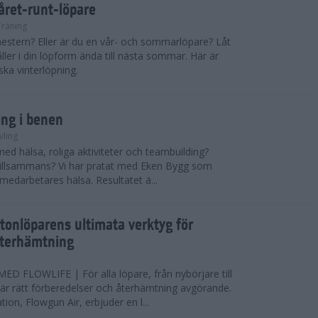
 året-runt-löpare
Träning
estern? Eller är du en vår- och sommarlöpare? Låt
åller i din löpform ända till nästa sommar. Här är
ska vinterlöpning.
ing i benen
vling
med hälsa, roliga aktiviteter och teambuilding?
r tillsammans? Vi har pratat med Eken Bygg som
 medarbetares hälsa. Resultatet ä...
tonlöparens ultimata verktyg för
återhämtning
 FLOWLIFE | För alla löpare, från nybörjare till
är rätt förberedelser och återhämtning avgörande.
ion, Flowgun Air, erbjuder en l...