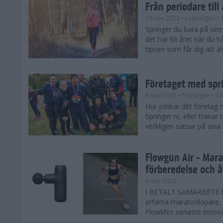
Från periodare till
16 nov 2023
• Löpningen
• 
Springer du bara på sem
det här bli året när du h
tipsen som får dig att äl
Företaget med spr
9 nov 2023
• Träningen
• Tä
Hur jobbar ditt företag 
Springer ni, eller träna
verkligen satsar på sina
Flowgun Air - Mara
förberedelse och 
6 nov 2023
I BETALT SAMARBETE MED
erfarna maratonlöpare, 
Flowlifes senaste innovat