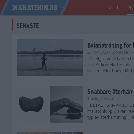
Start
Ny
SENASTE
Balansträning för 
23 nov 2023
• Löpningen
• 
Håll dig skadefri - och bl
du bör komplettera din 
vintern, eller hur!). Här 
Snabbare återhämt
Träning
• Hälsa
I BETALT SAMARBETE ME
maratonlopp kräver inte 
typ av återhämtning. I vå