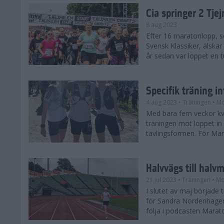
Cia springer 2 Tj
8 aug 2023
Efter 16 maratonlopp, s
Svensk Klassiker, älskar
år sedan var loppet en t
Specifik träning 
4 aug 2023
• Träningen
• Mo
Med bara fem veckor kv
träningen mot loppet in i
tävlingsformen. För Mar
Halvvägs till halv
21 jul 2023
• Träningen
• Mo
I slutet av maj börjad
för Sandra Nordenhager
följa i podcasten Marato