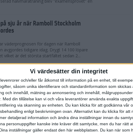
serad halvmaraträning blev ”examensprovet” en
t på sju år när Ramboll Stockholm
jordes
var väderprognosen för dagen när Ramboll
avgjordes tidigare idag. Drygt 14 100 löpare
t vilket är det största startfältet sedan 2...
nerat Diego Estrada när Ramboll
Vi värdesätter din integritet
rathon avgjordes
levenrorer och/eller får åtkomst till information på en enhet, till exempe
ifter, såsom unika identifierare och standardinformation som skickas 
kholm som välkomnade löparna i årets Ramboll
g och innehåll, mätning av annonsering och innehåll, målgruppsunde
 men trots värmen så levererade eliten riktigt
.
Med din tillåtelse kan vi och våra leverantörer använda exakta uppgif
 tog amerikanen Diego Estrada ledningen...
entifiering via skanning av enheten. Du kan klicka för att godkänna vår
sbehandling enligt beskrivningen ovan. Alternativt kan du klicka för att
ll mer detaljerad information och ändra dina inställningar innan du samty
redo för Ramboll Stockholm
ina personuppgifter kanske inte kräver ditt samtycke, men du har rätt 
Dina inställningar gäller endast den här webbplatsen. Du kan när som h