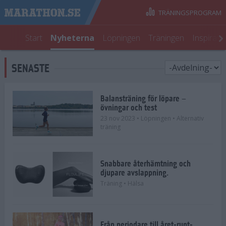
TRÄNINGSPROGRAM
Start
Nyheterna
Löpningen
Träningen
Inspirati
SENASTE
Balansträning för löpare –
övningar och test
23 nov 2023
• Löpningen
• Alternativ
träning
Snabbare återhämtning och
djupare avslappning.
Träning
• Hälsa
Från periodare till året-runt-