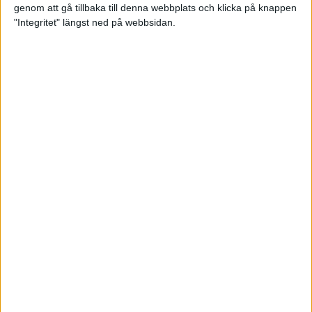
genom att gå tillbaka till denna webbplats och klicka på knappen
Loppet där du skapar din egen
"Integritet" längst ned på webbsidan.
utmaning
22 sep 2023
• Löpningen
• Tävling
Dubbla känslor efter Ramboll
Stockholm Halvmarathon för
Maratonlabbets adepter
21 sep 2023
• Träningen
• Mot Ramboll
Stockholm Halvmarathon med
Maratonlabbet
Största startfältet på sju år när
Ramboll Stockholm Halvmarathon
avgjordes
10 sep 2023
Nytt banrekord signerat Diego
Estrada när Ramboll Stockholm
Halvmarathon avgjordes