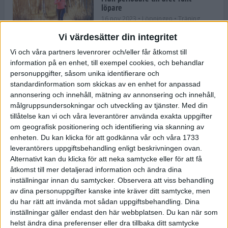
löpare
16 nov 2023
• Löpningen
• Träning
Vi värdesätter din integritet
Vi och våra partners levenrorer och/eller får åtkomst till
information på en enhet, till exempel cookies, och behandlar
Företaget med spring i benen
personuppgifter, såsom unika identifierare och
9 nov 2023
• Träningen
• Tävling
standardinformation som skickas av en enhet for anpassad
annonsering och innehåll, mätning av annonsering och innehåll,
målgruppsundersokningar och utveckling av tjänster.
Med din
Flowgun Air - Maratonlöparens
tillåtelse kan vi och våra leverantörer använda exakta uppgifter
ultimata verktyg för förberedelse
om geografisk positionering och identifiering via skanning av
och återhämtning
enheten. Du kan klicka för att godkänna vår och våra 1733
6 nov 2023
leverantörers uppgiftsbehandling enligt beskrivningen ovan.
Alternativt kan du klicka för att neka samtycke eller för att få
åtkomst till mer detaljerad information och ändra dina
inställningar innan du samtycker.
Observera att viss behandling
En lugn halvmara med massor av
fikastopp
av dina personuppgifter kanske inte kräver ditt samtycke, men
du har rätt att invända mot sådan uppgiftsbehandling. Dina
29 sep 2023
• Löpningen
• Tävling
inställningar gäller endast den här webbplatsen. Du kan när som
helst ändra dina preferenser eller dra tillbaka ditt samtycke