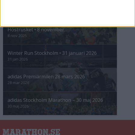
INTRESSANTA LOPP
Höstrusket • 8 november
8 nov 2025
Winter Run Stockholm • 31 januari 2026
31 jan 2026
adidas Premiärmilen 28 mars 2026
28 mar 2026
adidas Stockholm Marathon – 30 maj 2026
30 maj 2026