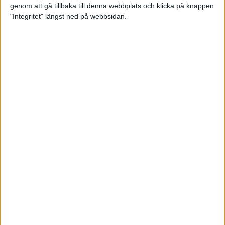
genom att gå tillbaka till denna webbplats och klicka på knappen
Loppet där du skapar din egen
"Integritet" längst ned på webbsidan.
utmaning
22 sep 2023
• Löpningen
• Tävling
Dubbla känslor efter Ramboll
Stockholm Halvmarathon för
Maratonlabbets adepter
21 sep 2023
• Träningen
• Mot Ramboll
Stockholm Halvmarathon med
Maratonlabbet
Största startfältet på sju år när
Ramboll Stockholm Halvmarathon
avgjordes
10 sep 2023
Nytt banrekord signerat Diego
Estrada när Ramboll Stockholm
Halvmarathon avgjordes