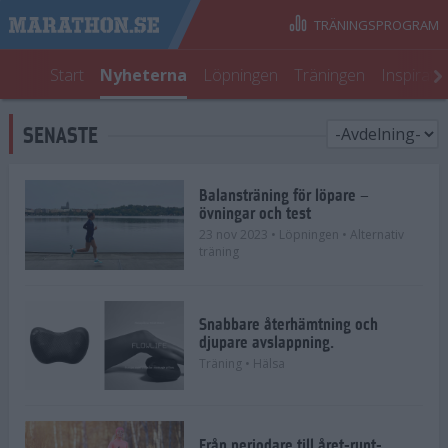
TRÄNINGSPROGRAM
Start
Nyheterna
Löpningen
Träningen
Inspirati
SENASTE
Balansträning för löpare –
övningar och test
23 nov 2023
• Löpningen
• Alternativ
träning
Snabbare återhämtning och
djupare avslappning.
Träning
• Hälsa
Från periodare till året-runt-