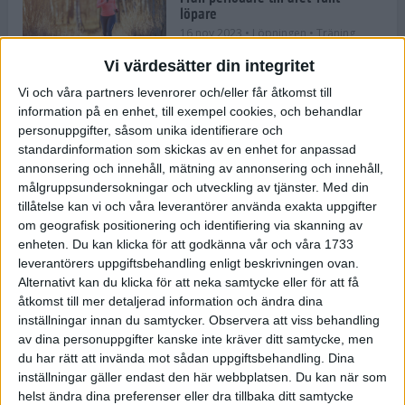
löpare
16 nov 2023
• Löpningen
• Träning
Vi värdesätter din integritet
Vi och våra partners levenrorer och/eller får åtkomst till
information på en enhet, till exempel cookies, och behandlar
Företaget med spring i benen
personuppgifter, såsom unika identifierare och
9 nov 2023
• Träningen
• Tävling
standardinformation som skickas av en enhet for anpassad
annonsering och innehåll, mätning av annonsering och innehåll,
målgruppsundersokningar och utveckling av tjänster.
Med din
Flowgun Air - Maratonlöparens
tillåtelse kan vi och våra leverantörer använda exakta uppgifter
ultimata verktyg för förberedelse
om geografisk positionering och identifiering via skanning av
och återhämtning
enheten. Du kan klicka för att godkänna vår och våra 1733
6 nov 2023
leverantörers uppgiftsbehandling enligt beskrivningen ovan.
Alternativt kan du klicka för att neka samtycke eller för att få
åtkomst till mer detaljerad information och ändra dina
inställningar innan du samtycker.
Observera att viss behandling
En lugn halvmara med massor av
fikastopp
av dina personuppgifter kanske inte kräver ditt samtycke, men
du har rätt att invända mot sådan uppgiftsbehandling. Dina
29 sep 2023
• Löpningen
• Tävling
inställningar gäller endast den här webbplatsen. Du kan när som
helst ändra dina preferenser eller dra tillbaka ditt samtycke