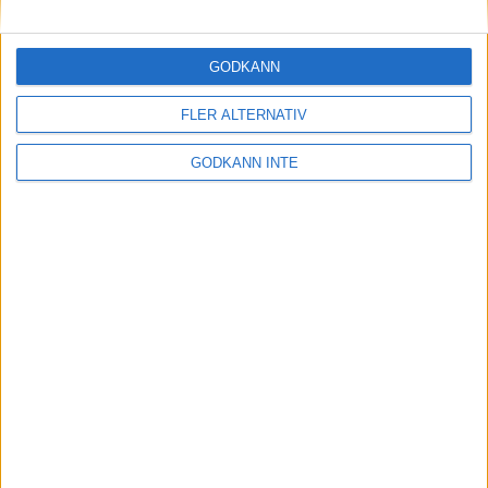
Maratonlabbets adepter inför
Ramboll Stockholm Halvmarathon
2 sep 2023
• Träningen
• Mot Ramboll
GODKÄNN
Stockholm Halvmarathon med
Maratonlabbet
FLER ALTERNATIV
GODKÄNN INTE
På lördag avgörs Tjejmilen med
Finnkampen
1 sep 2023
Formtoppning inför Ramboll
Stockholm Halvmarathon
25 aug 2023
• Träningen
• Mot Ramboll
Stockholm Halvmarathon med
Maratonlabbet
Cia springer 2 Tjejmilen på samma
dag
8 aug 2023