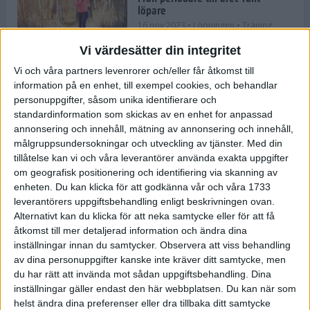
löpare
16 nov 2023
• Löpningen
• Träning
Vi värdesätter din integritet
Vi och våra partners levenrorer och/eller får åtkomst till
information på en enhet, till exempel cookies, och behandlar
Företaget med spring i benen
personuppgifter, såsom unika identifierare och
9 nov 2023
• Träningen
• Tävling
standardinformation som skickas av en enhet for anpassad
annonsering och innehåll, mätning av annonsering och innehåll,
målgruppsundersokningar och utveckling av tjänster.
Med din
Flowgun Air - Maratonlöparens
tillåtelse kan vi och våra leverantörer använda exakta uppgifter
ultimata verktyg för förberedelse
om geografisk positionering och identifiering via skanning av
och återhämtning
enheten. Du kan klicka för att godkänna vår och våra 1733
6 nov 2023
leverantörers uppgiftsbehandling enligt beskrivningen ovan.
Alternativt kan du klicka för att neka samtycke eller för att få
åtkomst till mer detaljerad information och ändra dina
inställningar innan du samtycker.
Observera att viss behandling
En lugn halvmara med massor av
fikastopp
av dina personuppgifter kanske inte kräver ditt samtycke, men
du har rätt att invända mot sådan uppgiftsbehandling. Dina
29 sep 2023
• Löpningen
• Tävling
inställningar gäller endast den här webbplatsen. Du kan när som
helst ändra dina preferenser eller dra tillbaka ditt samtycke