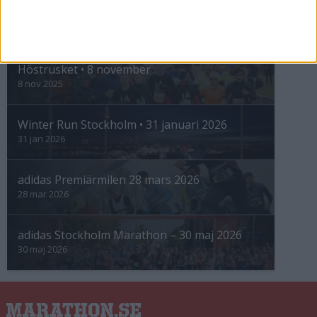
INTRESSANTA LOPP
Höstrusket • 8 november
8 nov 2025
Winter Run Stockholm • 31 januari 2026
31 jan 2026
adidas Premiärmilen 28 mars 2026
28 mar 2026
adidas Stockholm Marathon – 30 maj 2026
30 maj 2026