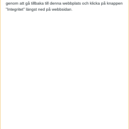
genom att gå tillbaka till denna webbplats och klicka på knappen
Loppet där du skapar din egen
"Integritet" längst ned på webbsidan.
utmaning
22 sep 2023
• Löpningen
• Tävling
Dubbla känslor efter Ramboll
Stockholm Halvmarathon för
Maratonlabbets adepter
21 sep 2023
• Träningen
• Mot Ramboll
Stockholm Halvmarathon med
Maratonlabbet
Största startfältet på sju år när
Ramboll Stockholm Halvmarathon
avgjordes
10 sep 2023
Nytt banrekord signerat Diego
Estrada när Ramboll Stockholm
Halvmarathon avgjordes