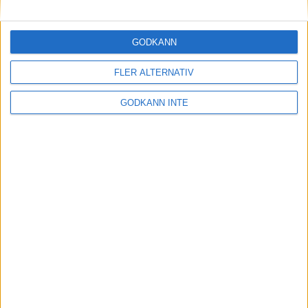
Maratonlabbets adepter inför
Ramboll Stockholm Halvmarathon
2 sep 2023
• Träningen
• Mot Ramboll
GODKÄNN
Stockholm Halvmarathon med
Maratonlabbet
FLER ALTERNATIV
GODKÄNN INTE
På lördag avgörs Tjejmilen med
Finnkampen
1 sep 2023
Formtoppning inför Ramboll
Stockholm Halvmarathon
25 aug 2023
• Träningen
• Mot Ramboll
Stockholm Halvmarathon med
Maratonlabbet
Cia springer 2 Tjejmilen på samma
dag
8 aug 2023