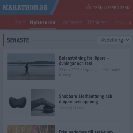
TRÄNINGSPROGRAM
Start
Nyheterna
Löpningen
Träningen
Inspirati
SENASTE
Balansträning för löpare –
övningar och test
23 nov 2023
• Löpningen
• Alternativ
träning
Snabbare återhämtning och
djupare avslappning.
Träning
• Hälsa
Från periodare till året-runt-