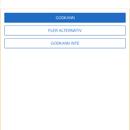
Maratonlabbets adepter inför
Ramboll Stockholm Halvmarathon
2 sep 2023
• Träningen
• Mot Ramboll
GODKÄNN
Stockholm Halvmarathon med
Maratonlabbet
FLER ALTERNATIV
GODKÄNN INTE
På lördag avgörs Tjejmilen med
Finnkampen
1 sep 2023
Formtoppning inför Ramboll
Stockholm Halvmarathon
25 aug 2023
• Träningen
• Mot Ramboll
Stockholm Halvmarathon med
Maratonlabbet
Cia springer 2 Tjejmilen på samma
dag
8 aug 2023