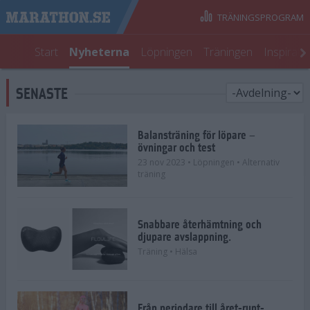
TRÄNINGSPROGRAM
Start
Nyheterna
Löpningen
Träningen
Inspirati
SENASTE
Balansträning för löpare –
övningar och test
23 nov 2023
• Löpningen
• Alternativ
träning
Snabbare återhämtning och
djupare avslappning.
Träning
• Hälsa
Från periodare till året-runt-