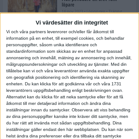
löpare
16 nov 2023
• Löpningen
• Träning
Vi värdesätter din integritet
Vi och våra partners levenrorer och/eller får åtkomst till
information på en enhet, till exempel cookies, och behandlar
Företaget med spring i benen
personuppgifter, såsom unika identifierare och
9 nov 2023
• Träningen
• Tävling
standardinformation som skickas av en enhet for anpassad
annonsering och innehåll, mätning av annonsering och innehåll,
målgruppsundersokningar och utveckling av tjänster.
Med din
Flowgun Air - Maratonlöparens
tillåtelse kan vi och våra leverantörer använda exakta uppgifter
ultimata verktyg för förberedelse
om geografisk positionering och identifiering via skanning av
och återhämtning
enheten. Du kan klicka för att godkänna vår och våra 1731
6 nov 2023
leverantörers uppgiftsbehandling enligt beskrivningen ovan.
Alternativt kan du klicka för att neka samtycke eller för att få
åtkomst till mer detaljerad information och ändra dina
inställningar innan du samtycker.
Observera att viss behandling
En lugn halvmara med massor av
fikastopp
av dina personuppgifter kanske inte kräver ditt samtycke, men
du har rätt att invända mot sådan uppgiftsbehandling. Dina
29 sep 2023
• Löpningen
• Tävling
inställningar gäller endast den här webbplatsen. Du kan när som
helst ändra dina preferenser eller dra tillbaka ditt samtycke