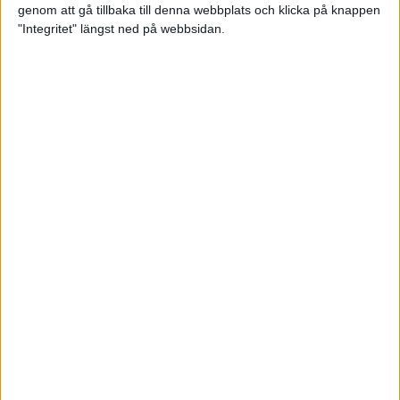
genom att gå tillbaka till denna webbplats och klicka på knappen
Loppet där du skapar din egen
"Integritet" längst ned på webbsidan.
utmaning
22 sep 2023
• Löpningen
• Tävling
Dubbla känslor efter Ramboll
Stockholm Halvmarathon för
Maratonlabbets adepter
21 sep 2023
• Träningen
• Mot Ramboll
Stockholm Halvmarathon med
Maratonlabbet
Största startfältet på sju år när
Ramboll Stockholm Halvmarathon
avgjordes
10 sep 2023
Nytt banrekord signerat Diego
Estrada när Ramboll Stockholm
Halvmarathon avgjordes