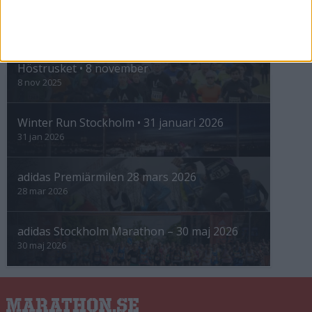
INTRESSANTA LOPP
Höstrusket • 8 november
8 nov 2025
Winter Run Stockholm • 31 januari 2026
31 jan 2026
adidas Premiärmilen 28 mars 2026
28 mar 2026
adidas Stockholm Marathon – 30 maj 2026
30 maj 2026