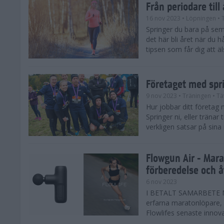
Från periodare till
16 nov 2023
• Löpningen
• 
Springer du bara på sem
det här bli året när du h
tipsen som får dig att äl
Företaget med spr
9 nov 2023
• Träningen
• Tä
Hur jobbar ditt företag 
Springer ni, eller träna
verkligen satsar på sina
Flowgun Air - Mara
förberedelse och 
6 nov 2023
I BETALT SAMARBETE MED
erfarna maratonlöpare, 
Flowlifes senaste innovat