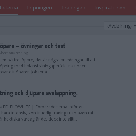
heterna
Löpningen
Träningen
Inspirationen
löpare – övningar och test
Alternativ träning
i en bättre löpare, det är några anledningar till att
löpning med balansträning (perfekt nu under
tipsar elitlöparen Johanna ...
ning och djupare avslappning.
D FLOWLIFE | Förberedelserna inför ett
bara intensiv, kontinuerlig träning utan även rätt
r hektiska vardag är det dock inte allti...