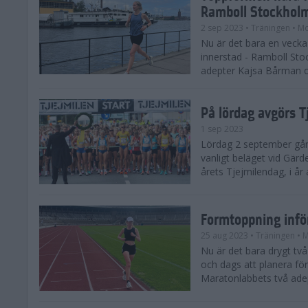
Ramboll Stockhol
2 sep 2023
• Träningen
• Mo
Nu är det bara en vecka 
innerstad - Ramboll St
adepter Kajsa Bårman 
På lördag avgörs 
1 sep 2023
Lördag 2 september går 
vanligt beläget vid Gärd
årets Tjejmilendag, i å
Formtoppning inf
25 aug 2023
• Träningen
• 
Nu är det bara drygt tv
och dags att planera fö
Maratonlabbets två ade