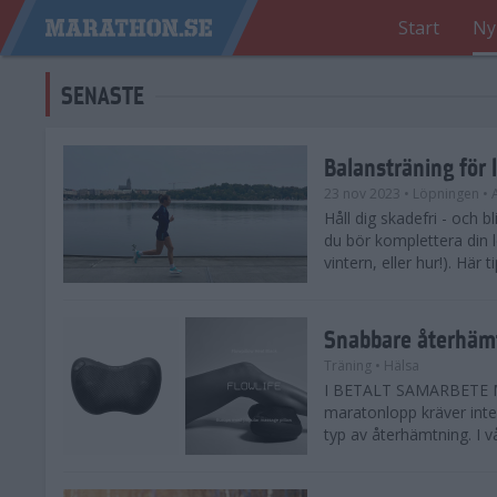
Start
Ny
SENASTE
Balansträning för 
23 nov 2023
• Löpningen
• 
Håll dig skadefri - och bl
du bör komplettera din 
vintern, eller hur!). Här 
Snabbare återhämt
Träning
• Hälsa
I BETALT SAMARBETE ME
maratonlopp kräver inte 
typ av återhämtning. I vå