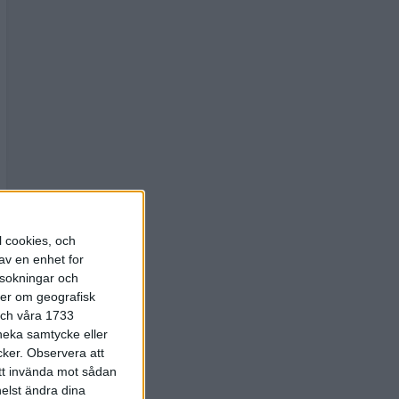
l cookies, och
av en enhet for
rsokningar och
ter om geografisk
 och våra 1733
 neka samtycke eller
cker.
Observera att
att invända mot sådan
elst ändra dina