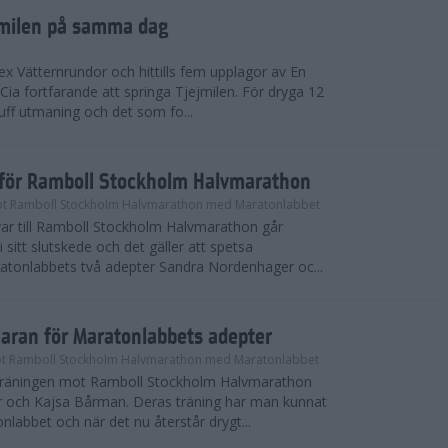
ejmilen på samma dag
ex Vätternrundor och hittills fem upplagor av En
 Cia fortfarande att springa Tjejmilen. För dryga 12
uff utmaning och det som fo...
inför Ramboll Stockholm Halvmarathon
t Ramboll Stockholm Halvmarathon med Maratonlabbet
ar till Ramboll Stockholm Halvmarathon går
 sitt slutskede och det gäller att spetsa
atonlabbets två adepter Sandra Nordenhager oc...
maran för Maratonlabbets adepter
t Ramboll Stockholm Halvmarathon med Maratonlabbet
e träningen mot Ramboll Stockholm Halvmarathon
 och Kajsa Bårman. Deras träning har man kunnat
nlabbet och när det nu återstår drygt...