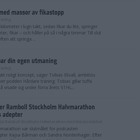
med massor av fikastopp
Tävling
kilometer i lugn takt, sedan fikar du lite, springer
ter, fikar – och håller på så i några timmar Till slut
ten att springa ...
par din egen utmaning
Tävling
t roligt koncept, säger Tobias Ekvall, ambitiös
r podden Hårdare träning. Tobias gillar tuffa
å visade sig under förra årets STHL...
ter Ramboll Stockholm Halvmarathon
s adepter
Mot Ramboll Stockholm Halvmarathon med Maratonlabbet
marathon var slutmålet för podcasten
pter Kajsa Bårman och Sandra Nordenhager. Efter