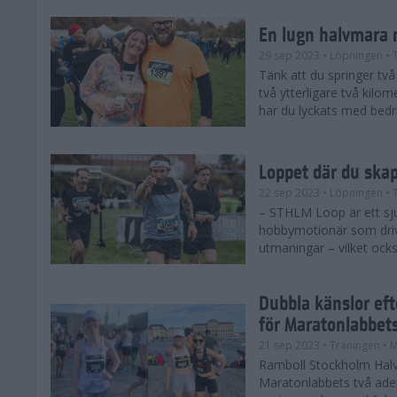
En lugn halvmara 
29 sep 2023
• Löpningen
• 
Tänk att du springer två 
två ytterligare två kilome
har du lyckats med bedrif
Loppet där du ska
22 sep 2023
• Löpningen
• 
– STHLM Loop är ett sjuk
hobbymotionär som drive
utmaningar – vilket ocks
Dubbla känslor ef
för Maratonlabbet
21 sep 2023
• Träningen
• 
Ramboll Stockholm Halv
Maratonlabbets två ade