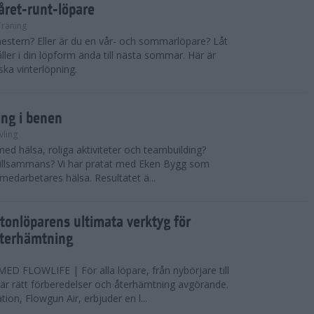
 året-runt-löpare
Träning
estern? Eller är du en vår- och sommarlöpare? Låt
åller i din löpform ända till nästa sommar. Här är
ska vinterlöpning.
ing i benen
vling
med hälsa, roliga aktiviteter och teambuilding?
r tillsammans? Vi har pratat med Eken Bygg som
 medarbetares hälsa. Resultatet ä...
tonlöparens ultimata verktyg för
återhämtning
 FLOWLIFE | För alla löpare, från nybörjare till
är rätt förberedelser och återhämtning avgörande.
ion, Flowgun Air, erbjuder en l...