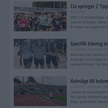
Cia springer 2 Tj
8 aug 2023
Efter 16 maratonlopp, s
Svensk Klassiker, älskar
år sedan var loppet en t
Specifik träning 
4 aug 2023
• Träningen
• Mo
Med bara fem veckor kv
träningen mot loppet in i
tävlingsformen. För Mar
Halvvägs till halv
21 jul 2023
• Träningen
• Mo
I slutet av maj börjad
för Sandra Nordenhager
följa i podcasten Marato