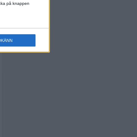
licka på knappen
DKÄNN