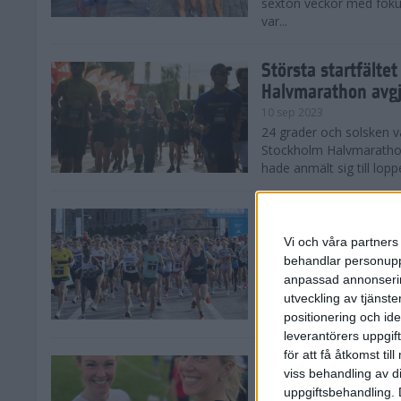
sexton veckor med foku
var...
Största startfälte
Halvmarathon avg
10 sep 2023
24 grader och solsken 
Stockholm Halvmarathon 
hade anmält sig till loppe
Nytt banrekord sig
Stockholm Halvma
Vi och våra partners 
10 sep 2023
behandlar personuppg
Det var ett varmt Stoc
anpassad annonserin
Stockholm Halvmarathon,
utveckling av tjänster
fina tider. På herrsidan
positionering och id
leverantörers uppgift
för att få åtkomst ti
Kajsa och Sandra 
viss behandling av d
Halvmarathon
uppgiftsbehandling. 