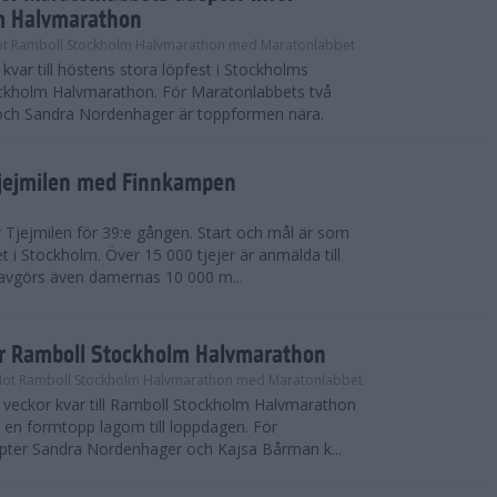
m Halvmarathon
t Ramboll Stockholm Halvmarathon med Maratonlabbet
kvar till höstens stora löpfest i Stockholms
ockholm Halvmarathon. För Maratonlabbets två
och Sandra Nordenhager är toppformen nära.
Tjejmilen med Finnkampen
Tjejmilen för 39:e gången. Start och mål är som
et i Stockholm. Över 15 000 tjejer är anmälda till
r avgörs även damernas 10 000 m...
ör Ramboll Stockholm Halvmarathon
Mot Ramboll Stockholm Halvmarathon med Maratonlabbet
å veckor kvar till Ramboll Stockholm Halvmarathon
r en formtopp lagom till loppdagen. För
pter Sandra Nordenhager och Kajsa Bårman k...