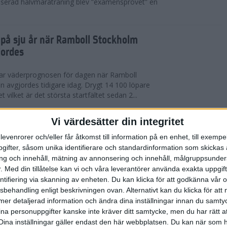
serad halvmaraträning blev ”examensprovet” en
t på sju år när Ramboll Stockholm
jordes
var väderprognosen för dagen när Ramboll
avgjordes tidigare idag. Drygt 14 100 löpare
t vilket är det största startfältet sedan 2...
nerat Diego Estrada när Ramboll
Vi värdesätter din integritet
rathon avgjordes
levenrorer och/eller får åtkomst till information på en enhet, till exempe
ifter, såsom unika identifierare och standardinformation som skickas 
kholm som välkomnade löparna i årets Ramboll
g och innehåll, mätning av annonsering och innehåll, målgruppsunde
 men trots värmen så levererade eliten riktigt
.
Med din tillåtelse kan vi och våra leverantörer använda exakta uppgif
 tog amerikanen Diego Estrada ledningen...
entifiering via skanning av enheten. Du kan klicka för att godkänna vår
sbehandling enligt beskrivningen ovan. Alternativt kan du klicka för att
ll mer detaljerad information och ändra dina inställningar innan du samty
redo för Ramboll Stockholm
ina personuppgifter kanske inte kräver ditt samtycke, men du har rätt 
Dina inställningar gäller endast den här webbplatsen. Du kan när som h