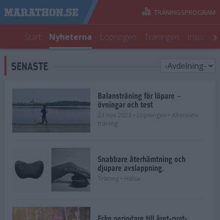
TRÄNINGSPROGRAM
Start
Nyheterna
Löpningen
Träningen
Inspirati
SENASTE
Balansträning för löpare –
övningar och test
23 nov 2023
• Löpningen
• Alternativ
träning
Snabbare återhämtning och
djupare avslappning.
Träning
• Hälsa
Från periodare till året-runt-