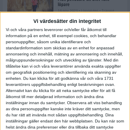
löpare
16 nov 2023
• Löpningen
• Träning
Vi värdesätter din integritet
Vi och våra partners levenrorer och/eller får åtkomst till
information på en enhet, till exempel cookies, och behandlar
Företaget med spring i benen
personuppgifter, såsom unika identifierare och
9 nov 2023
• Träningen
• Tävling
standardinformation som skickas av en enhet for anpassad
annonsering och innehåll, mätning av annonsering och innehåll,
målgruppsundersokningar och utveckling av tjänster.
Med din
Flowgun Air - Maratonlöparens
tillåtelse kan vi och våra leverantörer använda exakta uppgifter
ultimata verktyg för förberedelse
om geografisk positionering och identifiering via skanning av
och återhämtning
enheten. Du kan klicka för att godkänna vår och våra 1731
6 nov 2023
leverantörers uppgiftsbehandling enligt beskrivningen ovan.
Alternativt kan du klicka för att neka samtycke eller för att få
åtkomst till mer detaljerad information och ändra dina
inställningar innan du samtycker.
Observera att viss behandling
En lugn halvmara med massor av
fikastopp
av dina personuppgifter kanske inte kräver ditt samtycke, men
du har rätt att invända mot sådan uppgiftsbehandling. Dina
29 sep 2023
• Löpningen
• Tävling
inställningar gäller endast den här webbplatsen. Du kan när som
helst ändra dina preferenser eller dra tillbaka ditt samtycke