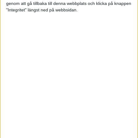
genom att gå tillbaka till denna webbplats och klicka på knappen
Loppet där du skapar din egen
"Integritet" längst ned på webbsidan.
utmaning
22 sep 2023
• Löpningen
• Tävling
Dubbla känslor efter Ramboll
Stockholm Halvmarathon för
Maratonlabbets adepter
21 sep 2023
• Träningen
• Mot Ramboll
Stockholm Halvmarathon med
Maratonlabbet
Största startfältet på sju år när
Ramboll Stockholm Halvmarathon
avgjordes
10 sep 2023
Nytt banrekord signerat Diego
Estrada när Ramboll Stockholm
Halvmarathon avgjordes