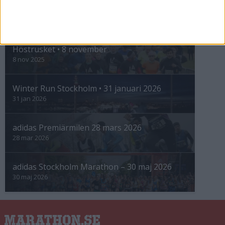
INTRESSANTA LOPP
Höstrusket • 8 november
8 nov 2025
Winter Run Stockholm • 31 januari 2026
31 jan 2026
adidas Premiärmilen 28 mars 2026
28 mar 2026
adidas Stockholm Marathon – 30 maj 2026
30 maj 2026