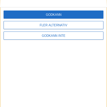
Maratonlabbets adepter inför
Ramboll Stockholm Halvmarathon
2 sep 2023
• Träningen
• Mot Ramboll
GODKÄNN
Stockholm Halvmarathon med
Maratonlabbet
FLER ALTERNATIV
GODKÄNN INTE
På lördag avgörs Tjejmilen med
Finnkampen
1 sep 2023
Formtoppning inför Ramboll
Stockholm Halvmarathon
25 aug 2023
• Träningen
• Mot Ramboll
Stockholm Halvmarathon med
Maratonlabbet
Cia springer 2 Tjejmilen på samma
dag
8 aug 2023