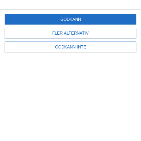
Maratonlabbets adepter inför
Ramboll Stockholm Halvmarathon
2 sep 2023
• Träningen
• Mot Ramboll
GODKÄNN
Stockholm Halvmarathon med
Maratonlabbet
FLER ALTERNATIV
GODKÄNN INTE
På lördag avgörs Tjejmilen med
Finnkampen
1 sep 2023
Formtoppning inför Ramboll
Stockholm Halvmarathon
25 aug 2023
• Träningen
• Mot Ramboll
Stockholm Halvmarathon med
Maratonlabbet
Cia springer 2 Tjejmilen på samma
dag
8 aug 2023