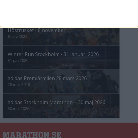
INTRESSANTA LOPP
Höstrusket • 8 november
8 nov 2025
Winter Run Stockholm • 31 januari 2026
31 jan 2026
adidas Premiärmilen 28 mars 2026
28 mar 2026
adidas Stockholm Marathon – 30 maj 2026
30 maj 2026