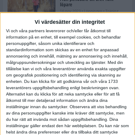
löpare
16 nov 2023
• Löpningen
• Träning
Vi värdesätter din integritet
Vi och våra partners levenrorer och/eller får åtkomst till
information på en enhet, till exempel cookies, och behandlar
Företaget med spring i benen
personuppgifter, såsom unika identifierare och
9 nov 2023
• Träningen
• Tävling
standardinformation som skickas av en enhet for anpassad
annonsering och innehåll, mätning av annonsering och innehåll,
målgruppsundersokningar och utveckling av tjänster.
Med din
Flowgun Air - Maratonlöparens
tillåtelse kan vi och våra leverantörer använda exakta uppgifter
ultimata verktyg för förberedelse
om geografisk positionering och identifiering via skanning av
och återhämtning
enheten. Du kan klicka för att godkänna vår och våra 1733
6 nov 2023
leverantörers uppgiftsbehandling enligt beskrivningen ovan.
Alternativt kan du klicka för att neka samtycke eller för att få
åtkomst till mer detaljerad information och ändra dina
inställningar innan du samtycker.
Observera att viss behandling
En lugn halvmara med massor av
fikastopp
av dina personuppgifter kanske inte kräver ditt samtycke, men
du har rätt att invända mot sådan uppgiftsbehandling. Dina
29 sep 2023
• Löpningen
• Tävling
inställningar gäller endast den här webbplatsen. Du kan när som
helst ändra dina preferenser eller dra tillbaka ditt samtycke