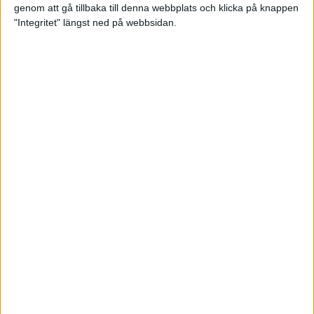
genom att gå tillbaka till denna webbplats och klicka på knappen
Loppet där du skapar din egen
"Integritet" längst ned på webbsidan.
utmaning
22 sep 2023
• Löpningen
• Tävling
Dubbla känslor efter Ramboll
Stockholm Halvmarathon för
Maratonlabbets adepter
21 sep 2023
• Träningen
• Mot Ramboll
Stockholm Halvmarathon med
Maratonlabbet
Största startfältet på sju år när
Ramboll Stockholm Halvmarathon
avgjordes
10 sep 2023
Nytt banrekord signerat Diego
Estrada när Ramboll Stockholm
Halvmarathon avgjordes