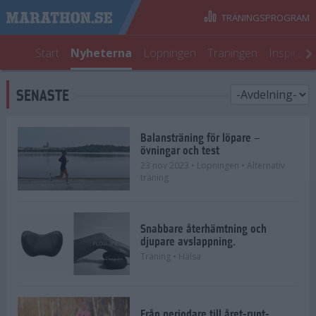
TRÄNINGSPROGRAM
Start
Nyheterna
Löpningen
Träningen
Inspirati
SENASTE
Balansträning för löpare –
övningar och test
23 nov 2023
• Löpningen
• Alternativ
träning
Snabbare återhämtning och
djupare avslappning.
Träning
• Hälsa
Från periodare till året-runt-