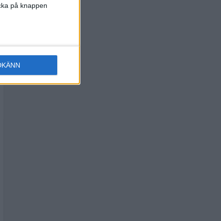
licka på knappen
DKÄNN