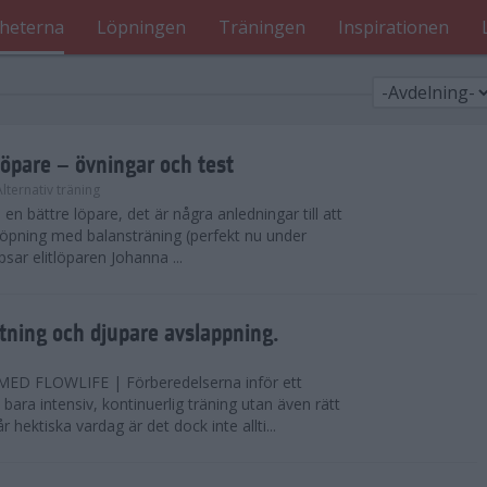
heterna
Löpningen
Träningen
Inspirationen
löpare – övningar och test
Alternativ träning
i en bättre löpare, det är några anledningar till att
löpning med balansträning (perfekt nu under
tipsar elitlöparen Johanna ...
ning och djupare avslappning.
D FLOWLIFE | Förberedelserna inför ett
bara intensiv, kontinuerlig träning utan även rätt
r hektiska vardag är det dock inte allti...