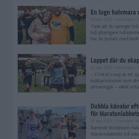
En lugn halvmara 
29 sep 2023
• Löpningen
• 
Tänk att du springer två 
två ytterligare två kilome
har du lyckats med bedrif
Loppet där du ska
22 sep 2023
• Löpningen
• 
– STHLM Loop är ett sjuk
hobbymotionär som drive
utmaningar – vilket ocks
Dubbla känslor ef
för Maratonlabbet
21 sep 2023
• Träningen
• 
Ramboll Stockholm Halv
Maratonlabbets två ade