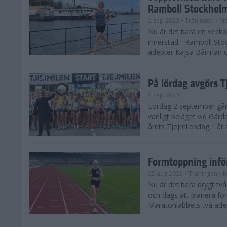
Ramboll Stockhol
2 sep 2023
• Träningen
• Mo
Nu är det bara en vecka 
innerstad - Ramboll St
adepter Kajsa Bårman 
På lördag avgörs 
1 sep 2023
Lördag 2 september går 
vanligt beläget vid Gärd
årets Tjejmilendag, i å
Formtoppning inf
25 aug 2023
• Träningen
• 
Nu är det bara drygt tv
och dags att planera fö
Maratonlabbets två ade