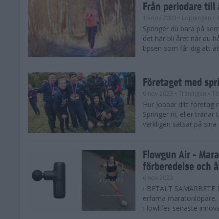
Från periodare till
16 nov 2023
• Löpningen
• 
Springer du bara på sem
det här bli året när du h
tipsen som får dig att äl
Företaget med spr
9 nov 2023
• Träningen
• Tä
Hur jobbar ditt företag 
Springer ni, eller träna
verkligen satsar på sina
Flowgun Air - Mara
förberedelse och 
6 nov 2023
I BETALT SAMARBETE MED
erfarna maratonlöpare, 
Flowlifes senaste innovat