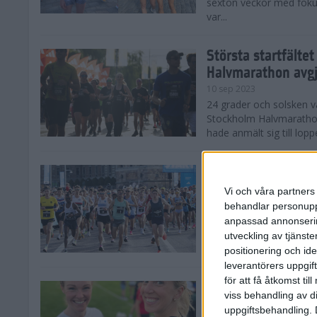
sexton veckor med foku
var...
Största startfälte
Halvmarathon avg
10 sep 2023
24 grader och solsken 
Stockholm Halvmarathon 
hade anmält sig till loppe
Nytt banrekord sig
Stockholm Halvma
Vi och våra partners 
10 sep 2023
behandlar personuppg
Det var ett varmt Stoc
anpassad annonserin
Stockholm Halvmarathon,
utveckling av tjänster
fina tider. På herrsidan
positionering och id
leverantörers uppgift
för att få åtkomst ti
Kajsa och Sandra 
viss behandling av d
Halvmarathon
uppgiftsbehandling. 