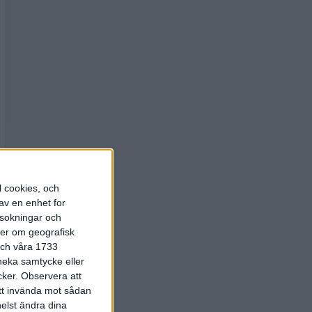
l cookies, och
av en enhet for
rsokningar och
ter om geografisk
 och våra 1733
 neka samtycke eller
cker.
Observera att
att invända mot sådan
elst ändra dina