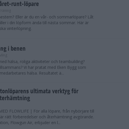
 året-runt-löpare
Träning
estern? Eller är du en vår- och sommarlöpare? Låt
åller i din löpform ända till nästa sommar. Här är
ska vinterlöpning.
ing i benen
vling
med hälsa, roliga aktiviteter och teambuilding?
r tillsammans? Vi har pratat med Eken Bygg som
 medarbetares hälsa. Resultatet ä...
tonlöparens ultimata verktyg för
återhämtning
 FLOWLIFE | För alla löpare, från nybörjare till
är rätt förberedelser och återhämtning avgörande.
ion, Flowgun Air, erbjuder en l...