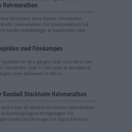
m Halvmarathon
t Ramboll Stockholm Halvmarathon med Maratonlabbet
kvar till höstens stora löpfest i Stockholms
ockholm Halvmarathon. För Maratonlabbets två
och Sandra Nordenhager är toppformen nära.
Tjejmilen med Finnkampen
Tjejmilen för 39:e gången. Start och mål är som
et i Stockholm. Över 15 000 tjejer är anmälda till
r avgörs även damernas 10 000 m...
ör Ramboll Stockholm Halvmarathon
Mot Ramboll Stockholm Halvmarathon med Maratonlabbet
å veckor kvar till Ramboll Stockholm Halvmarathon
r en formtopp lagom till loppdagen. För
pter Sandra Nordenhager och Kajsa Bårman k...