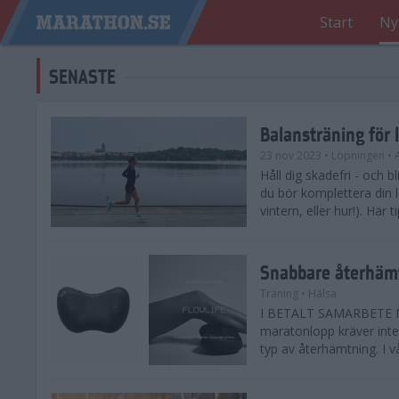
Start
Ny
SENASTE
Balansträning för 
23 nov 2023
• Löpningen
• 
Håll dig skadefri - och bl
du bör komplettera din 
vintern, eller hur!). Här 
Snabbare återhämt
Träning
• Hälsa
I BETALT SAMARBETE ME
maratonlopp kräver inte 
typ av återhämtning. I vå