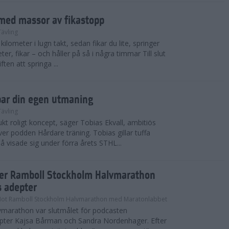
med massor av fikastopp
Tävling
kilometer i lugn takt, sedan fikar du lite, springer
ter, fikar – och håller på så i några timmar Till slut
ten att springa ...
par din egen utmaning
Tävling
t roligt koncept, säger Tobias Ekvall, ambitiös
r podden Hårdare träning. Tobias gillar tuffa
å visade sig under förra årets STHL...
ter Ramboll Stockholm Halvmarathon
s adepter
Mot Ramboll Stockholm Halvmarathon med Maratonlabbet
marathon var slutmålet för podcasten
pter Kajsa Bårman och Sandra Nordenhager. Efter