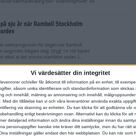
serad halvmaraträning blev ”examensprovet” en
t på sju år när Ramboll Stockholm
jordes
var väderprognosen för dagen när Ramboll
avgjordes tidigare idag. Drygt 14 100 löpare
t vilket är det största startfältet sedan 2...
nerat Diego Estrada när Ramboll
Vi värdesätter din integritet
rathon avgjordes
levenrorer och/eller får åtkomst till information på en enhet, till exempe
ifter, såsom unika identifierare och standardinformation som skickas 
kholm som välkomnade löparna i årets Ramboll
g och innehåll, mätning av annonsering och innehåll, målgruppsunde
 men trots värmen så levererade eliten riktigt
.
Med din tillåtelse kan vi och våra leverantörer använda exakta uppgif
 tog amerikanen Diego Estrada ledningen...
entifiering via skanning av enheten. Du kan klicka för att godkänna vår
sbehandling enligt beskrivningen ovan. Alternativt kan du klicka för att
ll mer detaljerad information och ändra dina inställningar innan du samty
redo för Ramboll Stockholm
ina personuppgifter kanske inte kräver ditt samtycke, men du har rätt 
Dina inställningar gäller endast den här webbplatsen. Du kan när som h