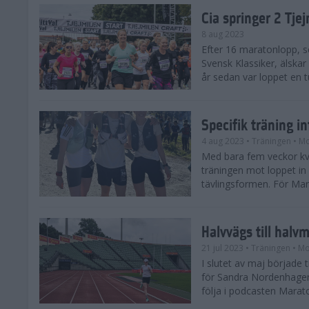
Cia springer 2 Tj
8 aug 2023
Efter 16 maratonlopp, s
Svensk Klassiker, älskar
år sedan var loppet en t
Specifik träning 
4 aug 2023
• Träningen
• Mo
Med bara fem veckor kv
träningen mot loppet in i
tävlingsformen. För Mar
Halvvägs till halv
21 jul 2023
• Träningen
• Mo
I slutet av maj börjad
för Sandra Nordenhager
följa i podcasten Marato