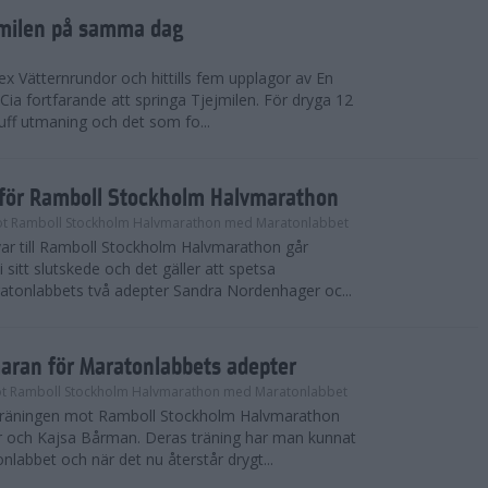
ejmilen på samma dag
ex Vätternrundor och hittills fem upplagor av En
 Cia fortfarande att springa Tjejmilen. För dryga 12
uff utmaning och det som fo...
inför Ramboll Stockholm Halvmarathon
t Ramboll Stockholm Halvmarathon med Maratonlabbet
ar till Ramboll Stockholm Halvmarathon går
 sitt slutskede och det gäller att spetsa
atonlabbets två adepter Sandra Nordenhager oc...
maran för Maratonlabbets adepter
t Ramboll Stockholm Halvmarathon med Maratonlabbet
e träningen mot Ramboll Stockholm Halvmarathon
 och Kajsa Bårman. Deras träning har man kunnat
nlabbet och när det nu återstår drygt...