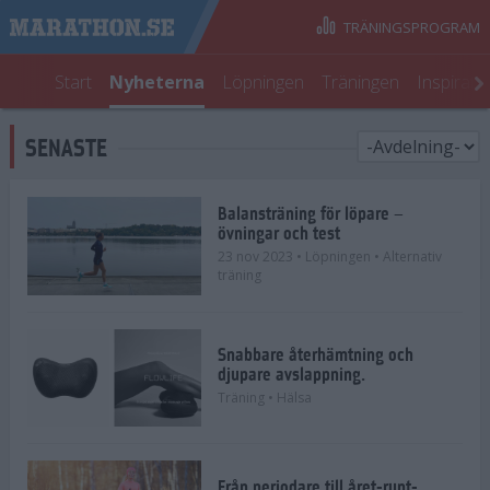
TRÄNINGSPROGRAM
Start
Nyheterna
Löpningen
Träningen
Inspirati
SENASTE
Balansträning för löpare –
övningar och test
23 nov 2023
• Löpningen
• Alternativ
träning
Snabbare återhämtning och
djupare avslappning.
Träning
• Hälsa
Från periodare till året-runt-