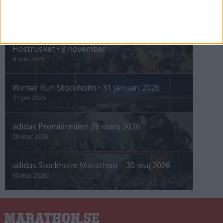
INTRESSANTA LOPP
Höstrusket • 8 november
8 nov 2025
Winter Run Stockholm • 31 januari 2026
31 jan 2026
adidas Premiärmilen 28 mars 2026
28 mar 2026
adidas Stockholm Marathon – 30 maj 2026
30 maj 2026