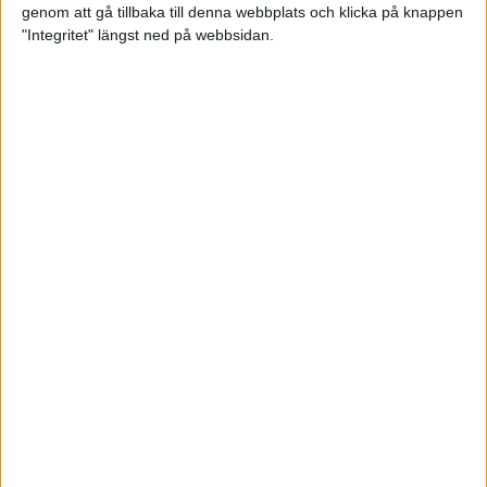
genom att gå tillbaka till denna webbplats och klicka på knappen
Loppet där du skapar din egen
"Integritet" längst ned på webbsidan.
utmaning
22 sep 2023
• Löpningen
• Tävling
Dubbla känslor efter Ramboll
Stockholm Halvmarathon för
Maratonlabbets adepter
21 sep 2023
• Träningen
• Mot Ramboll
Stockholm Halvmarathon med
Maratonlabbet
Största startfältet på sju år när
Ramboll Stockholm Halvmarathon
avgjordes
10 sep 2023
Nytt banrekord signerat Diego
Estrada när Ramboll Stockholm
Halvmarathon avgjordes