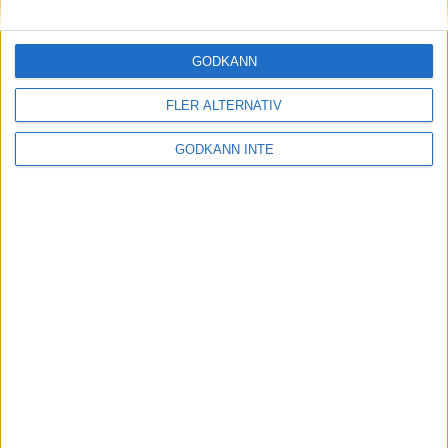
Maratonlabbets adepter inför
Ramboll Stockholm Halvmarathon
2 sep 2023
• Träningen
• Mot Ramboll
GODKÄNN
Stockholm Halvmarathon med
Maratonlabbet
FLER ALTERNATIV
GODKÄNN INTE
På lördag avgörs Tjejmilen med
Finnkampen
1 sep 2023
Formtoppning inför Ramboll
Stockholm Halvmarathon
25 aug 2023
• Träningen
• Mot Ramboll
Stockholm Halvmarathon med
Maratonlabbet
Cia springer 2 Tjejmilen på samma
dag
8 aug 2023