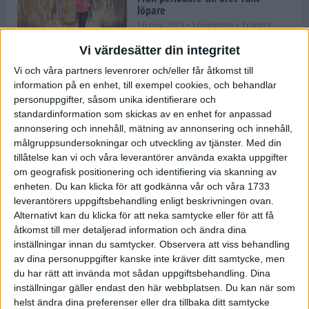
löpare
16 nov 2023
• Löpningen
• Träning
Vi värdesätter din integritet
Vi och våra partners levenrorer och/eller får åtkomst till
information på en enhet, till exempel cookies, och behandlar
Företaget med spring i benen
personuppgifter, såsom unika identifierare och
9 nov 2023
• Träningen
• Tävling
standardinformation som skickas av en enhet for anpassad
annonsering och innehåll, mätning av annonsering och innehåll,
målgruppsundersokningar och utveckling av tjänster.
Med din
Flowgun Air - Maratonlöparens
tillåtelse kan vi och våra leverantörer använda exakta uppgifter
ultimata verktyg för förberedelse
om geografisk positionering och identifiering via skanning av
och återhämtning
enheten. Du kan klicka för att godkänna vår och våra 1733
6 nov 2023
leverantörers uppgiftsbehandling enligt beskrivningen ovan.
Alternativt kan du klicka för att neka samtycke eller för att få
åtkomst till mer detaljerad information och ändra dina
inställningar innan du samtycker.
Observera att viss behandling
En lugn halvmara med massor av
fikastopp
av dina personuppgifter kanske inte kräver ditt samtycke, men
du har rätt att invända mot sådan uppgiftsbehandling. Dina
29 sep 2023
• Löpningen
• Tävling
inställningar gäller endast den här webbplatsen. Du kan när som
helst ändra dina preferenser eller dra tillbaka ditt samtycke