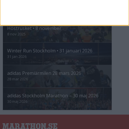
INTRESSANTA LOPP
Höstrusket • 8 november
8 nov 2025
Winter Run Stockholm • 31 januari 2026
31 jan 2026
adidas Premiärmilen 28 mars 2026
28 mar 2026
adidas Stockholm Marathon – 30 maj 2026
30 maj 2026