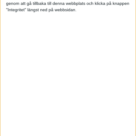
genom att gå tillbaka till denna webbplats och klicka på knappen
Loppet där du skapar din egen
"Integritet" längst ned på webbsidan.
utmaning
22 sep 2023
• Löpningen
• Tävling
Dubbla känslor efter Ramboll
Stockholm Halvmarathon för
Maratonlabbets adepter
21 sep 2023
• Träningen
• Mot Ramboll
Stockholm Halvmarathon med
Maratonlabbet
Största startfältet på sju år när
Ramboll Stockholm Halvmarathon
avgjordes
10 sep 2023
Nytt banrekord signerat Diego
Estrada när Ramboll Stockholm
Halvmarathon avgjordes