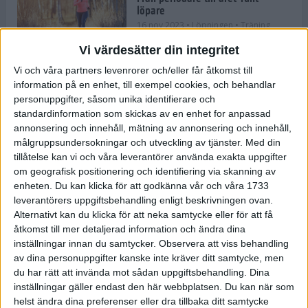
löpare
16 nov 2023
• Löpningen
• Träning
Vi värdesätter din integritet
Vi och våra partners levenrorer och/eller får åtkomst till
information på en enhet, till exempel cookies, och behandlar
Företaget med spring i benen
personuppgifter, såsom unika identifierare och
9 nov 2023
• Träningen
• Tävling
standardinformation som skickas av en enhet for anpassad
annonsering och innehåll, mätning av annonsering och innehåll,
målgruppsundersokningar och utveckling av tjänster.
Med din
Flowgun Air - Maratonlöparens
tillåtelse kan vi och våra leverantörer använda exakta uppgifter
ultimata verktyg för förberedelse
om geografisk positionering och identifiering via skanning av
och återhämtning
enheten. Du kan klicka för att godkänna vår och våra 1733
6 nov 2023
leverantörers uppgiftsbehandling enligt beskrivningen ovan.
Alternativt kan du klicka för att neka samtycke eller för att få
åtkomst till mer detaljerad information och ändra dina
inställningar innan du samtycker.
Observera att viss behandling
En lugn halvmara med massor av
fikastopp
av dina personuppgifter kanske inte kräver ditt samtycke, men
du har rätt att invända mot sådan uppgiftsbehandling. Dina
29 sep 2023
• Löpningen
• Tävling
inställningar gäller endast den här webbplatsen. Du kan när som
helst ändra dina preferenser eller dra tillbaka ditt samtycke