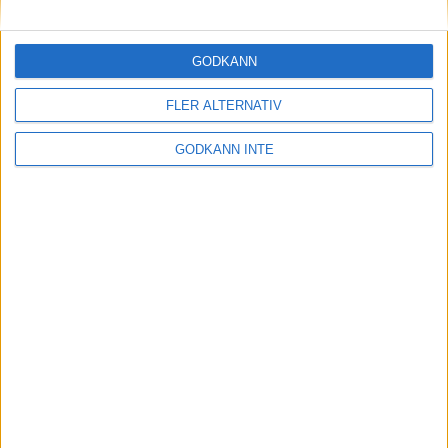
Maratonlabbets adepter inför
Ramboll Stockholm Halvmarathon
2 sep 2023
• Träningen
• Mot Ramboll
GODKÄNN
Stockholm Halvmarathon med
Maratonlabbet
FLER ALTERNATIV
GODKÄNN INTE
På lördag avgörs Tjejmilen med
Finnkampen
1 sep 2023
Formtoppning inför Ramboll
Stockholm Halvmarathon
25 aug 2023
• Träningen
• Mot Ramboll
Stockholm Halvmarathon med
Maratonlabbet
Cia springer 2 Tjejmilen på samma
dag
8 aug 2023