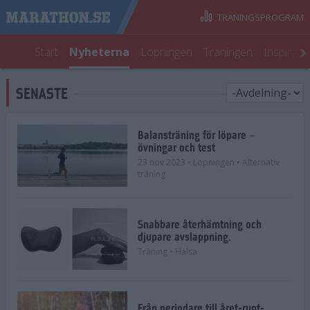
TRÄNINGSPROGRAM
Start
Nyheterna
Löpningen
Träningen
Inspirati
SENASTE
Balansträning för löpare –
övningar och test
23 nov 2023
• Löpningen
• Alternativ
träning
Snabbare återhämtning och
djupare avslappning.
Träning
• Hälsa
Från periodare till året-runt-