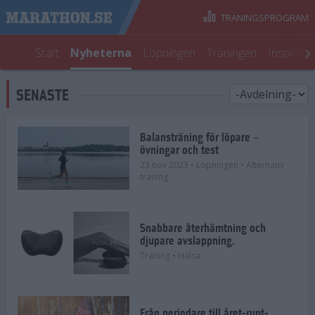
TRÄNINGSPROGRAM
Start
Nyheterna
Löpningen
Träningen
Inspirati
SENASTE
Balansträning för löpare –
övningar och test
23 nov 2023
• Löpningen
• Alternativ
träning
Snabbare återhämtning och
djupare avslappning.
Träning
• Hälsa
Från periodare till året-runt-