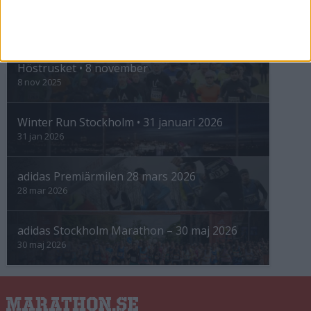
INTRESSANTA LOPP
Höstrusket • 8 november
8 nov 2025
Winter Run Stockholm • 31 januari 2026
31 jan 2026
adidas Premiärmilen 28 mars 2026
28 mar 2026
adidas Stockholm Marathon – 30 maj 2026
30 maj 2026