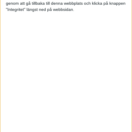
genom att gå tillbaka till denna webbplats och klicka på knappen
Loppet där du skapar din egen
"Integritet" längst ned på webbsidan.
utmaning
22 sep 2023
• Löpningen
• Tävling
Dubbla känslor efter Ramboll
Stockholm Halvmarathon för
Maratonlabbets adepter
21 sep 2023
• Träningen
• Mot Ramboll
Stockholm Halvmarathon med
Maratonlabbet
Största startfältet på sju år när
Ramboll Stockholm Halvmarathon
avgjordes
10 sep 2023
Nytt banrekord signerat Diego
Estrada när Ramboll Stockholm
Halvmarathon avgjordes