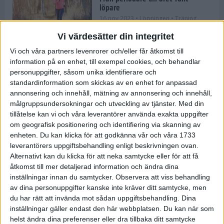
löpare
16 nov 2023
• Löpningen
• Träning
Vi värdesätter din integritet
Vi och våra partners levenrorer och/eller får åtkomst till
information på en enhet, till exempel cookies, och behandlar
Företaget med spring i benen
personuppgifter, såsom unika identifierare och
9 nov 2023
• Träningen
• Tävling
standardinformation som skickas av en enhet for anpassad
annonsering och innehåll, mätning av annonsering och innehåll,
målgruppsundersokningar och utveckling av tjänster.
Med din
Flowgun Air - Maratonlöparens
tillåtelse kan vi och våra leverantörer använda exakta uppgifter
ultimata verktyg för förberedelse
om geografisk positionering och identifiering via skanning av
och återhämtning
enheten. Du kan klicka för att godkänna vår och våra 1733
6 nov 2023
leverantörers uppgiftsbehandling enligt beskrivningen ovan.
Alternativt kan du klicka för att neka samtycke eller för att få
åtkomst till mer detaljerad information och ändra dina
inställningar innan du samtycker.
Observera att viss behandling
En lugn halvmara med massor av
fikastopp
av dina personuppgifter kanske inte kräver ditt samtycke, men
du har rätt att invända mot sådan uppgiftsbehandling. Dina
29 sep 2023
• Löpningen
• Tävling
inställningar gäller endast den här webbplatsen. Du kan när som
helst ändra dina preferenser eller dra tillbaka ditt samtycke