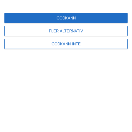
Maratonlabbets adepter inför
Ramboll Stockholm Halvmarathon
2 sep 2023
• Träningen
• Mot Ramboll
GODKÄNN
Stockholm Halvmarathon med
Maratonlabbet
FLER ALTERNATIV
GODKÄNN INTE
På lördag avgörs Tjejmilen med
Finnkampen
1 sep 2023
Formtoppning inför Ramboll
Stockholm Halvmarathon
25 aug 2023
• Träningen
• Mot Ramboll
Stockholm Halvmarathon med
Maratonlabbet
Cia springer 2 Tjejmilen på samma
dag
8 aug 2023