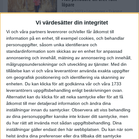
löpare
16 nov 2023
• Löpningen
• Träning
Vi värdesätter din integritet
Vi och våra partners levenrorer och/eller får åtkomst till
information på en enhet, till exempel cookies, och behandlar
Företaget med spring i benen
personuppgifter, såsom unika identifierare och
9 nov 2023
• Träningen
• Tävling
standardinformation som skickas av en enhet for anpassad
annonsering och innehåll, mätning av annonsering och innehåll,
målgruppsundersokningar och utveckling av tjänster.
Med din
Flowgun Air - Maratonlöparens
tillåtelse kan vi och våra leverantörer använda exakta uppgifter
ultimata verktyg för förberedelse
om geografisk positionering och identifiering via skanning av
och återhämtning
enheten. Du kan klicka för att godkänna vår och våra 1733
6 nov 2023
leverantörers uppgiftsbehandling enligt beskrivningen ovan.
Alternativt kan du klicka för att neka samtycke eller för att få
åtkomst till mer detaljerad information och ändra dina
inställningar innan du samtycker.
Observera att viss behandling
En lugn halvmara med massor av
fikastopp
av dina personuppgifter kanske inte kräver ditt samtycke, men
du har rätt att invända mot sådan uppgiftsbehandling. Dina
29 sep 2023
• Löpningen
• Tävling
inställningar gäller endast den här webbplatsen. Du kan när som
helst ändra dina preferenser eller dra tillbaka ditt samtycke