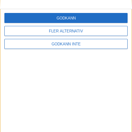
Maratonlabbets adepter inför
Ramboll Stockholm Halvmarathon
2 sep 2023
• Träningen
• Mot Ramboll
GODKÄNN
Stockholm Halvmarathon med
Maratonlabbet
FLER ALTERNATIV
GODKÄNN INTE
På lördag avgörs Tjejmilen med
Finnkampen
1 sep 2023
Formtoppning inför Ramboll
Stockholm Halvmarathon
25 aug 2023
• Träningen
• Mot Ramboll
Stockholm Halvmarathon med
Maratonlabbet
Cia springer 2 Tjejmilen på samma
dag
8 aug 2023