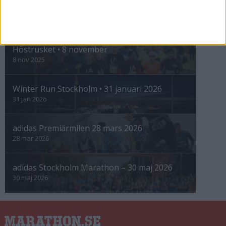
INTRESSANTA LOPP
Höstrusket • 8 november
8 nov 2025
Winter Run Stockholm • 31 januari 2026
31 jan 2026
adidas Premiärmilen 28 mars 2026
28 mar 2026
adidas Stockholm Marathon – 30 maj 2026
30 maj 2026