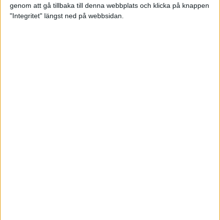
genom att gå tillbaka till denna webbplats och klicka på knappen
Loppet där du skapar din egen
"Integritet" längst ned på webbsidan.
utmaning
22 sep 2023
• Löpningen
• Tävling
Dubbla känslor efter Ramboll
Stockholm Halvmarathon för
Maratonlabbets adepter
21 sep 2023
• Träningen
• Mot Ramboll
Stockholm Halvmarathon med
Maratonlabbet
Största startfältet på sju år när
Ramboll Stockholm Halvmarathon
avgjordes
10 sep 2023
Nytt banrekord signerat Diego
Estrada när Ramboll Stockholm
Halvmarathon avgjordes