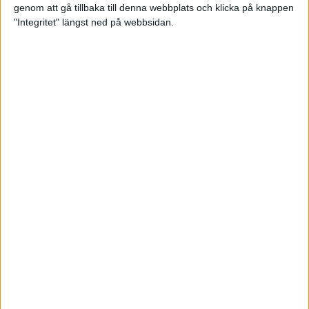
genom att gå tillbaka till denna webbplats och klicka på knappen
Loppet där du skapar din egen
"Integritet" längst ned på webbsidan.
utmaning
22 sep 2023
• Löpningen
• Tävling
Dubbla känslor efter Ramboll
Stockholm Halvmarathon för
Maratonlabbets adepter
21 sep 2023
• Träningen
• Mot Ramboll
Stockholm Halvmarathon med
Maratonlabbet
Största startfältet på sju år när
Ramboll Stockholm Halvmarathon
avgjordes
10 sep 2023
Nytt banrekord signerat Diego
Estrada när Ramboll Stockholm
Halvmarathon avgjordes