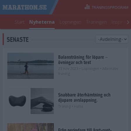
TRÄNINGSPROGRAM
Start
Nyheterna
Löpningen
Träningen
Inspirati
SENASTE
Balansträning för löpare –
övningar och test
23 nov 2023
• Löpningen
• Alternativ
träning
Snabbare återhämtning och
djupare avslappning.
Träning
• Hälsa
Från periodare till året-runt-