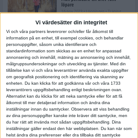
löpare
16 nov 2023
• Löpningen
• Träning
Vi värdesätter din integritet
Vi och våra partners levenrorer och/eller får åtkomst till
information på en enhet, till exempel cookies, och behandlar
Företaget med spring i benen
personuppgifter, såsom unika identifierare och
9 nov 2023
• Träningen
• Tävling
standardinformation som skickas av en enhet for anpassad
annonsering och innehåll, mätning av annonsering och innehåll,
målgruppsundersokningar och utveckling av tjänster.
Med din
Flowgun Air - Maratonlöparens
tillåtelse kan vi och våra leverantörer använda exakta uppgifter
ultimata verktyg för förberedelse
om geografisk positionering och identifiering via skanning av
och återhämtning
enheten. Du kan klicka för att godkänna vår och våra 1733
6 nov 2023
leverantörers uppgiftsbehandling enligt beskrivningen ovan.
Alternativt kan du klicka för att neka samtycke eller för att få
åtkomst till mer detaljerad information och ändra dina
inställningar innan du samtycker.
Observera att viss behandling
En lugn halvmara med massor av
fikastopp
av dina personuppgifter kanske inte kräver ditt samtycke, men
du har rätt att invända mot sådan uppgiftsbehandling. Dina
29 sep 2023
• Löpningen
• Tävling
inställningar gäller endast den här webbplatsen. Du kan när som
helst ändra dina preferenser eller dra tillbaka ditt samtycke