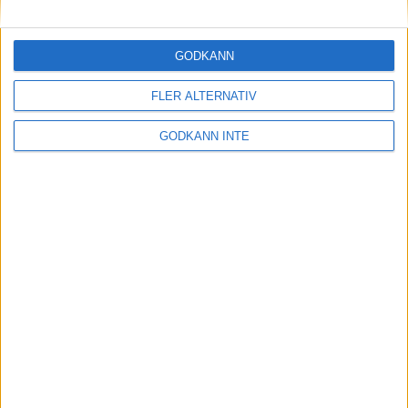
Maratonlabbets adepter inför
Ramboll Stockholm Halvmarathon
2 sep 2023
• Träningen
• Mot Ramboll
GODKÄNN
Stockholm Halvmarathon med
Maratonlabbet
FLER ALTERNATIV
GODKÄNN INTE
På lördag avgörs Tjejmilen med
Finnkampen
1 sep 2023
Formtoppning inför Ramboll
Stockholm Halvmarathon
25 aug 2023
• Träningen
• Mot Ramboll
Stockholm Halvmarathon med
Maratonlabbet
Cia springer 2 Tjejmilen på samma
dag
8 aug 2023