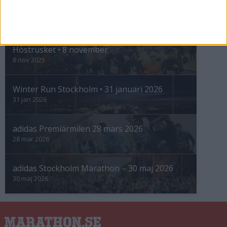
INTRESSANTA LOPP
Höstrusket • 8 november
8 nov 2025
Winter Run Stockholm • 31 januari 2026
31 jan 2026
adidas Premiärmilen 28 mars 2026
28 mar 2026
adidas Stockholm Marathon – 30 maj 2026
30 maj 2026