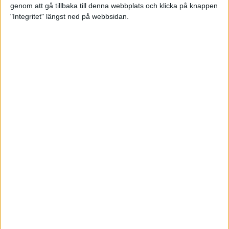
genom att gå tillbaka till denna webbplats och klicka på knappen
Loppet där du skapar din egen
"Integritet" längst ned på webbsidan.
utmaning
22 sep 2023
• Löpningen
• Tävling
Dubbla känslor efter Ramboll
Stockholm Halvmarathon för
Maratonlabbets adepter
21 sep 2023
• Träningen
• Mot Ramboll
Stockholm Halvmarathon med
Maratonlabbet
Största startfältet på sju år när
Ramboll Stockholm Halvmarathon
avgjordes
10 sep 2023
Nytt banrekord signerat Diego
Estrada när Ramboll Stockholm
Halvmarathon avgjordes