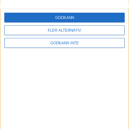
Maratonlabbets adepter inför
Ramboll Stockholm Halvmarathon
2 sep 2023
• Träningen
• Mot Ramboll
GODKÄNN
Stockholm Halvmarathon med
Maratonlabbet
FLER ALTERNATIV
GODKÄNN INTE
På lördag avgörs Tjejmilen med
Finnkampen
1 sep 2023
Formtoppning inför Ramboll
Stockholm Halvmarathon
25 aug 2023
• Träningen
• Mot Ramboll
Stockholm Halvmarathon med
Maratonlabbet
Cia springer 2 Tjejmilen på samma
dag
8 aug 2023