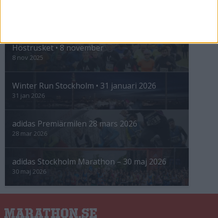
INTRESSANTA LOPP
Höstrusket • 8 november
8 nov 2025
Winter Run Stockholm • 31 januari 2026
31 jan 2026
adidas Premiärmilen 28 mars 2026
28 mar 2026
adidas Stockholm Marathon – 30 maj 2026
30 maj 2026