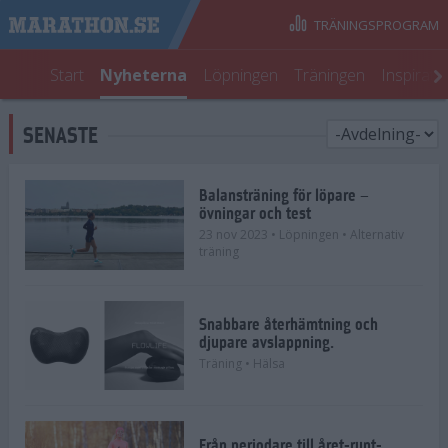
TRÄNINGSPROGRAM
Start
Nyheterna
Löpningen
Träningen
Inspirati
SENASTE
Balansträning för löpare –
övningar och test
23 nov 2023
• Löpningen
• Alternativ
träning
Snabbare återhämtning och
djupare avslappning.
Träning
• Hälsa
Från periodare till året-runt-