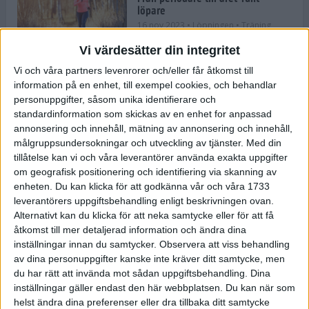
löpare
16 nov 2023
• Löpningen
• Träning
Vi värdesätter din integritet
Vi och våra partners levenrorer och/eller får åtkomst till
information på en enhet, till exempel cookies, och behandlar
Företaget med spring i benen
personuppgifter, såsom unika identifierare och
9 nov 2023
• Träningen
• Tävling
standardinformation som skickas av en enhet for anpassad
annonsering och innehåll, mätning av annonsering och innehåll,
målgruppsundersokningar och utveckling av tjänster.
Med din
Flowgun Air - Maratonlöparens
tillåtelse kan vi och våra leverantörer använda exakta uppgifter
ultimata verktyg för förberedelse
om geografisk positionering och identifiering via skanning av
och återhämtning
enheten. Du kan klicka för att godkänna vår och våra 1733
6 nov 2023
leverantörers uppgiftsbehandling enligt beskrivningen ovan.
Alternativt kan du klicka för att neka samtycke eller för att få
åtkomst till mer detaljerad information och ändra dina
inställningar innan du samtycker.
Observera att viss behandling
En lugn halvmara med massor av
fikastopp
av dina personuppgifter kanske inte kräver ditt samtycke, men
du har rätt att invända mot sådan uppgiftsbehandling. Dina
29 sep 2023
• Löpningen
• Tävling
inställningar gäller endast den här webbplatsen. Du kan när som
helst ändra dina preferenser eller dra tillbaka ditt samtycke