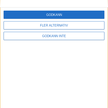
Maratonlabbets adepter inför
Ramboll Stockholm Halvmarathon
2 sep 2023
• Träningen
• Mot Ramboll
GODKÄNN
Stockholm Halvmarathon med
Maratonlabbet
FLER ALTERNATIV
GODKÄNN INTE
På lördag avgörs Tjejmilen med
Finnkampen
1 sep 2023
Formtoppning inför Ramboll
Stockholm Halvmarathon
25 aug 2023
• Träningen
• Mot Ramboll
Stockholm Halvmarathon med
Maratonlabbet
Cia springer 2 Tjejmilen på samma
dag
8 aug 2023