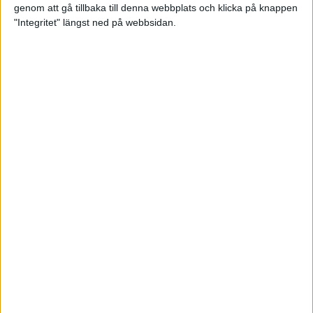
genom att gå tillbaka till denna webbplats och klicka på knappen
Loppet där du skapar din egen
"Integritet" längst ned på webbsidan.
utmaning
22 sep 2023
• Löpningen
• Tävling
Dubbla känslor efter Ramboll
Stockholm Halvmarathon för
Maratonlabbets adepter
21 sep 2023
• Träningen
• Mot Ramboll
Stockholm Halvmarathon med
Maratonlabbet
Största startfältet på sju år när
Ramboll Stockholm Halvmarathon
avgjordes
10 sep 2023
Nytt banrekord signerat Diego
Estrada när Ramboll Stockholm
Halvmarathon avgjordes