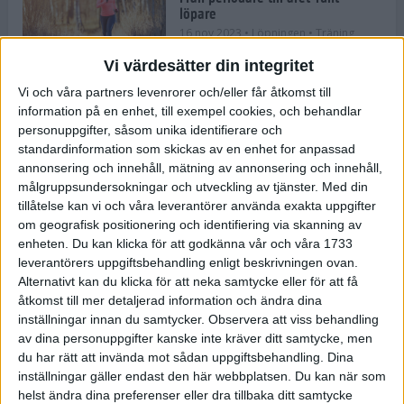
löpare
16 nov 2023
• Löpningen
• Träning
Vi värdesätter din integritet
Vi och våra partners levenrorer och/eller får åtkomst till
information på en enhet, till exempel cookies, och behandlar
Företaget med spring i benen
personuppgifter, såsom unika identifierare och
9 nov 2023
• Träningen
• Tävling
standardinformation som skickas av en enhet for anpassad
annonsering och innehåll, mätning av annonsering och innehåll,
målgruppsundersokningar och utveckling av tjänster.
Med din
Flowgun Air - Maratonlöparens
tillåtelse kan vi och våra leverantörer använda exakta uppgifter
ultimata verktyg för förberedelse
om geografisk positionering och identifiering via skanning av
och återhämtning
enheten. Du kan klicka för att godkänna vår och våra 1733
6 nov 2023
leverantörers uppgiftsbehandling enligt beskrivningen ovan.
Alternativt kan du klicka för att neka samtycke eller för att få
åtkomst till mer detaljerad information och ändra dina
inställningar innan du samtycker.
Observera att viss behandling
En lugn halvmara med massor av
fikastopp
av dina personuppgifter kanske inte kräver ditt samtycke, men
du har rätt att invända mot sådan uppgiftsbehandling. Dina
29 sep 2023
• Löpningen
• Tävling
inställningar gäller endast den här webbplatsen. Du kan när som
helst ändra dina preferenser eller dra tillbaka ditt samtycke