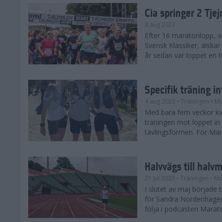
Cia springer 2 Tj
8 aug 2023
Efter 16 maratonlopp, s
Svensk Klassiker, älskar
år sedan var loppet en t
Specifik träning 
4 aug 2023
• Träningen
• Mo
Med bara fem veckor kv
träningen mot loppet in i
tävlingsformen. För Mar
Halvvägs till halv
21 jul 2023
• Träningen
• Mo
I slutet av maj börjad
för Sandra Nordenhager
följa i podcasten Marato