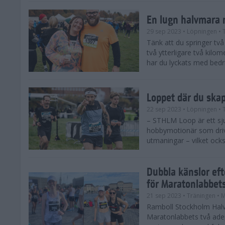
En lugn halvmara 
29 sep 2023
• Löpningen
• 
Tänk att du springer två 
två ytterligare två kilome
har du lyckats med bedrif
Loppet där du ska
22 sep 2023
• Löpningen
• 
– STHLM Loop är ett sjuk
hobbymotionär som drive
utmaningar – vilket ocks
Dubbla känslor ef
för Maratonlabbet
21 sep 2023
• Träningen
• 
Ramboll Stockholm Halv
Maratonlabbets två ade