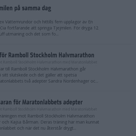
ejmilen på samma dag
ex Vätternrundor och hittills fem upplagor av En
 Cia fortfarande att springa Tjejmilen. För dryga 12
uff utmaning och det som fo...
inför Ramboll Stockholm Halvmarathon
t Ramboll Stockholm Halvmarathon med Maratonlabbet
ar till Ramboll Stockholm Halvmarathon går
 sitt slutskede och det gäller att spetsa
atonlabbets två adepter Sandra Nordenhager oc...
maran för Maratonlabbets adepter
t Ramboll Stockholm Halvmarathon med Maratonlabbet
e träningen mot Ramboll Stockholm Halvmarathon
 och Kajsa Bårman. Deras träning har man kunnat
nlabbet och när det nu återstår drygt...