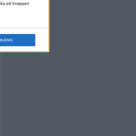
licka på knappen
DKÄNN