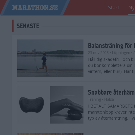
Start
Ny
SENASTE
Balansträning för 
23 nov 2023
• Löpningen
• 
Håll dig skadefri - och bl
du bör komplettera din 
vintern, eller hur!). Här 
Snabbare återhämt
Träning
• Hälsa
I BETALT SAMARBETE ME
maratonlopp kräver inte 
typ av återhämtning. I vå