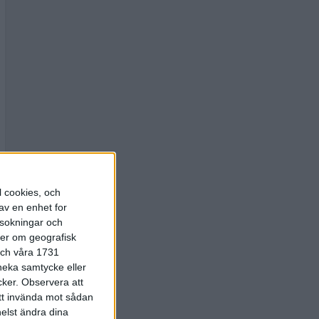
l cookies, och
av en enhet for
rsokningar och
ter om geografisk
 och våra 1731
 neka samtycke eller
cker.
Observera att
att invända mot sådan
elst ändra dina