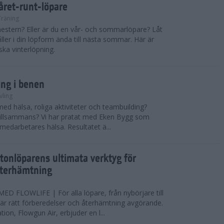
 året-runt-löpare
Träning
estern? Eller är du en vår- och sommarlöpare? Låt
åller i din löpform ända till nästa sommar. Här är
ska vinterlöpning.
ing i benen
vling
med hälsa, roliga aktiviteter och teambuilding?
r tillsammans? Vi har pratat med Eken Bygg som
 medarbetares hälsa. Resultatet ä...
tonlöparens ultimata verktyg för
återhämtning
 FLOWLIFE | För alla löpare, från nybörjare till
är rätt förberedelser och återhämtning avgörande.
ion, Flowgun Air, erbjuder en l...