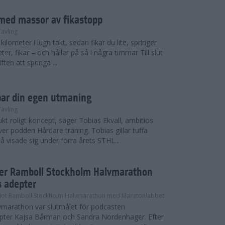
med massor av fikastopp
Tävling
kilometer i lugn takt, sedan fikar du lite, springer
ter, fikar – och håller på så i några timmar Till slut
ten att springa ...
par din egen utmaning
Tävling
t roligt koncept, säger Tobias Ekvall, ambitiös
r podden Hårdare träning. Tobias gillar tuffa
å visade sig under förra årets STHL...
ter Ramboll Stockholm Halvmarathon
s adepter
Mot Ramboll Stockholm Halvmarathon med Maratonlabbet
marathon var slutmålet för podcasten
pter Kajsa Bårman och Sandra Nordenhager. Efter