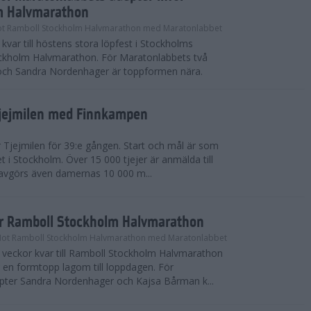
m Halvmarathon
t Ramboll Stockholm Halvmarathon med Maratonlabbet
kvar till höstens stora löpfest i Stockholms
ockholm Halvmarathon. För Maratonlabbets två
och Sandra Nordenhager är toppformen nära.
Tjejmilen med Finnkampen
Tjejmilen för 39:e gången. Start och mål är som
et i Stockholm. Över 15 000 tjejer är anmälda till
r avgörs även damernas 10 000 m...
ör Ramboll Stockholm Halvmarathon
Mot Ramboll Stockholm Halvmarathon med Maratonlabbet
å veckor kvar till Ramboll Stockholm Halvmarathon
r en formtopp lagom till loppdagen. För
pter Sandra Nordenhager och Kajsa Bårman k...