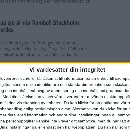
serad halvmaraträning blev ”examensprovet” en
t på sju år när Ramboll Stockholm
jordes
var väderprognosen för dagen när Ramboll
avgjordes tidigare idag. Drygt 14 100 löpare
t vilket är det största startfältet sedan 2...
nerat Diego Estrada när Ramboll
Vi värdesätter din integritet
rathon avgjordes
levenrorer och/eller får åtkomst till information på en enhet, till exempe
ifter, såsom unika identifierare och standardinformation som skickas 
kholm som välkomnade löparna i årets Ramboll
g och innehåll, mätning av annonsering och innehåll, målgruppsunde
 men trots värmen så levererade eliten riktigt
.
Med din tillåtelse kan vi och våra leverantörer använda exakta uppgif
 tog amerikanen Diego Estrada ledningen...
entifiering via skanning av enheten. Du kan klicka för att godkänna vår
sbehandling enligt beskrivningen ovan. Alternativt kan du klicka för att
ll mer detaljerad information och ändra dina inställningar innan du samty
redo för Ramboll Stockholm
ina personuppgifter kanske inte kräver ditt samtycke, men du har rätt 
Dina inställningar gäller endast den här webbplatsen. Du kan när som h