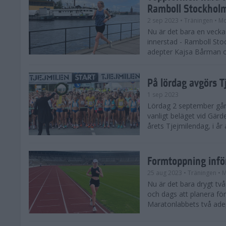
Ramboll Stockhol
2 sep 2023
• Träningen
• Mo
Nu är det bara en vecka 
innerstad - Ramboll St
adepter Kajsa Bårman 
På lördag avgörs 
1 sep 2023
Lördag 2 september går 
vanligt beläget vid Gärd
årets Tjejmilendag, i å
Formtoppning inf
25 aug 2023
• Träningen
• 
Nu är det bara drygt tv
och dags att planera fö
Maratonlabbets två ade