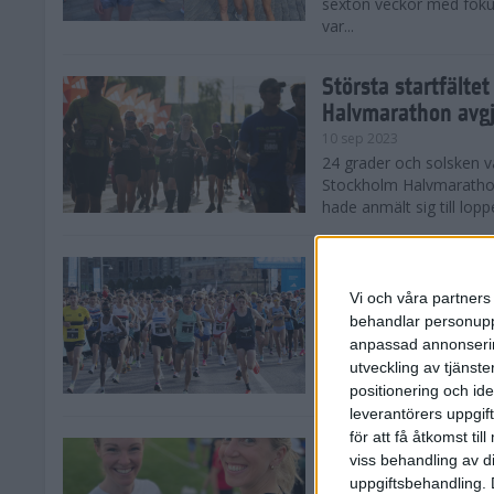
sexton veckor med foku
var...
Största startfälte
Halvmarathon avg
10 sep 2023
24 grader och solsken 
Stockholm Halvmarathon 
hade anmält sig till loppe
Nytt banrekord sig
Stockholm Halvma
Vi och våra partners 
10 sep 2023
behandlar personuppg
Det var ett varmt Stoc
anpassad annonserin
Stockholm Halvmarathon,
utveckling av tjänster
fina tider. På herrsidan
positionering och id
leverantörers uppgift
för att få åtkomst ti
Kajsa och Sandra 
viss behandling av d
Halvmarathon
uppgiftsbehandling. 