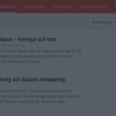
heterna
Löpningen
Träningen
Inspirationen
löpare – övningar och test
Alternativ träning
i en bättre löpare, det är några anledningar till att
löpning med balansträning (perfekt nu under
tipsar elitlöparen Johanna ...
ning och djupare avslappning.
D FLOWLIFE | Förberedelserna inför ett
bara intensiv, kontinuerlig träning utan även rätt
r hektiska vardag är det dock inte allti...