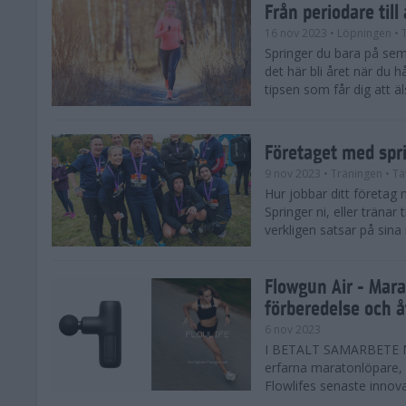
Från periodare till
16 nov 2023
• Löpningen
• 
Springer du bara på sem
det här bli året när du h
tipsen som får dig att äl
Företaget med spr
9 nov 2023
• Träningen
• Tä
Hur jobbar ditt företag 
Springer ni, eller träna
verkligen satsar på sina
Flowgun Air - Mara
förberedelse och 
6 nov 2023
I BETALT SAMARBETE MED
erfarna maratonlöpare, 
Flowlifes senaste innovat