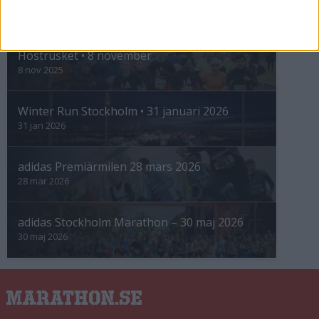
INTRESSANTA LOPP
Höstrusket • 8 november
8 nov 2025
Winter Run Stockholm • 31 januari 2026
31 jan 2026
adidas Premiärmilen 28 mars 2026
28 mar 2026
adidas Stockholm Marathon – 30 maj 2026
30 maj 2026