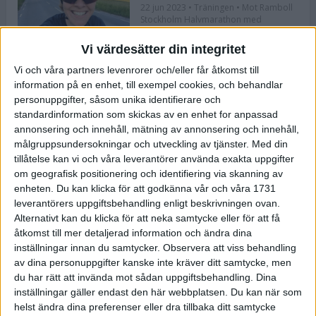
22 jun 2023
• Träningen
• Mot Ramboll
Stockholm Halvmarathon med
Maratonlabbet
Vi värdesätter din integritet
Vi och våra partners levenrorer och/eller får åtkomst till
Bli redo för Lidingöloppet med
information på en enhet, till exempel cookies, och behandlar
Bergmans program
personuppgifter, såsom unika identifierare och
22 jun 2023
• Löpningen
• Träning
standardinformation som skickas av en enhet for anpassad
annonsering och innehåll, mätning av annonsering och innehåll,
målgruppsundersokningar och utveckling av tjänster.
Med din
tillåtelse kan vi och våra leverantörer använda exakta uppgifter
Flowlife lanserar TENS by Flowlife
om geografisk positionering och identifiering via skanning av
enheten. Du kan klicka för att godkänna vår och våra 1731
12 jun 2023
leverantörers uppgiftsbehandling enligt beskrivningen ovan.
Alternativt kan du klicka för att neka samtycke eller för att få
åtkomst till mer detaljerad information och ändra dina
inställningar innan du samtycker.
Observera att viss behandling
Bästa återhämtningen efter ett
av dina personuppgifter kanske inte kräver ditt samtycke, men
maraton
du har rätt att invända mot sådan uppgiftsbehandling. Dina
8 jun 2023
• Löpningen
• Tävling
inställningar gäller endast den här webbplatsen. Du kan när som
helst ändra dina preferenser eller dra tillbaka ditt samtycke