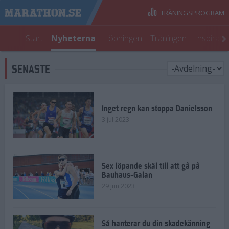
TRÄNINGSPROGRAM
Start
Nyheterna
Löpningen
Träningen
Inspirati
SENASTE
Inget regn kan stoppa Danielsson
3 jul 2023
Sex löpande skäl till att gå på
Bauhaus-Galan
29 jun 2023
Så hanterar du din skadekänning