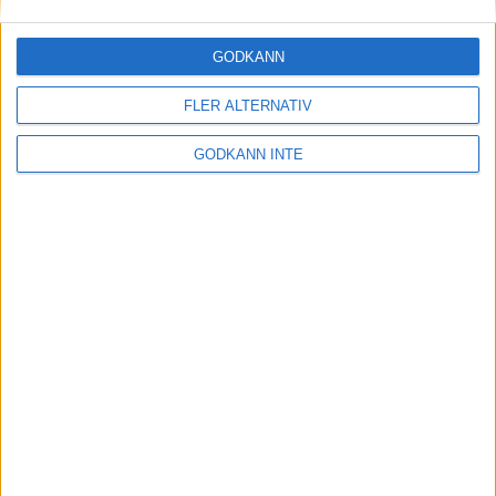
30 maj 2023
GODKÄNN
FLER ALTERNATIV
Etiopiskor åter favoriter på adidas
Stockholm Marathon
GODKÄNN INTE
30 maj 2023
Maradagar - veckan inleds
29 maj 2023
Optimera uthållighet och
återhämtning: Flowlifes
Massageprodukter för Stockholm
Marathon
29 maj 2023
• Träningen
• Alternativ
träning för löpare