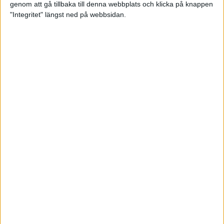
genom att gå tillbaka till denna webbplats och klicka på knappen
Träningsplanering inför Ramboll
"Integritet" längst ned på webbsidan.
Stockholm Halvmarathon
7 jun 2023
• Träningen
• Mot Ramboll
Stockholm Halvmarathon med
Maratonlabbet
Maradagar 6 - explosion
3 jun 2023
Etiopiska trippelsegrar på
Stockholm Marathon
3 jun 2023
Maradagar 5 - dan före dan
2 jun 2023