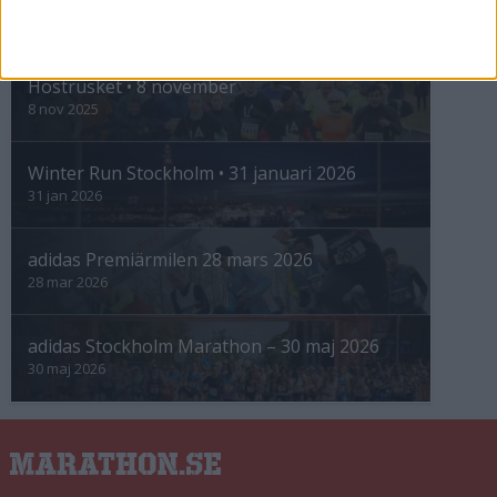
INTRESSANTA LOPP
Höstrusket • 8 november
8 nov 2025
Winter Run Stockholm • 31 januari 2026
31 jan 2026
adidas Premiärmilen 28 mars 2026
28 mar 2026
adidas Stockholm Marathon – 30 maj 2026
30 maj 2026