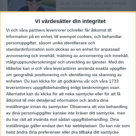
22 jun 2023
• Träningen
• Mot Ramboll
Stockholm Halvmarathon med
Maratonlabbet
Vi värdesätter din integritet
Vi och våra partners levenrorer och/eller får åtkomst till
Bli redo för Lidingöloppet med
information på en enhet, till exempel cookies, och behandlar
Bergmans program
personuppgifter, såsom unika identifierare och
22 jun 2023
• Löpningen
• Träning
standardinformation som skickas av en enhet for anpassad
annonsering och innehåll, mätning av annonsering och innehåll,
målgruppsundersokningar och utveckling av tjänster.
Med din
tillåtelse kan vi och våra leverantörer använda exakta uppgifter
Flowlife lanserar TENS by Flowlife
om geografisk positionering och identifiering via skanning av
enheten. Du kan klicka för att godkänna vår och våra 1733
12 jun 2023
leverantörers uppgiftsbehandling enligt beskrivningen ovan.
Alternativt kan du klicka för att neka samtycke eller för att få
åtkomst till mer detaljerad information och ändra dina
inställningar innan du samtycker.
Observera att viss behandling
Bästa återhämtningen efter ett
av dina personuppgifter kanske inte kräver ditt samtycke, men
maraton
du har rätt att invända mot sådan uppgiftsbehandling. Dina
8 jun 2023
• Löpningen
• Tävling
inställningar gäller endast den här webbplatsen. Du kan när som
helst ändra dina preferenser eller dra tillbaka ditt samtycke