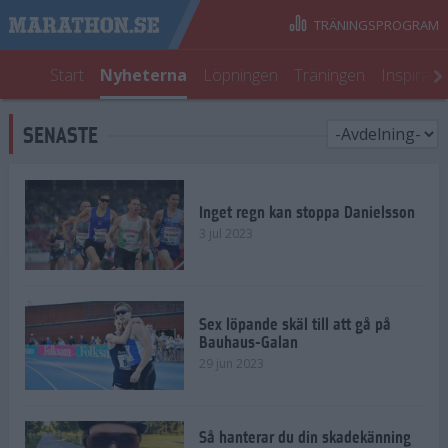
TRÄNINGSPROGRAM
Start
Nyheterna
Löpningen
Träningen
Inspirati
SENASTE
Inget regn kan stoppa Danielsson
3 jul 2023
Sex löpande skäl till att gå på
Bauhaus-Galan
29 jun 2023
Så hanterar du din skadekänning