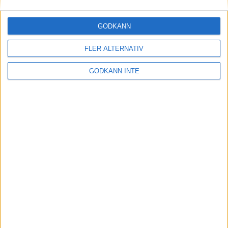
30 maj 2023
GODKÄNN
FLER ALTERNATIV
Etiopiskor åter favoriter på adidas
Stockholm Marathon
GODKÄNN INTE
30 maj 2023
Maradagar - veckan inleds
29 maj 2023
Optimera uthållighet och
återhämtning: Flowlifes
Massageprodukter för Stockholm
Marathon
29 maj 2023
• Träningen
• Alternativ
träning för löpare