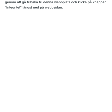
genom att gå tillbaka till denna webbplats och klicka på knappen
Träningsplanering inför Ramboll
"Integritet" längst ned på webbsidan.
Stockholm Halvmarathon
7 jun 2023
• Träningen
• Mot Ramboll
Stockholm Halvmarathon med
Maratonlabbet
Maradagar 6 - explosion
3 jun 2023
Etiopiska trippelsegrar på
Stockholm Marathon
3 jun 2023
Maradagar 5 - dan före dan
2 jun 2023