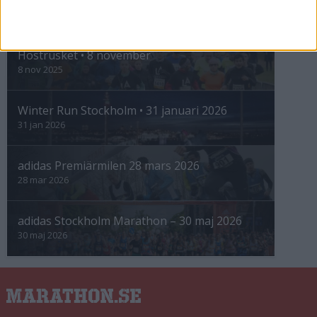
INTRESSANTA LOPP
Höstrusket • 8 november
8 nov 2025
Winter Run Stockholm • 31 januari 2026
31 jan 2026
adidas Premiärmilen 28 mars 2026
28 mar 2026
adidas Stockholm Marathon – 30 maj 2026
30 maj 2026