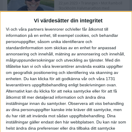
22 jun 2023
• Träningen
• Mot Ramboll
Stockholm Halvmarathon med
Maratonlabbet
Vi värdesätter din integritet
Vi och våra partners levenrorer och/eller får åtkomst till
Bli redo för Lidingöloppet med
information på en enhet, till exempel cookies, och behandlar
Bergmans program
personuppgifter, såsom unika identifierare och
22 jun 2023
• Löpningen
• Träning
standardinformation som skickas av en enhet for anpassad
annonsering och innehåll, mätning av annonsering och innehåll,
målgruppsundersokningar och utveckling av tjänster.
Med din
tillåtelse kan vi och våra leverantörer använda exakta uppgifter
Flowlife lanserar TENS by Flowlife
om geografisk positionering och identifiering via skanning av
enheten. Du kan klicka för att godkänna vår och våra 1731
12 jun 2023
leverantörers uppgiftsbehandling enligt beskrivningen ovan.
Alternativt kan du klicka för att neka samtycke eller för att få
åtkomst till mer detaljerad information och ändra dina
inställningar innan du samtycker.
Observera att viss behandling
Bästa återhämtningen efter ett
av dina personuppgifter kanske inte kräver ditt samtycke, men
maraton
du har rätt att invända mot sådan uppgiftsbehandling. Dina
8 jun 2023
• Löpningen
• Tävling
inställningar gäller endast den här webbplatsen. Du kan när som
helst ändra dina preferenser eller dra tillbaka ditt samtycke