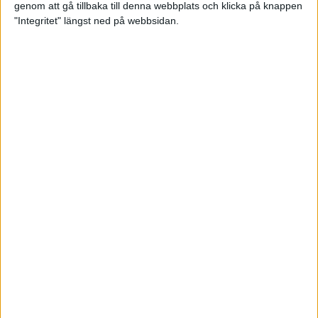
genom att gå tillbaka till denna webbplats och klicka på knappen
Träningsplanering inför Ramboll
"Integritet" längst ned på webbsidan.
Stockholm Halvmarathon
7 jun 2023
• Träningen
• Mot Ramboll
Stockholm Halvmarathon med
Maratonlabbet
Maradagar 6 - explosion
3 jun 2023
Etiopiska trippelsegrar på
Stockholm Marathon
3 jun 2023
Maradagar 5 - dan före dan
2 jun 2023