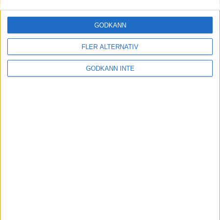
30 maj 2023
GODKÄNN
FLER ALTERNATIV
Etiopiskor åter favoriter på adidas
Stockholm Marathon
GODKÄNN INTE
30 maj 2023
Maradagar - veckan inleds
29 maj 2023
Optimera uthållighet och
återhämtning: Flowlifes
Massageprodukter för Stockholm
Marathon
29 maj 2023
• Träningen
• Alternativ
träning för löpare