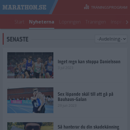
TRÄNINGSPROGRAM
Start
Nyheterna
Löpningen
Träningen
Inspirati
SENASTE
Inget regn kan stoppa Danielsson
3 jul 2023
Sex löpande skäl till att gå på
Bauhaus-Galan
29 jun 2023
Så hanterar du din skadekänning