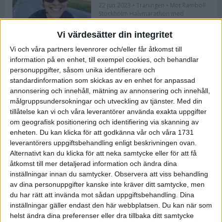
22 jun 2023
• Träningen
• Mot Ramboll
Stockholm Halvmarathon med
Maratonlabbet
Vi värdesätter din integritet
Vi och våra partners levenrorer och/eller får åtkomst till
Bli redo för Lidingöloppet med
information på en enhet, till exempel cookies, och behandlar
Bergmans program
personuppgifter, såsom unika identifierare och
22 jun 2023
• Löpningen
• Träning
standardinformation som skickas av en enhet for anpassad
annonsering och innehåll, mätning av annonsering och innehåll,
målgruppsundersokningar och utveckling av tjänster.
Med din
tillåtelse kan vi och våra leverantörer använda exakta uppgifter
Flowlife lanserar TENS by Flowlife
om geografisk positionering och identifiering via skanning av
enheten. Du kan klicka för att godkänna vår och våra 1731
12 jun 2023
leverantörers uppgiftsbehandling enligt beskrivningen ovan.
Alternativt kan du klicka för att neka samtycke eller för att få
åtkomst till mer detaljerad information och ändra dina
inställningar innan du samtycker.
Observera att viss behandling
Bästa återhämtningen efter ett
av dina personuppgifter kanske inte kräver ditt samtycke, men
maraton
du har rätt att invända mot sådan uppgiftsbehandling. Dina
8 jun 2023
• Löpningen
• Tävling
inställningar gäller endast den här webbplatsen. Du kan när som
helst ändra dina preferenser eller dra tillbaka ditt samtycke