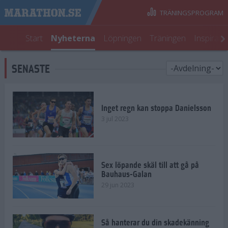
TRÄNINGSPROGRAM
Start
Nyheterna
Löpningen
Träningen
Inspirati
SENASTE
Inget regn kan stoppa Danielsson
3 jul 2023
Sex löpande skäl till att gå på
Bauhaus-Galan
29 jun 2023
Så hanterar du din skadekänning