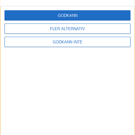
30 maj 2023
GODKÄNN
FLER ALTERNATIV
Etiopiskor åter favoriter på adidas
Stockholm Marathon
GODKÄNN INTE
30 maj 2023
Maradagar - veckan inleds
29 maj 2023
Optimera uthållighet och
återhämtning: Flowlifes
Massageprodukter för Stockholm
Marathon
29 maj 2023
• Träningen
• Alternativ
träning för löpare