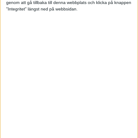
genom att gå tillbaka till denna webbplats och klicka på knappen
Träningsplanering inför Ramboll
"Integritet" längst ned på webbsidan.
Stockholm Halvmarathon
7 jun 2023
• Träningen
• Mot Ramboll
Stockholm Halvmarathon med
Maratonlabbet
Maradagar 6 - explosion
3 jun 2023
Etiopiska trippelsegrar på
Stockholm Marathon
3 jun 2023
Maradagar 5 - dan före dan
2 jun 2023