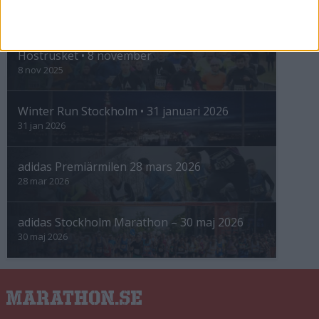
INTRESSANTA LOPP
Höstrusket • 8 november
8 nov 2025
Winter Run Stockholm • 31 januari 2026
31 jan 2026
adidas Premiärmilen 28 mars 2026
28 mar 2026
adidas Stockholm Marathon – 30 maj 2026
30 maj 2026