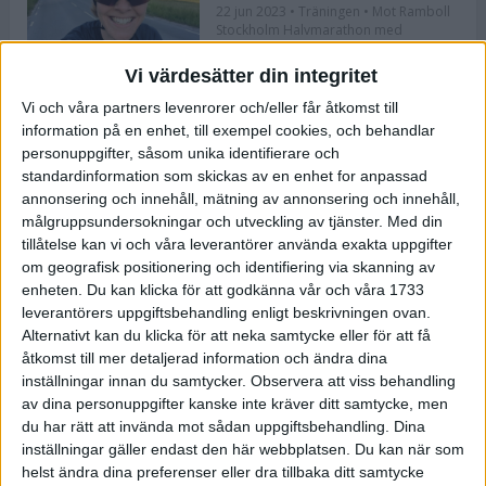
22 jun 2023
• Träningen
• Mot Ramboll
Stockholm Halvmarathon med
Maratonlabbet
Vi värdesätter din integritet
Vi och våra partners levenrorer och/eller får åtkomst till
Bli redo för Lidingöloppet med
information på en enhet, till exempel cookies, och behandlar
Bergmans program
personuppgifter, såsom unika identifierare och
22 jun 2023
• Löpningen
• Träning
standardinformation som skickas av en enhet for anpassad
annonsering och innehåll, mätning av annonsering och innehåll,
målgruppsundersokningar och utveckling av tjänster.
Med din
tillåtelse kan vi och våra leverantörer använda exakta uppgifter
Flowlife lanserar TENS by Flowlife
om geografisk positionering och identifiering via skanning av
enheten. Du kan klicka för att godkänna vår och våra 1733
12 jun 2023
leverantörers uppgiftsbehandling enligt beskrivningen ovan.
Alternativt kan du klicka för att neka samtycke eller för att få
åtkomst till mer detaljerad information och ändra dina
inställningar innan du samtycker.
Observera att viss behandling
Bästa återhämtningen efter ett
av dina personuppgifter kanske inte kräver ditt samtycke, men
maraton
du har rätt att invända mot sådan uppgiftsbehandling. Dina
8 jun 2023
• Löpningen
• Tävling
inställningar gäller endast den här webbplatsen. Du kan när som
helst ändra dina preferenser eller dra tillbaka ditt samtycke