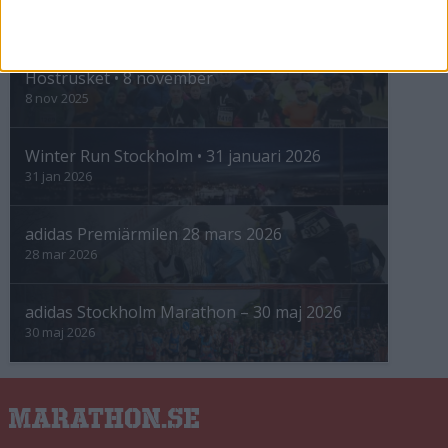
INTRESSANTA LOPP
Höstrusket • 8 november
8 nov 2025
Winter Run Stockholm • 31 januari 2026
31 jan 2026
adidas Premiärmilen 28 mars 2026
28 mar 2026
adidas Stockholm Marathon – 30 maj 2026
30 maj 2026