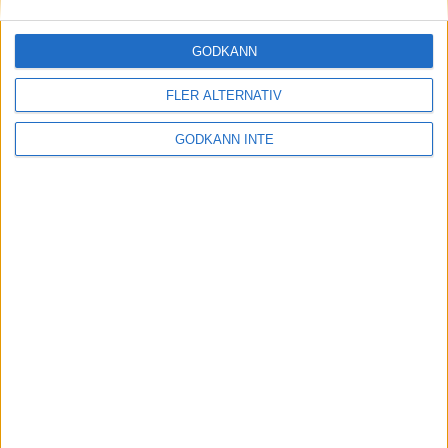
30 maj 2023
GODKÄNN
FLER ALTERNATIV
Etiopiskor åter favoriter på adidas
Stockholm Marathon
GODKÄNN INTE
30 maj 2023
Maradagar - veckan inleds
29 maj 2023
Optimera uthållighet och
återhämtning: Flowlifes
Massageprodukter för Stockholm
Marathon
29 maj 2023
• Träningen
• Alternativ
träning för löpare