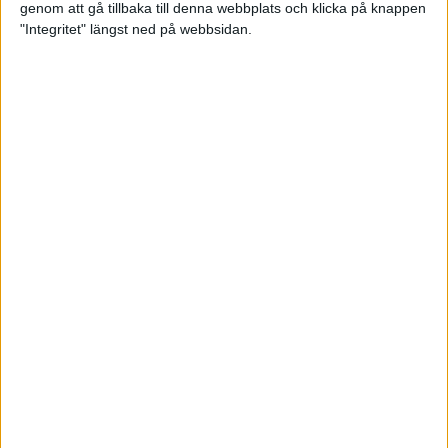
genom att gå tillbaka till denna webbplats och klicka på knappen
Träningsplanering inför Ramboll
"Integritet" längst ned på webbsidan.
Stockholm Halvmarathon
7 jun 2023
• Träningen
• Mot Ramboll
Stockholm Halvmarathon med
Maratonlabbet
Maradagar 6 - explosion
3 jun 2023
Etiopiska trippelsegrar på
Stockholm Marathon
3 jun 2023
Maradagar 5 - dan före dan
2 jun 2023