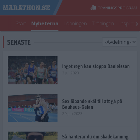
TRÄNINGSPROGRAM
Start
Nyheterna
Löpningen
Träningen
Inspirati
SENASTE
Inget regn kan stoppa Danielsson
3 jul 2023
Sex löpande skäl till att gå på
Bauhaus-Galan
29 jun 2023
Så hanterar du din skadekänning