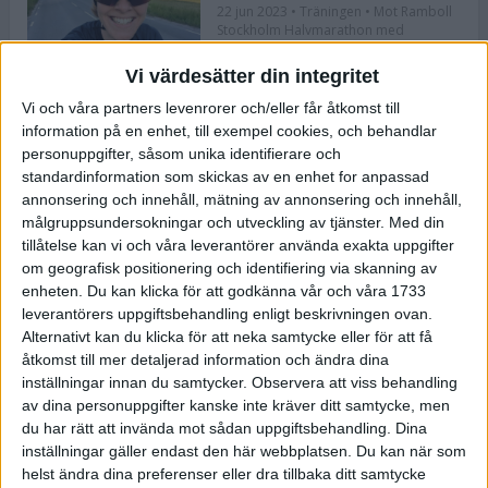
22 jun 2023
• Träningen
• Mot Ramboll
Stockholm Halvmarathon med
Maratonlabbet
Vi värdesätter din integritet
Vi och våra partners levenrorer och/eller får åtkomst till
Bli redo för Lidingöloppet med
information på en enhet, till exempel cookies, och behandlar
Bergmans program
personuppgifter, såsom unika identifierare och
22 jun 2023
• Löpningen
• Träning
standardinformation som skickas av en enhet for anpassad
annonsering och innehåll, mätning av annonsering och innehåll,
målgruppsundersokningar och utveckling av tjänster.
Med din
tillåtelse kan vi och våra leverantörer använda exakta uppgifter
Flowlife lanserar TENS by Flowlife
om geografisk positionering och identifiering via skanning av
enheten. Du kan klicka för att godkänna vår och våra 1733
12 jun 2023
leverantörers uppgiftsbehandling enligt beskrivningen ovan.
Alternativt kan du klicka för att neka samtycke eller för att få
åtkomst till mer detaljerad information och ändra dina
inställningar innan du samtycker.
Observera att viss behandling
Bästa återhämtningen efter ett
av dina personuppgifter kanske inte kräver ditt samtycke, men
maraton
du har rätt att invända mot sådan uppgiftsbehandling. Dina
8 jun 2023
• Löpningen
• Tävling
inställningar gäller endast den här webbplatsen. Du kan när som
helst ändra dina preferenser eller dra tillbaka ditt samtycke