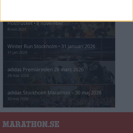
INTRESSANTA LOPP
Höstrusket • 8 november
8 nov 2025
Winter Run Stockholm • 31 januari 2026
31 jan 2026
adidas Premiärmilen 28 mars 2026
28 mar 2026
adidas Stockholm Marathon – 30 maj 2026
30 maj 2026