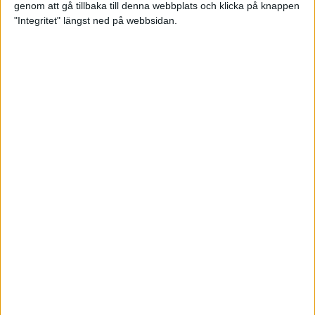
genom att gå tillbaka till denna webbplats och klicka på knappen
Träningsplanering inför Ramboll
"Integritet" längst ned på webbsidan.
Stockholm Halvmarathon
7 jun 2023
• Träningen
• Mot Ramboll
Stockholm Halvmarathon med
Maratonlabbet
Maradagar 6 - explosion
3 jun 2023
Etiopiska trippelsegrar på
Stockholm Marathon
3 jun 2023
Maradagar 5 - dan före dan
2 jun 2023