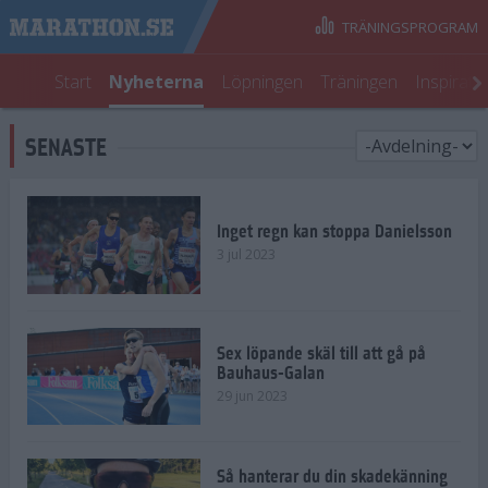
TRÄNINGSPROGRAM
Start
Nyheterna
Löpningen
Träningen
Inspirati
SENASTE
Inget regn kan stoppa Danielsson
3 jul 2023
Sex löpande skäl till att gå på
Bauhaus-Galan
29 jun 2023
Så hanterar du din skadekänning