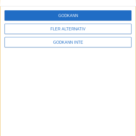
30 maj 2023
GODKÄNN
FLER ALTERNATIV
Etiopiskor åter favoriter på adidas
Stockholm Marathon
GODKÄNN INTE
30 maj 2023
Maradagar - veckan inleds
29 maj 2023
Optimera uthållighet och
återhämtning: Flowlifes
Massageprodukter för Stockholm
Marathon
29 maj 2023
• Träningen
• Alternativ
träning för löpare