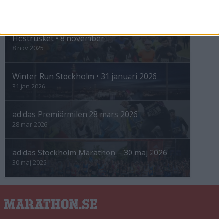
INTRESSANTA LOPP
Höstrusket • 8 november
8 nov 2025
Winter Run Stockholm • 31 januari 2026
31 jan 2026
adidas Premiärmilen 28 mars 2026
28 mar 2026
adidas Stockholm Marathon – 30 maj 2026
30 maj 2026