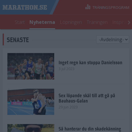
TRÄNINGSPROGRAM
Start
Nyheterna
Löpningen
Träningen
Inspirati
SENASTE
Inget regn kan stoppa Danielsson
3 jul 2023
Sex löpande skäl till att gå på
Bauhaus-Galan
29 jun 2023
Så hanterar du din skadekänning