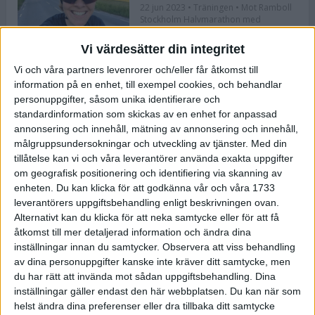
22 jun 2023
• Träningen
• Mot Ramboll
Stockholm Halvmarathon med
Maratonlabbet
Vi värdesätter din integritet
Vi och våra partners levenrorer och/eller får åtkomst till
Bli redo för Lidingöloppet med
information på en enhet, till exempel cookies, och behandlar
Bergmans program
personuppgifter, såsom unika identifierare och
22 jun 2023
• Löpningen
• Träning
standardinformation som skickas av en enhet for anpassad
annonsering och innehåll, mätning av annonsering och innehåll,
målgruppsundersokningar och utveckling av tjänster.
Med din
tillåtelse kan vi och våra leverantörer använda exakta uppgifter
Flowlife lanserar TENS by Flowlife
om geografisk positionering och identifiering via skanning av
enheten. Du kan klicka för att godkänna vår och våra 1733
12 jun 2023
leverantörers uppgiftsbehandling enligt beskrivningen ovan.
Alternativt kan du klicka för att neka samtycke eller för att få
åtkomst till mer detaljerad information och ändra dina
inställningar innan du samtycker.
Observera att viss behandling
Bästa återhämtningen efter ett
av dina personuppgifter kanske inte kräver ditt samtycke, men
maraton
du har rätt att invända mot sådan uppgiftsbehandling. Dina
8 jun 2023
• Löpningen
• Tävling
inställningar gäller endast den här webbplatsen. Du kan när som
helst ändra dina preferenser eller dra tillbaka ditt samtycke