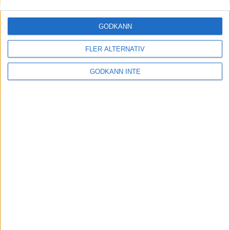
30 maj 2023
GODKÄNN
FLER ALTERNATIV
Etiopiskor åter favoriter på adidas
Stockholm Marathon
GODKÄNN INTE
30 maj 2023
Maradagar - veckan inleds
29 maj 2023
Optimera uthållighet och
återhämtning: Flowlifes
Massageprodukter för Stockholm
Marathon
29 maj 2023
• Träningen
• Alternativ
träning för löpare