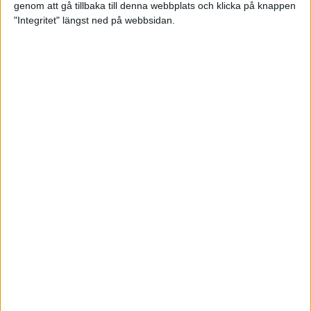
genom att gå tillbaka till denna webbplats och klicka på knappen
Träningsplanering inför Ramboll
"Integritet" längst ned på webbsidan.
Stockholm Halvmarathon
7 jun 2023
• Träningen
• Mot Ramboll
Stockholm Halvmarathon med
Maratonlabbet
Maradagar 6 - explosion
3 jun 2023
Etiopiska trippelsegrar på
Stockholm Marathon
3 jun 2023
Maradagar 5 - dan före dan
2 jun 2023