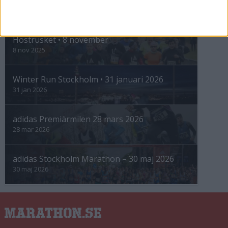
INTRESSANTA LOPP
Höstrusket • 8 november
8 nov 2025
Winter Run Stockholm • 31 januari 2026
31 jan 2026
adidas Premiärmilen 28 mars 2026
28 mar 2026
adidas Stockholm Marathon – 30 maj 2026
30 maj 2026