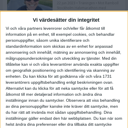
22 jun 2023
• Träningen
• Mot Ramboll
Stockholm Halvmarathon med
Maratonlabbet
Vi värdesätter din integritet
Vi och våra partners levenrorer och/eller får åtkomst till
Bli redo för Lidingöloppet med
information på en enhet, till exempel cookies, och behandlar
Bergmans program
personuppgifter, såsom unika identifierare och
22 jun 2023
• Löpningen
• Träning
standardinformation som skickas av en enhet for anpassad
annonsering och innehåll, mätning av annonsering och innehåll,
målgruppsundersokningar och utveckling av tjänster.
Med din
tillåtelse kan vi och våra leverantörer använda exakta uppgifter
Flowlife lanserar TENS by Flowlife
om geografisk positionering och identifiering via skanning av
enheten. Du kan klicka för att godkänna vår och våra 1731
12 jun 2023
leverantörers uppgiftsbehandling enligt beskrivningen ovan.
Alternativt kan du klicka för att neka samtycke eller för att få
åtkomst till mer detaljerad information och ändra dina
inställningar innan du samtycker.
Observera att viss behandling
Bästa återhämtningen efter ett
av dina personuppgifter kanske inte kräver ditt samtycke, men
maraton
du har rätt att invända mot sådan uppgiftsbehandling. Dina
8 jun 2023
• Löpningen
• Tävling
inställningar gäller endast den här webbplatsen. Du kan när som
helst ändra dina preferenser eller dra tillbaka ditt samtycke