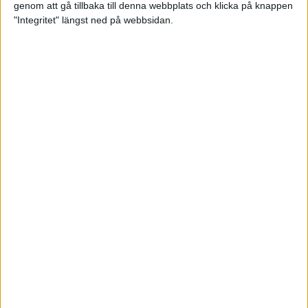
genom att gå tillbaka till denna webbplats och klicka på knappen
Träningsplanering inför Ramboll
"Integritet" längst ned på webbsidan.
Stockholm Halvmarathon
7 jun 2023
• Träningen
• Mot Ramboll
Stockholm Halvmarathon med
Maratonlabbet
Maradagar 6 - explosion
3 jun 2023
Etiopiska trippelsegrar på
Stockholm Marathon
3 jun 2023
Maradagar 5 - dan före dan
2 jun 2023