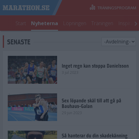
TRÄNINGSPROGRAM
Start
Nyheterna
Löpningen
Träningen
Inspirati
SENASTE
Inget regn kan stoppa Danielsson
3 jul 2023
Sex löpande skäl till att gå på
Bauhaus-Galan
29 jun 2023
Så hanterar du din skadekänning