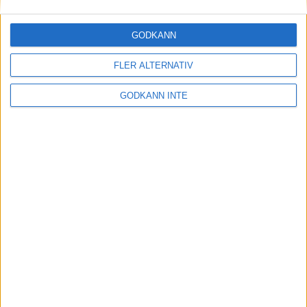
30 maj 2023
GODKÄNN
FLER ALTERNATIV
Etiopiskor åter favoriter på adidas
Stockholm Marathon
GODKÄNN INTE
30 maj 2023
Maradagar - veckan inleds
29 maj 2023
Optimera uthållighet och
återhämtning: Flowlifes
Massageprodukter för Stockholm
Marathon
29 maj 2023
• Träningen
• Alternativ
träning för löpare