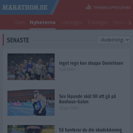
TRÄNINGSPROGRAM
Start
Nyheterna
Löpningen
Träningen
Inspirati
SENASTE
Inget regn kan stoppa Danielsson
3 jul 2023
Sex löpande skäl till att gå på
Bauhaus-Galan
29 jun 2023
Så hanterar du din skadekänning