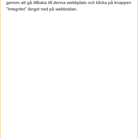
genom att gå tillbaka till denna webbplats och klicka på knappen
Träningsplanering inför Ramboll
"Integritet" längst ned på webbsidan.
Stockholm Halvmarathon
7 jun 2023
• Träningen
• Mot Ramboll
Stockholm Halvmarathon med
Maratonlabbet
Maradagar 6 - explosion
3 jun 2023
Etiopiska trippelsegrar på
Stockholm Marathon
3 jun 2023
Maradagar 5 - dan före dan
2 jun 2023