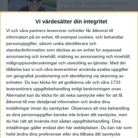
22 jun 2023
• Träningen
• Mot Ramboll
Stockholm Halvmarathon med
Maratonlabbet
Vi värdesätter din integritet
Vi och våra partners levenrorer och/eller får åtkomst till
Bli redo för Lidingöloppet med
information på en enhet, till exempel cookies, och behandlar
Bergmans program
personuppgifter, såsom unika identifierare och
22 jun 2023
• Löpningen
• Träning
standardinformation som skickas av en enhet for anpassad
annonsering och innehåll, mätning av annonsering och innehåll,
målgruppsundersokningar och utveckling av tjänster.
Med din
tillåtelse kan vi och våra leverantörer använda exakta uppgifter
Flowlife lanserar TENS by Flowlife
om geografisk positionering och identifiering via skanning av
enheten. Du kan klicka för att godkänna vår och våra 1733
12 jun 2023
leverantörers uppgiftsbehandling enligt beskrivningen ovan.
Alternativt kan du klicka för att neka samtycke eller för att få
åtkomst till mer detaljerad information och ändra dina
inställningar innan du samtycker.
Observera att viss behandling
Bästa återhämtningen efter ett
av dina personuppgifter kanske inte kräver ditt samtycke, men
maraton
du har rätt att invända mot sådan uppgiftsbehandling. Dina
8 jun 2023
• Löpningen
• Tävling
inställningar gäller endast den här webbplatsen. Du kan när som
helst ändra dina preferenser eller dra tillbaka ditt samtycke