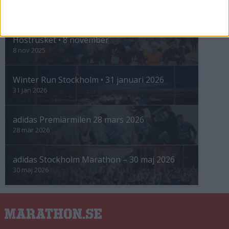
INTRESSANTA LOPP
Höstrusket • 8 november
8 nov 2025
Winter Run Stockholm • 31 januari 2026
31 jan 2026
adidas Premiärmilen 28 mars 2026
28 mar 2026
adidas Stockholm Marathon – 30 maj 2026
30 maj 2026