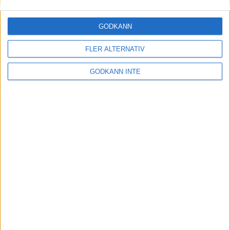
30 maj 2023
GODKÄNN
FLER ALTERNATIV
Etiopiskor åter favoriter på adidas
Stockholm Marathon
GODKÄNN INTE
30 maj 2023
Maradagar - veckan inleds
29 maj 2023
Optimera uthållighet och
återhämtning: Flowlifes
Massageprodukter för Stockholm
Marathon
29 maj 2023
• Träningen
• Alternativ
träning för löpare