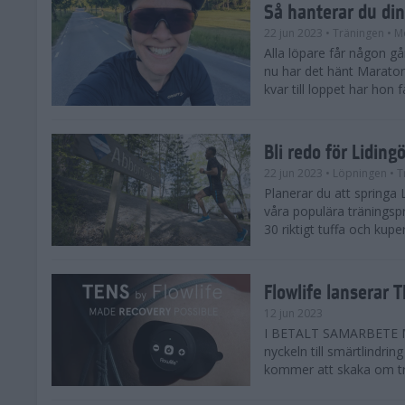
Så hanterar du di
22 jun 2023
• Träningen
• M
Alla löpare får någon gå
nu har det hänt Marato
kvar till loppet har hon f
Bli redo för Lidi
22 jun 2023
• Löpningen
• T
Planerar du att springa
våra populära träningspr
30 riktigt tuffa och kupe
Flowlife lanserar T
12 jun 2023
I BETALT SAMARBETE ME
nyckeln till smärtlindr
kommer att skaka om trän