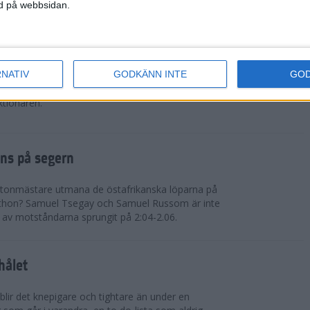
ned på webbsidan.
graden
RNATIV
GODKÄNN INTE
GO
t är det så. De frivilliga som gör det möjligt. Det
nktionären.
ns på segern
tonmästare utmana de östafrikanska löparna på
thon? Samuel Tsegay och Samuel Russom är inte
a av motståndarna sprungit på 2:04-2.06.
hålet
blir det knepigare och tightare än under en