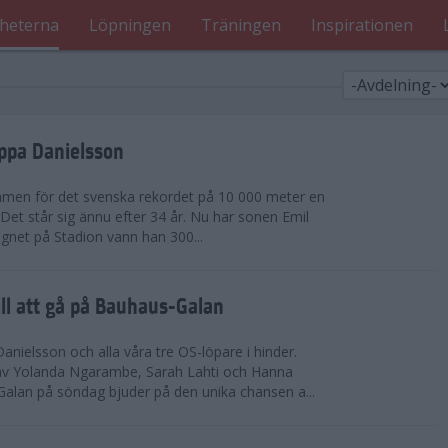
heterna
Löpningen
Träningen
Inspirationen
oppa Danielsson
men för det svenska rekordet på 10 000 meter en
. Det står sig ännu efter 34 år. Nu har sonen Emil
regnet på Stadion vann han 300...
ill att gå på Bauhaus-Galan
nielsson och alla våra tre OS-löpare i hinder.
av Yolanda Ngarambe, Sarah Lahti och Hanna
lan på söndag bjuder på den unika chansen a...