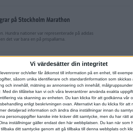
segrar på Stockholm Marathon
ien. Hundra nationer var representerade på adidas
 det var bara en på prispallarna.
Vi värdesätter din integritet
 före dan
levenrorer och/eller får åtkomst till information på en enhet, till exempe
ervju. Pappershäftning. Adidasmöten.
ifter, såsom unika identifierare och standardinformation som skickas 
or the planet. Wrap och dricka. God natt.
g och innehåll, mätning av annonsering och innehåll, målgruppsunde
.
Med din tillåtelse kan vi och våra leverantörer använda exakta uppgif
entifiering via skanning av enheten. Du kan klicka för att godkänna vår
sbehandling enligt beskrivningen ovan. Alternativt kan du klicka för att
rten
ll mer detaljerad information och ändra dina inställningar innan du samty
ina personuppgifter kanske inte kräver ditt samtycke, men du har rätt 
riktigt. In i det sista fixas det. Byggs, dammsugs,
Dina inställningar gäller endast den här webbplatsen. Du kan när som h
h plötsligt är det dags. Det är torsdag i
 tillbaka ditt samtycke genom att gå tillbaka till denna webbplats och k