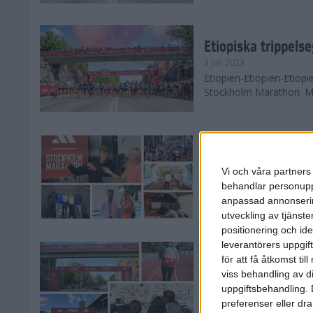
Etiopiska trippel
3 jun 2023
Etiopien-Etiopien-Etiop
Stockholm Marathon. Men
Maradagar 5 - dan
2 jun 2023
Vi och våra partners 
Presskonferens. Expoint
behandlar personuppg
Funktionärspepp. Move f
anpassad annonserin
utveckling av tjänster
positionering och id
leverantörers uppgift
Maradagar 4 - sta
för att få åtkomst ti
1 jun 2023
viss behandling av d
Dagen då det startar på 
uppgiftsbehandling. 
monteras, och packas. Oc
preferenser eller dra