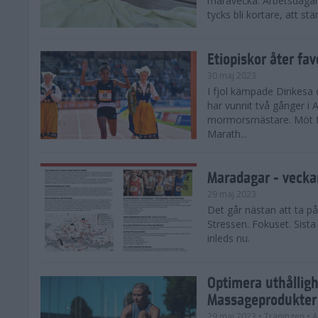
maravecka. Arbetsdagar 
tycks bli kortare, att stä
Etiopiskor åter fa
30 maj 2023
I fjol kämpade Dinkesa 
har vunnit två gånger i
mormorsmästare. Möt fa
Marath...
Maradagar - vecka
29 maj 2023
Det går nästan att ta på
Stressen. Fokuset. Sist
inleds nu.
Optimera uthålligh
Massageprodukter
29 maj 2023
• Träningen
• A