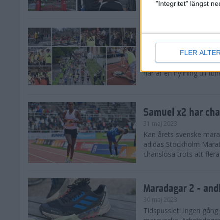
maraveckan.
"Integritet" längst 
Maradagar 3 - ryg
31 maj 2023
FLER ALTE
De är vår ryggrad. Javiss
här är en hyllning till fu
Samuel x2 har cha
31 maj 2023
Kan årets svenske mara
adidas Stockholm Mara
chanslösa trots att fler
Maradagar 2 - and
30 maj 2023
Tidspusslet. Ingen gång 