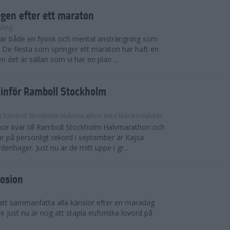
gen efter ett maraton
vling
 är både en fysisk och mental ansträngning som
. De flesta som springer ett maraton har haft en
 det är sällan som vi har en plan ...
 inför Ramboll Stockholm
t Ramboll Stockholm Halvmarathon med Maratonlabbet
ckor kvar till Ramboll Stockholm Halvmarathon och
ar på personligt rekord i september är Kajsa
nhager. Just nu är de mitt uppe i gr...
losion
 att sammanfatta alla känslor efter en maradag
e just nu är nog att stapla euforiska lovord på