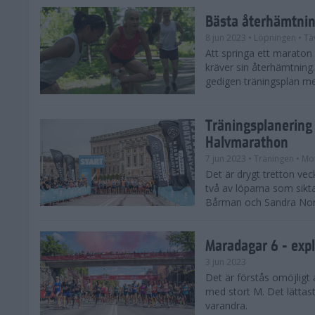
Bästa återhämtnin
8 jun 2023
• Löpningen
• Tä
Att springa ett maraton
kräver sin återhämtning
gedigen träningsplan men
Träningsplanering
Halvmarathon
7 jun 2023
• Träningen
• Mo
Det är drygt tretton ve
två av löparna som sikt
Bårman och Sandra Norde
Maradagar 6 - exp
3 jun 2023
Det är förstås omöjligt
med stort M. Det lättast
varandra.