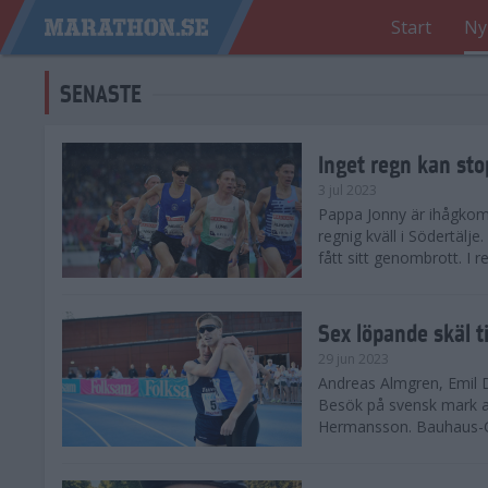
Start
Ny
SENASTE
Inget regn kan st
3 jul 2023
Pappa Jonny är ihågkom
regnig kväll i Södertälje
fått sitt genombrott. I 
Sex löpande skäl t
29 jun 2023
Andreas Almgren, Emil Da
Besök på svensk mark 
Hermansson. Bauhaus-Ga