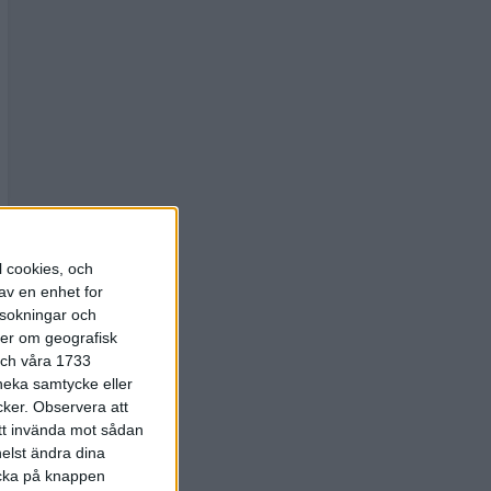
l cookies, och
av en enhet for
rsokningar och
ter om geografisk
 och våra 1733
 neka samtycke eller
cker.
Observera att
att invända mot sådan
elst ändra dina
licka på knappen