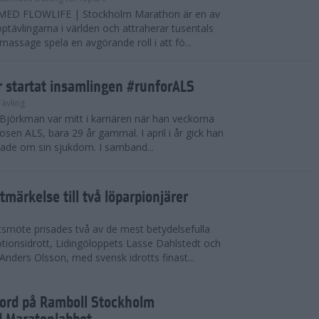
ED FLOWLIFE | Stockholm Marathon är en av
öptävlingarna i världen och attraherar tusentals
 massage spela en avgörande roll i att fö...
r startat insamlingen #runforALS
Tävling
 Björkman var mitt i karriären när han veckorna
nosen ALS, bara 29 år gammal. I april i år gick han
tade om sin sjukdom. I samband...
tmärkelse till två löparpionjärer
tsmöte prisades två av de mest betydelsefulla
ionsidrott, Lidingöloppets Lasse Dahlstedt och
ders Olsson, med svensk idrotts finast...
kord på Ramboll Stockholm
 Maratonlabbet