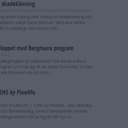
n skadekänning
ot Ramboll Stockholm Halvmarathon med Maratonlabbet
ng under träning eller tävling en skadekänning och
nlabbets adept Kajsa Bårman. Med elva veckor
ått en känning i ena vristen och...
ngöloppet med Bergmans program
räning
 Lidingöloppet 23 september? Då ska du kolla in
ogram som tar dig till din bästa form inför 15 eller
rade kilometer ute på Lidin...
ENS by Flowlife
D FLOWLIFE | TENS by Flowlife - den ultimata
ing och återhämtning. Denna banbrytande produkt
ingsvärlden och ta dig till helt nya ni...