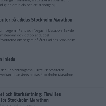
som går i varandra, en to do-lista som aldrig
ndigt be om hjälp och att ständigt hj...
voriter på adidas Stockholm Marathon
om segern i Paris och Negash i Lissabon. Bekele
 Amsterdam och Kiptoo är dubbel
voriterna om segern på årets adidas Stockholm
n inleds
 det. Förväntningarna. Pirret. Nervositeten.
a veckan innan årets adidas Stockholm Marathon
et och återhämtning: Flowlifes
 för Stockholm Marathon
lternativ träning för löpare