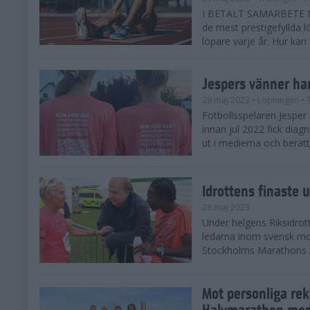
I BETALT SAMARBETE M
de mest prestigefyllda l
löpare varje år. Hur kan
Jespers vänner ha
29 maj 2023
• Löpningen
• 
Fotbollsspelaren Jesper
innan jul 2022 fick diag
ut i medierna och berät
Idrottens finaste u
28 maj 2023
Under helgens Riksidrot
ledarna inom svensk mot
Stockholms Marathons An
Mot personliga re
Halvmarathon med