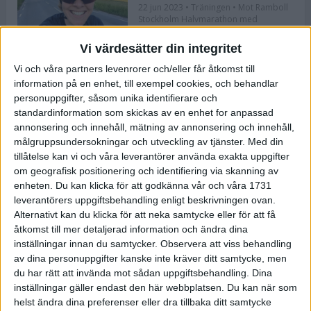
22 jun 2023
• Träningen
• Mot Ramboll
Stockholm Halvmarathon med
Maratonlabbet
Vi värdesätter din integritet
Vi och våra partners levenrorer och/eller får åtkomst till
Bli redo för Lidingöloppet med
information på en enhet, till exempel cookies, och behandlar
Bergmans program
personuppgifter, såsom unika identifierare och
22 jun 2023
• Löpningen
• Träning
standardinformation som skickas av en enhet for anpassad
annonsering och innehåll, mätning av annonsering och innehåll,
målgruppsundersokningar och utveckling av tjänster.
Med din
tillåtelse kan vi och våra leverantörer använda exakta uppgifter
Flowlife lanserar TENS by Flowlife
om geografisk positionering och identifiering via skanning av
enheten. Du kan klicka för att godkänna vår och våra 1731
12 jun 2023
leverantörers uppgiftsbehandling enligt beskrivningen ovan.
Alternativt kan du klicka för att neka samtycke eller för att få
åtkomst till mer detaljerad information och ändra dina
inställningar innan du samtycker.
Observera att viss behandling
Bästa återhämtningen efter ett
av dina personuppgifter kanske inte kräver ditt samtycke, men
maraton
du har rätt att invända mot sådan uppgiftsbehandling. Dina
8 jun 2023
• Löpningen
• Tävling
inställningar gäller endast den här webbplatsen. Du kan när som
helst ändra dina preferenser eller dra tillbaka ditt samtycke