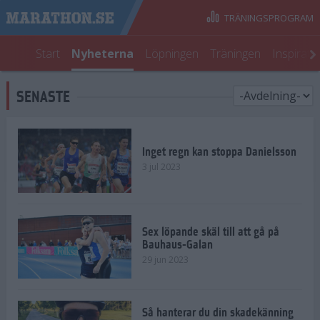
TRÄNINGSPROGRAM
Start
Nyheterna
Löpningen
Träningen
Inspirati
SENASTE
Inget regn kan stoppa Danielsson
3 jul 2023
Sex löpande skäl till att gå på
Bauhaus-Galan
29 jun 2023
Så hanterar du din skadekänning