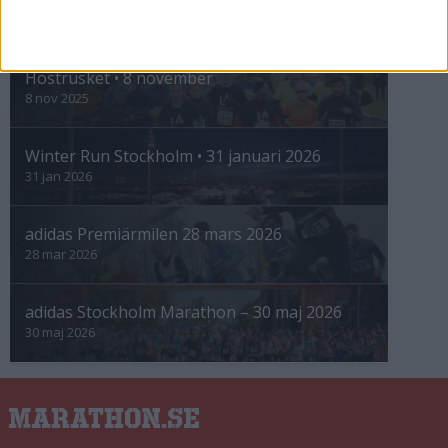
INTRESSANTA LOPP
Höstrusket • 8 november
8 nov 2025
Winter Run Stockholm • 31 januari 2026
31 jan 2026
adidas Premiärmilen 28 mars 2026
28 mar 2026
adidas Stockholm Marathon – 30 maj 2026
30 maj 2026