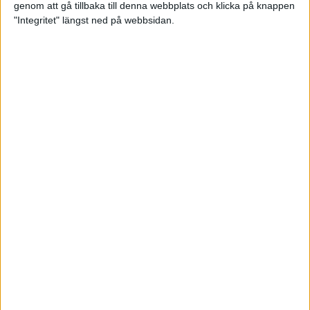
genom att gå tillbaka till denna webbplats och klicka på knappen
Träningsplanering inför Ramboll
"Integritet" längst ned på webbsidan.
Stockholm Halvmarathon
7 jun 2023
• Träningen
• Mot Ramboll
Stockholm Halvmarathon med
Maratonlabbet
Maradagar 6 - explosion
3 jun 2023
Etiopiska trippelsegrar på
Stockholm Marathon
3 jun 2023
Maradagar 5 - dan före dan
2 jun 2023