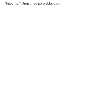
glädjeämnet för löparna i VM
"Integritet" längst ned på webbsidan.
23 sep 2025
Tufft väder för löparna i VM
11 sep 2025
Hanna Lindholm tog hem segern i
Tjejmilen 2025
6 sep 2025
Snabbaste segertiden på 12 år i
rekordstort adidas Stockholm
Halvmaraton
30 aug 2025