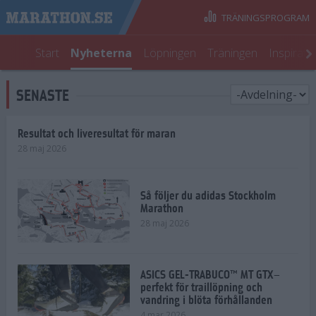
TRÄNINGSPROGRAM
Start
Nyheterna
Löpningen
Träningen
Inspirati
SENASTE
Resultat och liveresultat för maran
28 maj 2026
Så följer du adidas Stockholm
Marathon
28 maj 2026
ASICS GEL-TRABUCO™ MT GTX–
perfekt för traillöpning och
vandring i blöta förhållanden
4 mar 2026