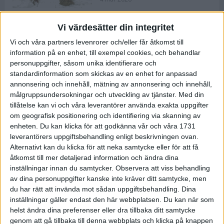
Vi värdesätter din integritet
ASICS NOVABLAST™ 5 – en mjuk
Vi och våra partners levenrorer och/eller får åtkomst till
och studsig mängdträningssko
information på en enhet, till exempel cookies, och behandlar
25 feb 2026
personuppgifter, såsom unika identifierare och
standardinformation som skickas av en enhet for anpassad
annonsering och innehåll, mätning av annonsering och innehåll,
ASICS GEL-KAYANO™ 32 – perfekt
målgruppsundersokningar och utveckling av tjänster.
Med din
för löparen som vill ha stabilitet
tillåtelse kan vi och våra leverantörer använda exakta uppgifter
och dämpning
om geografisk positionering och identifiering via skanning av
24 feb 2026
enheten. Du kan klicka för att godkänna vår och våra 1731
leverantörers uppgiftsbehandling enligt beskrivningen ovan.
Alternativt kan du klicka för att neka samtycke eller för att få
Sarah Lahti överlägsen vid
åtkomst till mer detaljerad information och ändra dina
terräng-SM
inställningar innan du samtycker.
Observera att viss behandling
20 okt 2025
av dina personuppgifter kanske inte kräver ditt samtycke, men
du har rätt att invända mot sådan uppgiftsbehandling. Dina
inställningar gäller endast den här webbplatsen. Du kan när som
helst ändra dina preferenser eller dra tillbaka ditt samtycke
Almgrens brons blev det stora
genom att gå tillbaka till denna webbplats och klicka på knappen