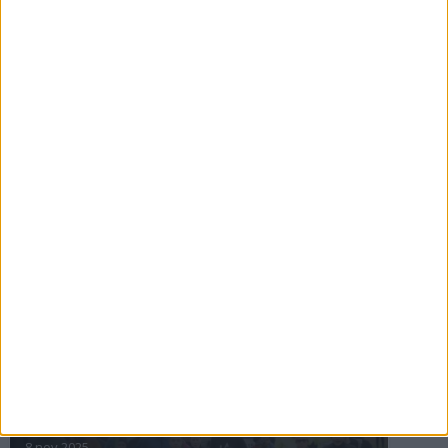
16 jul 2025
Bakslag för Almgren
11 jul 2025
Pihlströms tredje rekord
3 jul 2025
nästa ›
INTRESSANTA LOPP
Höstrusket • 8 november
8 nov 2025