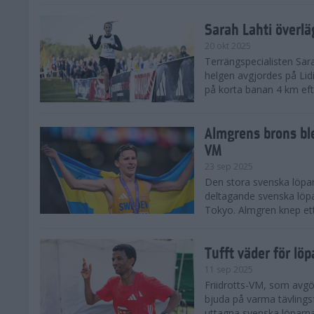
Sarah Lahti överl
20 okt 2025
Terrängspecialisten Sara
helgen avgjordes på Lid
på korta banan 4 km efter
Almgrens brons ble
VM
23 sep 2025
Den stora svenska löpar
deltagande svenska löpa
Tokyo. Almgren knep ett
Tufft väder för löp
11 sep 2025
Friidrotts-VM, som avg
bjuda på varma tävlings
uttagna svenska löparna 