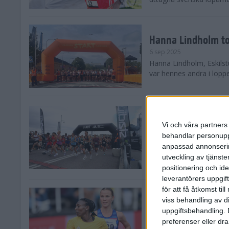
Hanna Lindholm to
6 sep 2025
Hanna Lindholm, Eskilstu
var hennes andra i lopp
Snabbaste segertid
Stockholm Halvma
Vi och våra partners 
30 aug 2025
behandlar personuppg
Ett slutsålt och rekord
anpassad annonserin
nästintill perfekt löparv
utveckling av tjänster
var 19,866 löpare anmäld
positionering och id
leverantörers uppgift
för att få åtkomst ti
Löparna viktiga n
viss behandling av d
26 aug 2025
uppgiftsbehandling. 
Den hundrade upplagan 
preferenser eller dra