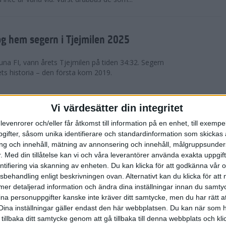
g hem segern i Tjejmilen 2025
na FI, vann årets Tjejmilen på tiden 34:32. Segern
ets historia – den första kom 2019.
en på 12 år i rekordstort adidas
Vi värdesätter din integritet
raton
levenrorer och/eller får åtkomst till information på en enhet, till exempe
ifter, såsom unika identifierare och standardinformation som skickas 
stort adidas Stockholm Halvmaraton avgjordes i
g och innehåll, mätning av annonsering och innehåll, målgruppsunde
äder. 18 grader, mulet och väldigt lite vind. Totalt
.
Med din tillåtelse kan vi och våra leverantörer använda exakta uppgif
a, varav 15,807 kom till sta...
entifiering via skanning av enheten. Du kan klicka för att godkänna vår
sbehandling enligt beskrivningen ovan. Alternativt kan du klicka för att
ll mer detaljerad information och ändra dina inställningar innan du samty
är Sverige vann Finnkampen
ina personuppgifter kanske inte kräver ditt samtycke, men du har rätt 
Dina inställningar gäller endast den här webbplatsen. Du kan när som h
av Finnkampen, världens äldsta och största
 tillbaka ditt samtycke genom att gå tillbaka till denna webbplats och k