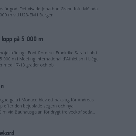
ns är god. Det visade Jonathon Grahn från Mölndal
 000 m vid U23-EM i Bergen.
a lopp på 5 000 m
höjdsträning i Font Romeu i Frankrike Sarah Lahti
 000 m i Meeting International d´Athletism i Liège
der med 17-18 grader och ob...
en
ue gala i Monaco blev ett bakslag för Andreas
opp efter den bejublade segern och nya
 m vid Bauhausgalan för drygt tre veckof seda...
rekord