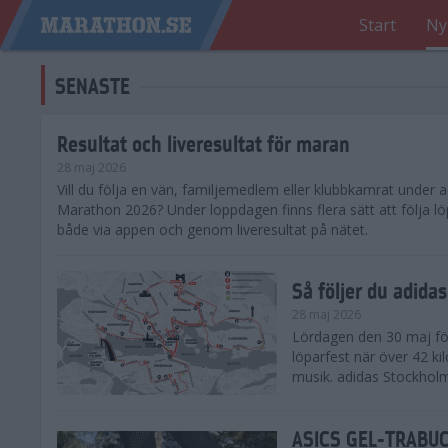
Start
Ny
SENASTE
Resultat och liveresultat för maran
28 maj 2026
​Vill du följa en vän, familjemedlem eller klubbkamrat under
Marathon 2026? Under loppdagen finns flera sätt att följa lö
både via appen och genom liveresultat på nätet.
Så följer du adid
28 maj 2026
Lördagen den 30 maj för
löparfest när över 42 ki
musik. adidas Stockholm
ASICS GEL-TRABUCO