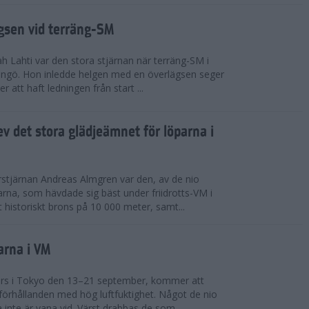
ägsen vid terräng-SM
h Lahti var den stora stjärnan när terräng-SM i
ingö. Hon inledde helgen med en överlägsen seger
 att haft ledningen från start ...
v det stora glädjeämnet för löparna i
stjärnan Andreas Almgren var den, av de nio
rna, som hävdade sig bäst under friidrotts-VM i
 historiskt brons på 10 000 meter, samt...
arna i VM
örs i Tokyo den 13–21 september, kommer att
förhållanden med hög luftfuktighet. Något de nio
inte är vana vid. Värst drabbas de som...