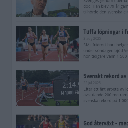
Sveriges genom tiderna 
död. Han blev 79 år gam
tillhörde den svenska eli
Tuffa löpningar i f
3 aug 2025
SM i friidrott har i helg
under söndagen bjöd Ver
hon tidigare vann 1 500 
Svenskt rekord av
22 jul 2025
Efter ett fint arbete av
avslutande 200 metrarna
svenska rekord på 1 000
God återväxt - med