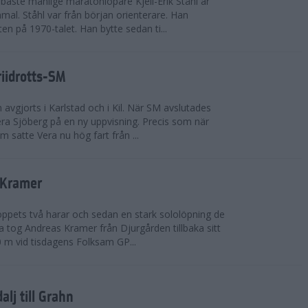
bäste manlige maratonlöpare Kjell-Erik Ståhl är
mal. Ståhl var från början orienterare. Han
ten på 1970-talet. Han bytte sedan ti...
riidrotts-SM
en avgjorts i Karlstad och i Kil. När SM avslutades
a Sjöberg på en ny uppvisning. Precis som när
m satte Vera nu hög fart från ...
 Kramer
 loppets två harar och sedan en stark sololöpning de
 tog Andreas Kramer från Djurgården tillbaka sitt
 m vid tisdagens Folksam GP...
alj till Grahn