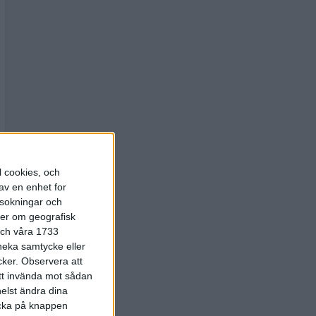
l cookies, och
av en enhet for
rsokningar och
ter om geografisk
 och våra 1733
 neka samtycke eller
cker.
Observera att
att invända mot sådan
elst ändra dina
licka på knappen