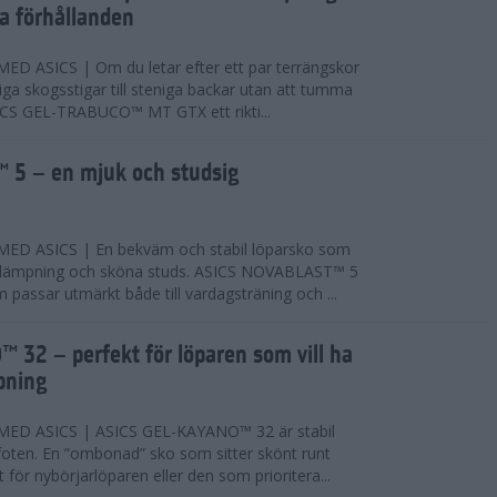
ta förhållanden
 ASICS | Om du letar efter ett par terrängskor
niga skogsstigar till steniga backar utan att tumma
ICS GEL-TRABUCO™ MT GTX ett rikti...
 5 – en mjuk och studsig
D ASICS | En bekväm och stabil löparsko som
 dämpning och sköna studs. ASICS NOVABLAST™ 5
passar utmärkt både till vardagsträning och ...
 32 – perfekt för löparen som vill ha
pning
ED ASICS | ASICS GEL-KAYANO™ 32 är stabil
foten. En ”ombonad” sko som sitter skönt runt
 för nybörjarlöparen eller den som prioritera...