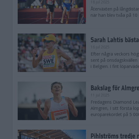
18 jul 2025
Återväxten på långdista
när han blev tvåa på 10
Sarah Lahtis bäst
16 jul 2025
Efter några veckors hög
sent på onsdagskvällen 5
i Belgien. I fint löparvä
Bakslag för Almgr
11 jul 2025
Fredagens Diamond Leag
Almgren, I sitt första l
europarekordet på 5 000
Pihlströms tredje 