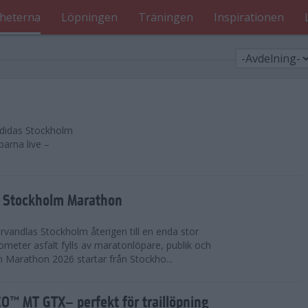
heterna
Löpningen
Träningen
Inspirationen
 adidas Stockholm
parna live –
as Stockholm Marathon
vandlas Stockholm återigen till en enda stor
lometer asfalt fylls av maratonlöpare, publik och
 Marathon 2026 startar från Stockho...
™ MT GTX– perfekt för traillöpning