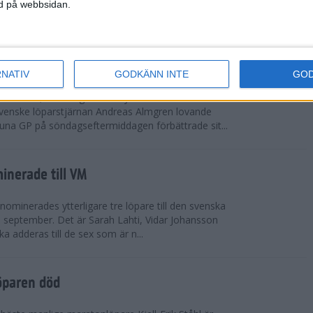
vgjordes inför fullsatta läktare på Stockholms
ned på webbsidan.
 seger i både dam- och herrkampen, delvi...
r Almgren testade VM-formen
RNATIV
GODKÄNN INTE
GO
drotts-VM, som avgörs i Tokyo den 13-21
venske löparstjärnan Andreas Almgren lovande
tuna GP på söndagseftermiddagen förbättrade sit...
inerade till VM
ominerades ytterligare tre löpare till den svenska
i september. Det är Sarah Lahti, Vidar Johansson
 adderas till de sex som är n...
öparen död