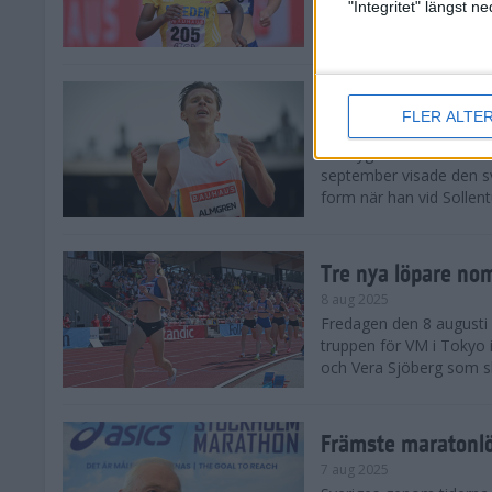
landskamp i friidrott, a
"Integritet" längst 
Stadion. Det blev svensk
Svenskt rekord nä
FLER ALTE
10 aug 2025
En dryg månad före frii
september visade den s
form när han vid Sollen
Tre nya löpare nom
8 aug 2025
Fredagen den 8 augusti n
truppen för VM i Tokyo 
och Vera Sjöberg som ska
Främste maratonl
7 aug 2025