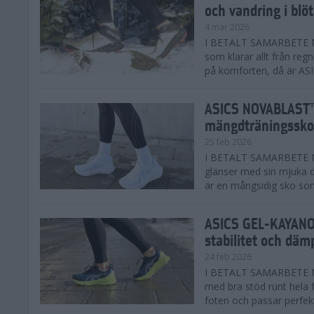
och vandring i blö
4 mar 2026
I BETALT SAMARBETE MED
som klarar allt från reg
på komforten, då är AS
ASICS NOVABLAST™
mängdträningssko
25 feb 2026
I BETALT SAMARBETE ME
glänser med sin mjuka
är en mångsidig sko som 
ASICS GEL-KAYANO™
stabilitet och däm
24 feb 2026
I BETALT SAMARBETE M
med bra stöd runt hela 
foten och passar perfekt