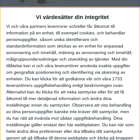
Vi värdesätter din integritet
ASICS NOVABLAST™ 5 – en mjuk
Vi och våra partners levenrorer och/eller får åtkomst till
och studsig mängdträningssko
information på en enhet, till exempel cookies, och behandlar
25 feb 2026
personuppgifter, såsom unika identifierare och
standardinformation som skickas av en enhet for anpassad
annonsering och innehåll, mätning av annonsering och innehåll,
ASICS GEL-KAYANO™ 32 – perfekt
målgruppsundersokningar och utveckling av tjänster.
Med din
för löparen som vill ha stabilitet
tillåtelse kan vi och våra leverantörer använda exakta uppgifter
och dämpning
om geografisk positionering och identifiering via skanning av
24 feb 2026
enheten. Du kan klicka för att godkänna vår och våra 1733
leverantörers uppgiftsbehandling enligt beskrivningen ovan.
Alternativt kan du klicka för att neka samtycke eller för att få
Sarah Lahti överlägsen vid
åtkomst till mer detaljerad information och ändra dina
terräng-SM
inställningar innan du samtycker.
Observera att viss behandling
20 okt 2025
av dina personuppgifter kanske inte kräver ditt samtycke, men
du har rätt att invända mot sådan uppgiftsbehandling. Dina
inställningar gäller endast den här webbplatsen. Du kan när som
helst ändra dina preferenser eller dra tillbaka ditt samtycke
Almgrens brons blev det stora
genom att gå tillbaka till denna webbplats och klicka på knappen