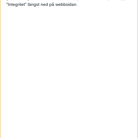
glädjeämnet för löparna i VM
"Integritet" längst ned på webbsidan.
23 sep 2025
Tufft väder för löparna i VM
11 sep 2025
Hanna Lindholm tog hem segern i
Tjejmilen 2025
6 sep 2025
Snabbaste segertiden på 12 år i
rekordstort adidas Stockholm
Halvmaraton
30 aug 2025