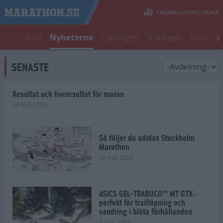
TRÄNINGSPROGRAM
Start
Nyheterna
Löpningen
Träningen
Inspirati
SENASTE
Resultat och liveresultat för maran
28 maj 2026
Så följer du adidas Stockholm
Marathon
28 maj 2026
ASICS GEL-TRABUCO™ MT GTX–
perfekt för traillöpning och
vandring i blöta förhållanden
4 mar 2026