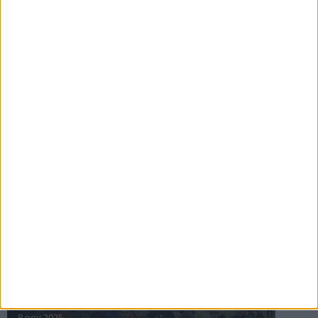
16 jul 2025
Bakslag för Almgren
11 jul 2025
Pihlströms tredje rekord
3 jul 2025
nästa ›
INTRESSANTA LOPP
Höstrusket • 8 november
8 nov 2025