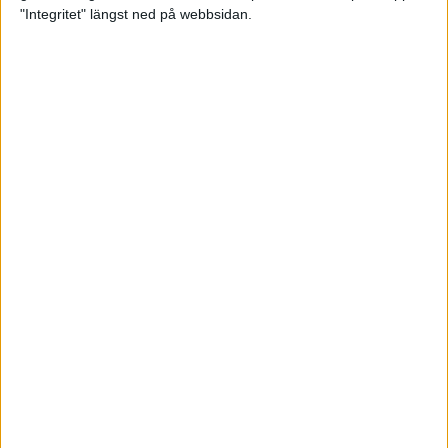
glädjeämnet för löparna i VM
"Integritet" längst ned på webbsidan.
23 sep 2025
Tufft väder för löparna i VM
11 sep 2025
Hanna Lindholm tog hem segern i
Tjejmilen 2025
6 sep 2025
Snabbaste segertiden på 12 år i
rekordstort adidas Stockholm
Halvmaraton
30 aug 2025