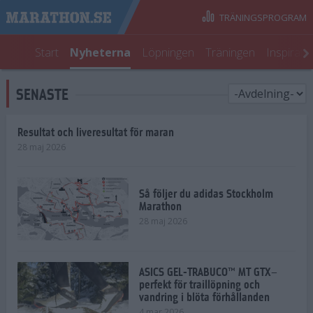
TRÄNINGSPROGRAM
Start
Nyheterna
Löpningen
Träningen
Inspirati
SENASTE
Resultat och liveresultat för maran
28 maj 2026
Så följer du adidas Stockholm
Marathon
28 maj 2026
ASICS GEL-TRABUCO™ MT GTX–
perfekt för traillöpning och
vandring i blöta förhållanden
4 mar 2026