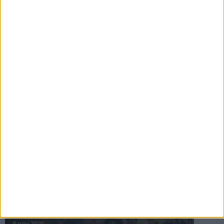
16 jul 2025
Bakslag för Almgren
11 jul 2025
Pihlströms tredje rekord
3 jul 2025
nästa ›
INTRESSANTA LOPP
Höstrusket • 8 november
8 nov 2025