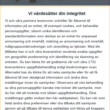
Vi värdesätter din integritet
ASICS NOVABLAST™ 5 – en mjuk
Vi och våra partners levenrorer och/eller får åtkomst till
och studsig mängdträningssko
information på en enhet, till exempel cookies, och behandlar
25 feb 2026
personuppgifter, såsom unika identifierare och
standardinformation som skickas av en enhet for anpassad
annonsering och innehåll, mätning av annonsering och innehåll,
ASICS GEL-KAYANO™ 32 – perfekt
målgruppsundersokningar och utveckling av tjänster.
Med din
för löparen som vill ha stabilitet
tillåtelse kan vi och våra leverantörer använda exakta uppgifter
och dämpning
om geografisk positionering och identifiering via skanning av
24 feb 2026
enheten. Du kan klicka för att godkänna vår och våra 1731
leverantörers uppgiftsbehandling enligt beskrivningen ovan.
Alternativt kan du klicka för att neka samtycke eller för att få
Sarah Lahti överlägsen vid
åtkomst till mer detaljerad information och ändra dina
terräng-SM
inställningar innan du samtycker.
Observera att viss behandling
20 okt 2025
av dina personuppgifter kanske inte kräver ditt samtycke, men
du har rätt att invända mot sådan uppgiftsbehandling. Dina
inställningar gäller endast den här webbplatsen. Du kan när som
helst ändra dina preferenser eller dra tillbaka ditt samtycke
Almgrens brons blev det stora
genom att gå tillbaka till denna webbplats och klicka på knappen