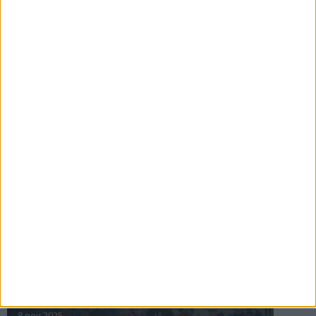
16 jul 2025
Bakslag för Almgren
11 jul 2025
Pihlströms tredje rekord
3 jul 2025
nästa ›
INTRESSANTA LOPP
Höstrusket • 8 november
8 nov 2025