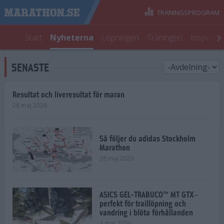
TRÄNINGSPROGRAM
Start
Nyheterna
Löpningen
Träningen
Inspirati
SENASTE
Resultat och liveresultat för maran
28 maj 2026
Så följer du adidas Stockholm
Marathon
28 maj 2026
ASICS GEL-TRABUCO™ MT GTX–
perfekt för traillöpning och
vandring i blöta förhållanden
4 mar 2026