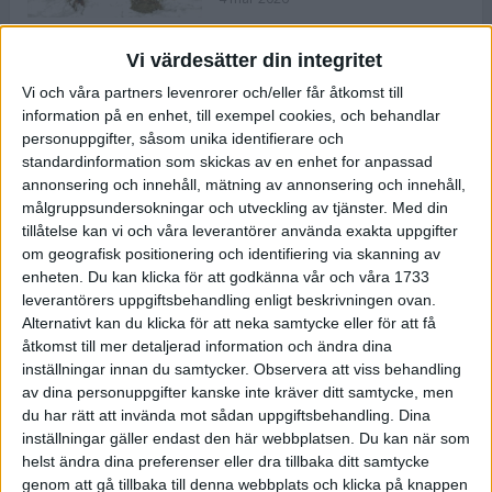
Vi värdesätter din integritet
ASICS NOVABLAST™ 5 – en mjuk
Vi och våra partners levenrorer och/eller får åtkomst till
och studsig mängdträningssko
information på en enhet, till exempel cookies, och behandlar
25 feb 2026
personuppgifter, såsom unika identifierare och
standardinformation som skickas av en enhet for anpassad
annonsering och innehåll, mätning av annonsering och innehåll,
ASICS GEL-KAYANO™ 32 – perfekt
målgruppsundersokningar och utveckling av tjänster.
Med din
för löparen som vill ha stabilitet
tillåtelse kan vi och våra leverantörer använda exakta uppgifter
och dämpning
om geografisk positionering och identifiering via skanning av
24 feb 2026
enheten. Du kan klicka för att godkänna vår och våra 1733
leverantörers uppgiftsbehandling enligt beskrivningen ovan.
Alternativt kan du klicka för att neka samtycke eller för att få
Sarah Lahti överlägsen vid
åtkomst till mer detaljerad information och ändra dina
terräng-SM
inställningar innan du samtycker.
Observera att viss behandling
20 okt 2025
av dina personuppgifter kanske inte kräver ditt samtycke, men
du har rätt att invända mot sådan uppgiftsbehandling. Dina
inställningar gäller endast den här webbplatsen. Du kan när som
helst ändra dina preferenser eller dra tillbaka ditt samtycke
Almgrens brons blev det stora
genom att gå tillbaka till denna webbplats och klicka på knappen