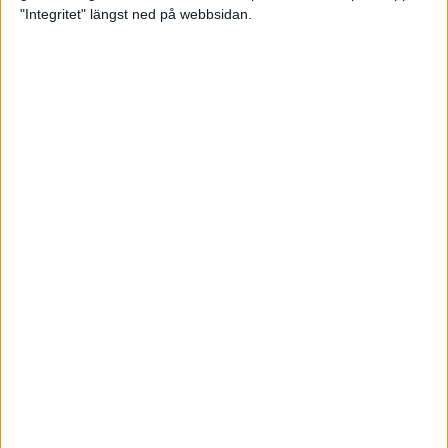
glädjeämnet för löparna i VM
"Integritet" längst ned på webbsidan.
23 sep 2025
Tufft väder för löparna i VM
11 sep 2025
Hanna Lindholm tog hem segern i
Tjejmilen 2025
6 sep 2025
Snabbaste segertiden på 12 år i
rekordstort adidas Stockholm
Halvmaraton
30 aug 2025